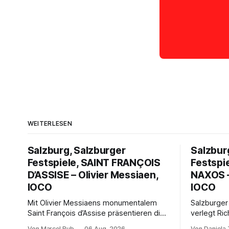
WEITERLESEN
Salzburg, Salzburger
Salzbur
Festspiele, SAINT FRANÇOIS
Festspi
D’ASSISE – Olivier Messiaen,
NAXOS –
IOCO
IOCO
Mit Olivier Messiaens monumentalem
Salzburger
Saint François d’Assise präsentieren die
verlegt Ric
Salzburger Festspiele einen
Naxos auf 
Von Marcel Bub
06 Aug. 2026
Von Daniela