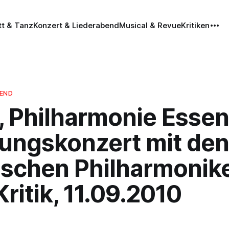
tt & Tanz
Konzert & Liederabend
Musical & Revue
Kritiken
BEND
, Philharmonie Essen
nungskonzert mit den
ischen Philharmonike
ritik, 11.09.2010