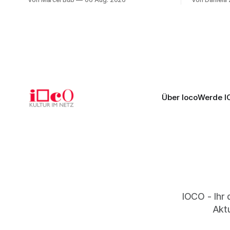
außergewöhnlichen Opernabend.
Science-Fi
Romeo Castellucci gelingt eine
Musikalisc
bildgewaltige Inszenierung, Maxime
mit starke
Pascal entfaltet die komplexe Partitur
Philharmoni
eindrucksvoll, Philippe Sly berührt als
zweite Akt
Franziskus.
Erwartunge
Über Ioco
Werde I
IOCO - Ihr 
Aktu