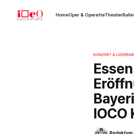
Home
Oper & Operette
Theater
Balle
KONZERT & LIEDERA
Essen
Eröff
Bayer
IOCO K
Redaktion