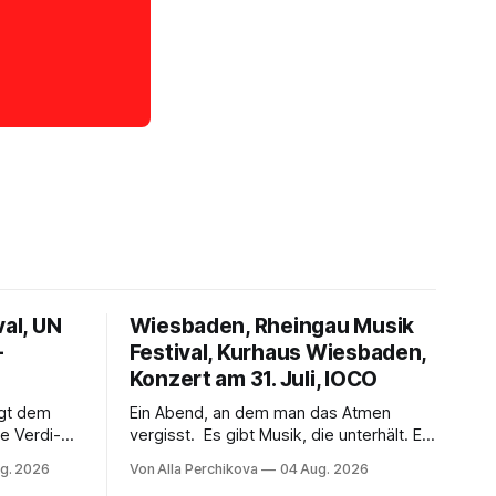
val, UN
Wiesbaden, Rheingau Musik
–
Festival, Kurhaus Wiesbaden,
Konzert am 31. Juli, IOCO
ngt dem
Ein Abend, an dem man das Atmen
e Verdi-
vergisst. Es gibt Musik, die unterhält. Es
 und
gibt Musik, die begeistert. Und es gibt
g. 2026
Von Alla Perchikova
04 Aug. 2026
ssenbrock
Musik, nach der man minutenlang kein