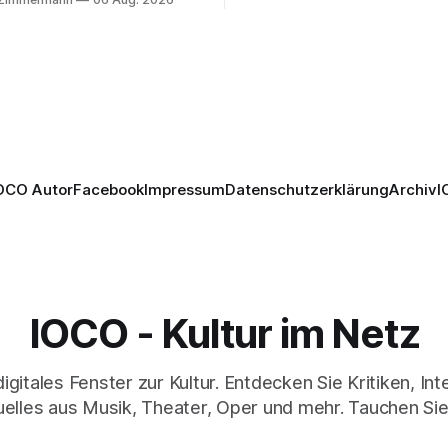
verbindet psychologische Tie
ction mit Opernklassik.
starken Bildern, getragen vo
h überzeugt die Aufführung
spielfreudigen Ensemble und 
n Solisten und den Wiener
musikalisch überzeugenden
kern, szenisch bleibt der
Gesamtleistung.
 jedoch hinter den
n zurück.
OCO Autor
Facebook
Impressum
Datenschutzerklärung
Archiv
I
IOCO - Kultur im Netz
digitales Fenster zur Kultur. Entdecken Sie Kritiken, In
elles aus Musik, Theater, Oper und mehr. Tauchen Sie