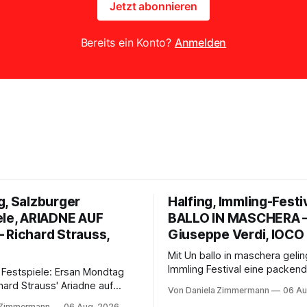
Jetzt abonnieren
Bereits ein Konto?
Anmelden
g, Salzburger
Halfing, Immling-Festi
ele, ARIADNE AUF
BALLO IN MASCHERA 
 Richard Strauss,
Giuseppe Verdi, IOCO
Mit Un ballo in maschera geli
Immling Festival eine packend
 Festspiele: Ersan Mondtag
Inszenierung zwischen Traum
hard Strauss' Ariadne auf
Von Daniela Zimmermann
06 Au
Wirklichkeit. Verena von Ker
den Mars und verbindet
 Zimmermann
06 Aug. 2026