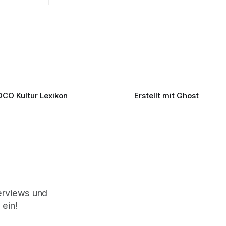
fe mit
Wort sagen kann. Genau so war der
n einem
Abend im Kurhaus Wiesbaden, an dem
einer
Johannes Brahms’ Erstes Klavierkonzert
d-Moll op. 15 mit Daniil
OCO Kultur Lexikon
Erstellt mit
Ghost
terviews und
 ein!