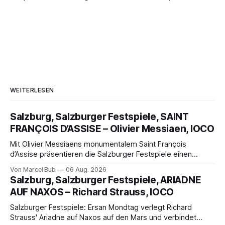
WEITERLESEN
Salzburg, Salzburger Festspiele, SAINT
FRANÇOIS D’ASSISE – Olivier Messiaen, IOCO
Mit Olivier Messiaens monumentalem Saint François
d’Assise präsentieren die Salzburger Festspiele einen
außergewöhnlichen Opernabend. Romeo Castellucci gelingt
Von Marcel Bub
06 Aug. 2026
eine bildgewaltige Inszenierung, Maxime Pascal entfaltet
Salzburg, Salzburger Festspiele, ARIADNE
die komplexe Partitur eindrucksvoll, Philippe Sly berührt als
AUF NAXOS – Richard Strauss, IOCO
Franziskus.
Salzburger Festspiele: Ersan Mondtag verlegt Richard
Strauss' Ariadne auf Naxos auf den Mars und verbindet