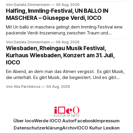
Science-Fiction mit Opernklassik. Musikalisch überzeugt die
Von Daniela Zimmermann
06 Aug. 2026
Aufführung mit starken Solisten und den Wiener
Halfing, Immling-Festival, UN BALLO IN
Philharmonikern, szenisch bleibt der zweite Akt jedoch
MASCHERA – Giuseppe Verdi, IOCO
hinter den Erwartungen zurück.
Mit Un ballo in maschera gelingt dem Immling Festival eine
packende Verdi-Inszenierung zwischen Traum und
Wirklichkeit. Verena von Kerssenbrock verbindet
Von Daniela Zimmermann
06 Aug. 2026
psychologische Tiefe mit starken Bildern, getragen von
Wiesbaden, Rheingau Musik Festival,
einem spielfreudigen Ensemble und einer musikalisch
Kurhaus Wiesbaden, Konzert am 31. Juli,
überzeugenden Gesamtleistung.
IOCO
Ein Abend, an dem man das Atmen vergisst. Es gibt Musik,
die unterhält. Es gibt Musik, die begeistert. Und es gibt
Musik, nach der man minutenlang kein Wort sagen kann.
Von Alla Perchikova
04 Aug. 2026
Genau so war der Abend im Kurhaus Wiesbaden, an dem
Johannes Brahms’ Erstes Klavierkonzert d-Moll op. 15 mit
Daniil
Über Ioco
Werde IOCO Autor
Facebook
Impressum
Datenschutzerklärung
Archiv
IOCO Kultur Lexikon