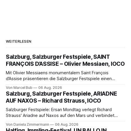
WEITERLESEN
Salzburg, Salzburger Festspiele, SAINT
FRANÇOIS D’ASSISE – Olivier Messiaen, IOCO
Mit Olivier Messiaens monumentalem Saint François
d’Assise präsentieren die Salzburger Festspiele einen
außergewöhnlichen Opernabend. Romeo Castellucci gelingt
Von Marcel Bub
06 Aug. 2026
eine bildgewaltige Inszenierung, Maxime Pascal entfaltet
Salzburg, Salzburger Festspiele, ARIADNE
die komplexe Partitur eindrucksvoll, Philippe Sly berührt als
AUF NAXOS – Richard Strauss, IOCO
Franziskus.
Salzburger Festspiele: Ersan Mondtag verlegt Richard
Strauss' Ariadne auf Naxos auf den Mars und verbindet
Science-Fiction mit Opernklassik. Musikalisch überzeugt die
Von Daniela Zimmermann
06 Aug. 2026
Aufführung mit starken Solisten und den Wiener
Halfing, Immling-Festival, UN BALLO IN