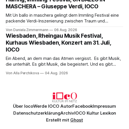
Philharmonikern, szenisch bleibt der zweite Akt jedoch
MASCHERA – Giuseppe Verdi, IOCO
hinter den Erwartungen zurück.
Mit Un ballo in maschera gelingt dem Immling Festival eine
packende Verdi-Inszenierung zwischen Traum und
Wirklichkeit. Verena von Kerssenbrock verbindet
Von Daniela Zimmermann
06 Aug. 2026
psychologische Tiefe mit starken Bildern, getragen von
Wiesbaden, Rheingau Musik Festival,
einem spielfreudigen Ensemble und einer musikalisch
Kurhaus Wiesbaden, Konzert am 31. Juli,
überzeugenden Gesamtleistung.
IOCO
Ein Abend, an dem man das Atmen vergisst. Es gibt Musik,
die unterhält. Es gibt Musik, die begeistert. Und es gibt
Musik, nach der man minutenlang kein Wort sagen kann.
Von Alla Perchikova
04 Aug. 2026
Genau so war der Abend im Kurhaus Wiesbaden, an dem
Johannes Brahms’ Erstes Klavierkonzert d-Moll op. 15 mit
Daniil
Über Ioco
Werde IOCO Autor
Facebook
Impressum
Datenschutzerklärung
Archiv
IOCO Kultur Lexikon
Erstellt mit
Ghost