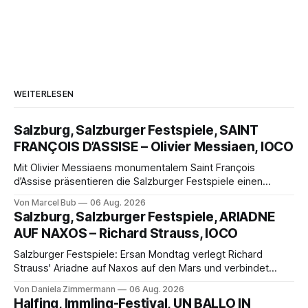
WEITERLESEN
Salzburg, Salzburger Festspiele, SAINT
FRANÇOIS D’ASSISE – Olivier Messiaen, IOCO
Mit Olivier Messiaens monumentalem Saint François
d’Assise präsentieren die Salzburger Festspiele einen
außergewöhnlichen Opernabend. Romeo Castellucci gelingt
Von Marcel Bub
06 Aug. 2026
eine bildgewaltige Inszenierung, Maxime Pascal entfaltet
Salzburg, Salzburger Festspiele, ARIADNE
die komplexe Partitur eindrucksvoll, Philippe Sly berührt als
AUF NAXOS – Richard Strauss, IOCO
Franziskus.
Salzburger Festspiele: Ersan Mondtag verlegt Richard
Strauss' Ariadne auf Naxos auf den Mars und verbindet
Science-Fiction mit Opernklassik. Musikalisch überzeugt die
Von Daniela Zimmermann
06 Aug. 2026
Aufführung mit starken Solisten und den Wiener
Halfing, Immling-Festival, UN BALLO IN