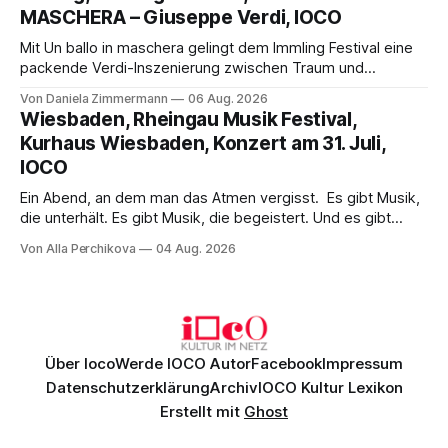
Philharmonikern, szenisch bleibt der zweite Akt jedoch
MASCHERA – Giuseppe Verdi, IOCO
hinter den Erwartungen zurück.
Mit Un ballo in maschera gelingt dem Immling Festival eine
packende Verdi-Inszenierung zwischen Traum und
Wirklichkeit. Verena von Kerssenbrock verbindet
Von Daniela Zimmermann
06 Aug. 2026
psychologische Tiefe mit starken Bildern, getragen von
Wiesbaden, Rheingau Musik Festival,
einem spielfreudigen Ensemble und einer musikalisch
Kurhaus Wiesbaden, Konzert am 31. Juli,
überzeugenden Gesamtleistung.
IOCO
Ein Abend, an dem man das Atmen vergisst. Es gibt Musik,
die unterhält. Es gibt Musik, die begeistert. Und es gibt
Musik, nach der man minutenlang kein Wort sagen kann.
Von Alla Perchikova
04 Aug. 2026
Genau so war der Abend im Kurhaus Wiesbaden, an dem
Johannes Brahms’ Erstes Klavierkonzert d-Moll op. 15 mit
Daniil
Über Ioco
Werde IOCO Autor
Facebook
Impressum
Datenschutzerklärung
Archiv
IOCO Kultur Lexikon
Erstellt mit
Ghost