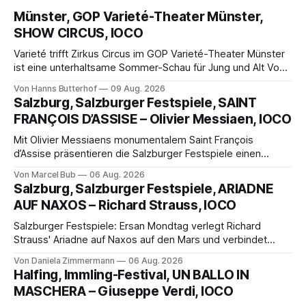
Münster, GOP Varieté-Theater Münster,
SHOW CIRCUS, IOCO
Varieté trifft Zirkus Circus im GOP Varieté-Theater Münster
ist eine unterhaltsame Sommer-Schau für Jung und Alt Von
Hanns Butterhof Wenn sich im GOP Varieté-Theater
Von Hanns Butterhof
09 Aug. 2026
Münster der Vorhang zur neuen Show Circus hebt, erkundet
Salzburg, Salzburger Festspiele, SAINT
wohl auch eine junge Frau, wie es ist, wenn der Zirkus ins
FRANÇOIS D’ASSISE – Olivier Messiaen, IOCO
Varieté kommt.
Mit Olivier Messiaens monumentalem Saint François
d’Assise präsentieren die Salzburger Festspiele einen
außergewöhnlichen Opernabend. Romeo Castellucci gelingt
Von Marcel Bub
06 Aug. 2026
eine bildgewaltige Inszenierung, Maxime Pascal entfaltet
Salzburg, Salzburger Festspiele, ARIADNE
die komplexe Partitur eindrucksvoll, Philippe Sly berührt als
AUF NAXOS – Richard Strauss, IOCO
Franziskus.
Salzburger Festspiele: Ersan Mondtag verlegt Richard
Strauss' Ariadne auf Naxos auf den Mars und verbindet
Science-Fiction mit Opernklassik. Musikalisch überzeugt die
Von Daniela Zimmermann
06 Aug. 2026
Aufführung mit starken Solisten und den Wiener
Halfing, Immling-Festival, UN BALLO IN
Philharmonikern, szenisch bleibt der zweite Akt jedoch
MASCHERA – Giuseppe Verdi, IOCO
hinter den Erwartungen zurück.