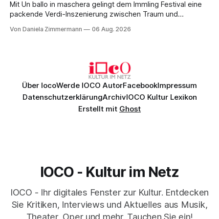
Mit Un ballo in maschera gelingt dem Immling Festival eine
packende Verdi-Inszenierung zwischen Traum und
Wirklichkeit. Verena von Kerssenbrock verbindet
Von Daniela Zimmermann
06 Aug. 2026
psychologische Tiefe mit starken Bildern, getragen von
einem spielfreudigen Ensemble und einer musikalisch
überzeugenden Gesamtleistung.
Über Ioco
Werde IOCO Autor
Facebook
Impressum
Datenschutzerklärung
Archiv
IOCO Kultur Lexikon
Erstellt mit
Ghost
IOCO - Kultur im Netz
IOCO - Ihr digitales Fenster zur Kultur. Entdecken
Sie Kritiken, Interviews und Aktuelles aus Musik,
Theater, Oper und mehr. Tauchen Sie ein!