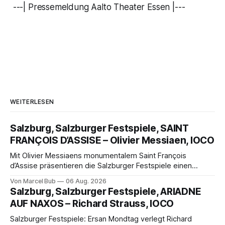
---| Pressemeldung Aalto Theater Essen |---
WEITERLESEN
Salzburg, Salzburger Festspiele, SAINT
FRANÇOIS D’ASSISE – Olivier Messiaen, IOCO
Mit Olivier Messiaens monumentalem Saint François
d’Assise präsentieren die Salzburger Festspiele einen
außergewöhnlichen Opernabend. Romeo Castellucci gelingt
Von Marcel Bub
06 Aug. 2026
eine bildgewaltige Inszenierung, Maxime Pascal entfaltet
Salzburg, Salzburger Festspiele, ARIADNE
die komplexe Partitur eindrucksvoll, Philippe Sly berührt als
AUF NAXOS – Richard Strauss, IOCO
Franziskus.
Salzburger Festspiele: Ersan Mondtag verlegt Richard