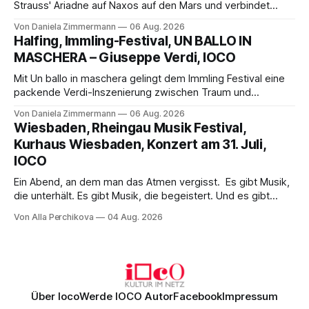
Strauss' Ariadne auf Naxos auf den Mars und verbindet
Science-Fiction mit Opernklassik. Musikalisch überzeugt die
Von Daniela Zimmermann
06 Aug. 2026
Aufführung mit starken Solisten und den Wiener
Halfing, Immling-Festival, UN BALLO IN
Philharmonikern, szenisch bleibt der zweite Akt jedoch
MASCHERA – Giuseppe Verdi, IOCO
hinter den Erwartungen zurück.
Mit Un ballo in maschera gelingt dem Immling Festival eine
packende Verdi-Inszenierung zwischen Traum und
Wirklichkeit. Verena von Kerssenbrock verbindet
Von Daniela Zimmermann
06 Aug. 2026
psychologische Tiefe mit starken Bildern, getragen von
Wiesbaden, Rheingau Musik Festival,
einem spielfreudigen Ensemble und einer musikalisch
Kurhaus Wiesbaden, Konzert am 31. Juli,
überzeugenden Gesamtleistung.
IOCO
Ein Abend, an dem man das Atmen vergisst. Es gibt Musik,
die unterhält. Es gibt Musik, die begeistert. Und es gibt
Musik, nach der man minutenlang kein Wort sagen kann.
Von Alla Perchikova
04 Aug. 2026
Genau so war der Abend im Kurhaus Wiesbaden, an dem
Johannes Brahms’ Erstes Klavierkonzert d-Moll op. 15 mit
Daniil
Über Ioco
Werde IOCO Autor
Facebook
Impressum