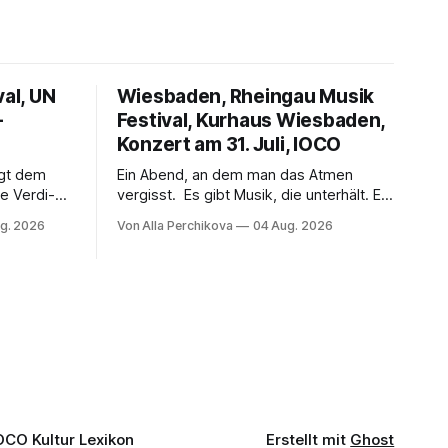
val, UN
Wiesbaden, Rheingau Musik
–
Festival, Kurhaus Wiesbaden,
Konzert am 31. Juli, IOCO
ngt dem
Ein Abend, an dem man das Atmen
e Verdi-
vergisst. Es gibt Musik, die unterhält. Es
 und
gibt Musik, die begeistert. Und es gibt
g. 2026
Von Alla Perchikova
04 Aug. 2026
ssenbrock
Musik, nach der man minutenlang kein
fe mit
Wort sagen kann. Genau so war der
n einem
Abend im Kurhaus Wiesbaden, an dem
einer
Johannes Brahms’ Erstes Klavierkonzert
d-Moll op. 15 mit Daniil
OCO Kultur Lexikon
Erstellt mit
Ghost