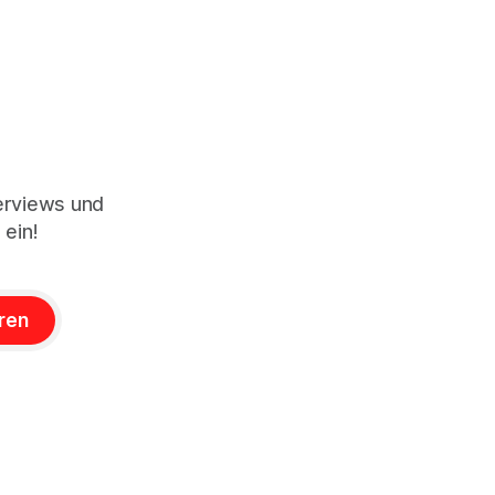
terviews und
 ein!
ren