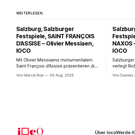
WEITERLESEN
Salzburg, Salzburger
Salzbur
Festspiele, SAINT FRANÇOIS
Festspi
D’ASSISE – Olivier Messiaen,
NAXOS –
IOCO
IOCO
Mit Olivier Messiaens monumentalem
Salzburger
Saint François d’Assise präsentieren die
verlegt Ric
Salzburger Festspiele einen
Naxos auf 
Von Marcel Bub
06 Aug. 2026
Von Daniela
außergewöhnlichen Opernabend.
Science-Fi
Romeo Castellucci gelingt eine
Musikalisc
bildgewaltige Inszenierung, Maxime
mit starke
Pascal entfaltet die komplexe Partitur
Philharmoni
eindrucksvoll, Philippe Sly berührt als
zweite Akt
Franziskus.
Erwartunge
Über Ioco
Werde I