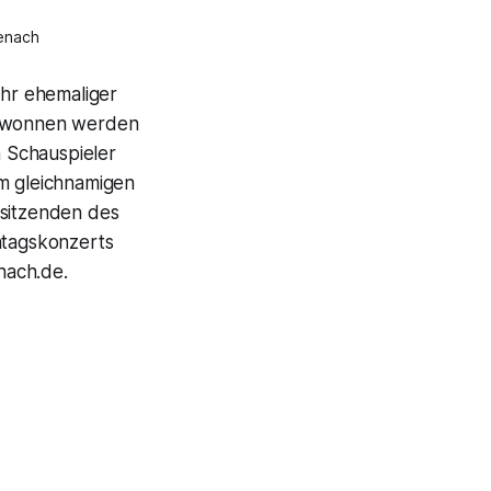
senach
ihr ehemaliger
 gewonnen werden
 Schauspieler
im gleichnamigen
rsitzenden des
ntagskonzerts
nach.de.