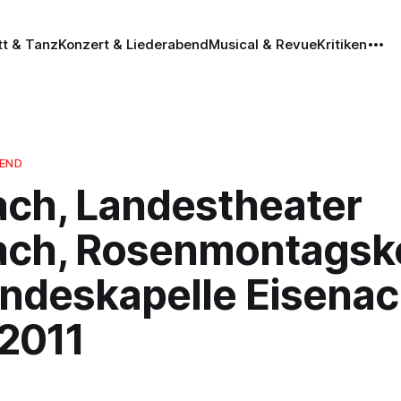
tt & Tanz
Konzert & Liederabend
Musical & Revue
Kritiken
BEND
ach, Landestheater
ach, Rosenmontagsk
andeskapelle Eisena
.2011