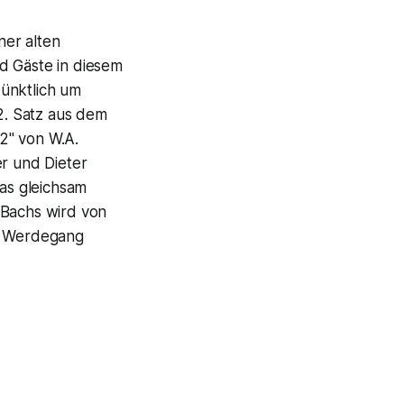
ner alten
d Gäste in diesem
Pünktlich um
2. Satz aus dem
2" von W.A.
er und Dieter
Das gleichsam
 Bachs wird von
en Werdegang