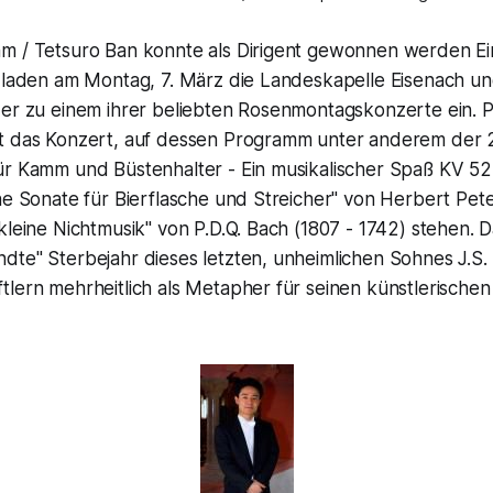
m / Tetsuro Ban konnte als Dirigent gewonnen werden Ei
d laden am Montag, 7. März die Landeskapelle Eisenach un
der zu einem ihrer beliebten Rosenmontagskonzerte ein. 
t das Konzert, auf dessen Programm unter anderem der 
ür Kamm und Büstenhalter - Ein musikalischer Spaß KV 52
ne Sonate für Bierflasche und Streicher" von Herbert Pet
kleine Nichtmusik" von P.D.Q. Bach (1807 - 1742) stehen. 
dte" Sterbejahr dieses letzten, unheimlichen Sohnes J.S.
tlern mehrheitlich als Metapher für seinen künstlerisch