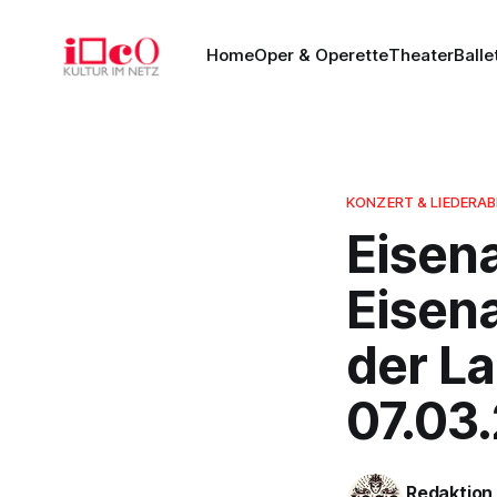
Home
Oper & Operette
Theater
Balle
KONZERT & LIEDERA
Eisen
Eisen
der L
07.03
Redaktion