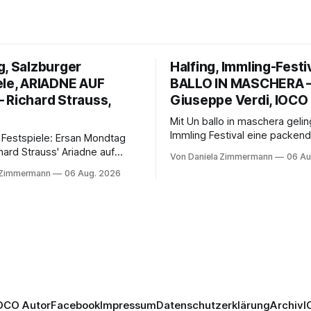
g, Salzburger
Halfing, Immling-Festi
ele, ARIADNE AUF
BALLO IN MASCHERA 
 Richard Strauss,
Giuseppe Verdi, IOCO
Mit Un ballo in maschera geli
Immling Festival eine packend
 Festspiele: Ersan Mondtag
Inszenierung zwischen Traum
hard Strauss' Ariadne auf
Von Daniela Zimmermann
06 Au
Wirklichkeit. Verena von Ker
den Mars und verbindet
 Zimmermann
06 Aug. 2026
verbindet psychologische Tie
ction mit Opernklassik.
starken Bildern, getragen vo
h überzeugt die Aufführung
spielfreudigen Ensemble und 
n Solisten und den Wiener
musikalisch überzeugenden
kern, szenisch bleibt der
Gesamtleistung.
 jedoch hinter den
n zurück.
OCO Autor
Facebook
Impressum
Datenschutzerklärung
Archiv
I