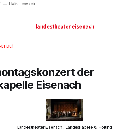
1
—
1 Min. Lesezeit
senach
ontagskonzert der
apelle Eisenach
Landestheater Eisenach / Landeskapelle © Hölting