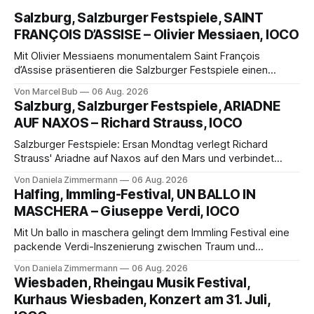
Salzburg, Salzburger Festspiele, SAINT
FRANÇOIS D’ASSISE – Olivier Messiaen, IOCO
Mit Olivier Messiaens monumentalem Saint François
d’Assise präsentieren die Salzburger Festspiele einen
außergewöhnlichen Opernabend. Romeo Castellucci gelingt
Von Marcel Bub
06 Aug. 2026
eine bildgewaltige Inszenierung, Maxime Pascal entfaltet
Salzburg, Salzburger Festspiele, ARIADNE
die komplexe Partitur eindrucksvoll, Philippe Sly berührt als
AUF NAXOS – Richard Strauss, IOCO
Franziskus.
Salzburger Festspiele: Ersan Mondtag verlegt Richard
Strauss' Ariadne auf Naxos auf den Mars und verbindet
Science-Fiction mit Opernklassik. Musikalisch überzeugt die
Von Daniela Zimmermann
06 Aug. 2026
Aufführung mit starken Solisten und den Wiener
Halfing, Immling-Festival, UN BALLO IN
Philharmonikern, szenisch bleibt der zweite Akt jedoch
MASCHERA – Giuseppe Verdi, IOCO
hinter den Erwartungen zurück.
Mit Un ballo in maschera gelingt dem Immling Festival eine
packende Verdi-Inszenierung zwischen Traum und
Wirklichkeit. Verena von Kerssenbrock verbindet
Von Daniela Zimmermann
06 Aug. 2026
psychologische Tiefe mit starken Bildern, getragen von
Wiesbaden, Rheingau Musik Festival,
einem spielfreudigen Ensemble und einer musikalisch
Kurhaus Wiesbaden, Konzert am 31. Juli,
überzeugenden Gesamtleistung.