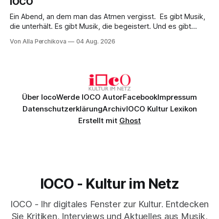
IOCO
Ein Abend, an dem man das Atmen vergisst. Es gibt Musik,
die unterhält. Es gibt Musik, die begeistert. Und es gibt
Musik, nach der man minutenlang kein Wort sagen kann.
Von Alla Perchikova
04 Aug. 2026
Genau so war der Abend im Kurhaus Wiesbaden, an dem
Johannes Brahms’ Erstes Klavierkonzert d-Moll op. 15 mit
Daniil
Über Ioco
Werde IOCO Autor
Facebook
Impressum
Datenschutzerklärung
Archiv
IOCO Kultur Lexikon
Erstellt mit
Ghost
IOCO - Kultur im Netz
IOCO - Ihr digitales Fenster zur Kultur. Entdecken
Sie Kritiken, Interviews und Aktuelles aus Musik,