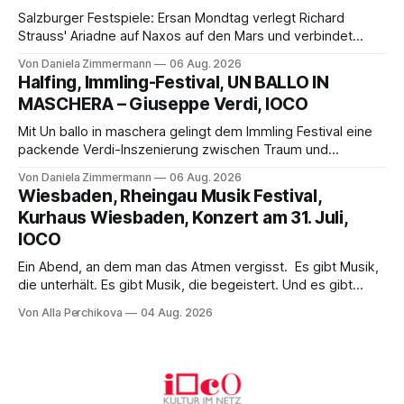
Salzburger Festspiele: Ersan Mondtag verlegt Richard
Strauss' Ariadne auf Naxos auf den Mars und verbindet
Science-Fiction mit Opernklassik. Musikalisch überzeugt die
Von Daniela Zimmermann
06 Aug. 2026
Aufführung mit starken Solisten und den Wiener
Halfing, Immling-Festival, UN BALLO IN
Philharmonikern, szenisch bleibt der zweite Akt jedoch
MASCHERA – Giuseppe Verdi, IOCO
hinter den Erwartungen zurück.
Mit Un ballo in maschera gelingt dem Immling Festival eine
packende Verdi-Inszenierung zwischen Traum und
Wirklichkeit. Verena von Kerssenbrock verbindet
Von Daniela Zimmermann
06 Aug. 2026
psychologische Tiefe mit starken Bildern, getragen von
Wiesbaden, Rheingau Musik Festival,
einem spielfreudigen Ensemble und einer musikalisch
Kurhaus Wiesbaden, Konzert am 31. Juli,
überzeugenden Gesamtleistung.
IOCO
Ein Abend, an dem man das Atmen vergisst. Es gibt Musik,
die unterhält. Es gibt Musik, die begeistert. Und es gibt
Musik, nach der man minutenlang kein Wort sagen kann.
Von Alla Perchikova
04 Aug. 2026
Genau so war der Abend im Kurhaus Wiesbaden, an dem
Johannes Brahms’ Erstes Klavierkonzert d-Moll op. 15 mit
Daniil