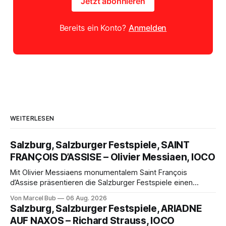
Jetzt abonnieren
Bereits ein Konto?
Anmelden
WEITERLESEN
Salzburg, Salzburger Festspiele, SAINT
FRANÇOIS D’ASSISE – Olivier Messiaen, IOCO
Mit Olivier Messiaens monumentalem Saint François
d’Assise präsentieren die Salzburger Festspiele einen
außergewöhnlichen Opernabend. Romeo Castellucci gelingt
Von Marcel Bub
06 Aug. 2026
eine bildgewaltige Inszenierung, Maxime Pascal entfaltet
Salzburg, Salzburger Festspiele, ARIADNE
die komplexe Partitur eindrucksvoll, Philippe Sly berührt als
AUF NAXOS – Richard Strauss, IOCO
Franziskus.