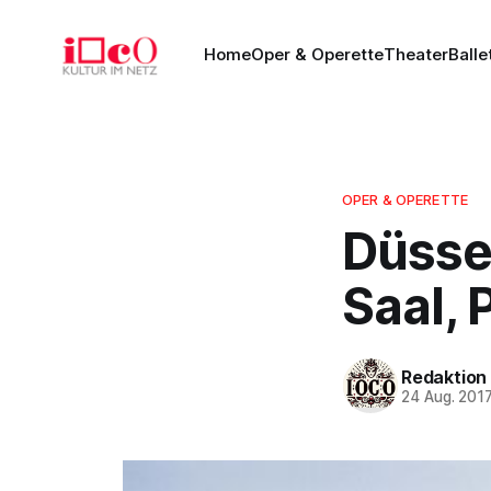
Home
Oper & Operette
Theater
Balle
OPER & OPERETTE
Düsse
Saal,
Redaktion
24 Aug. 201