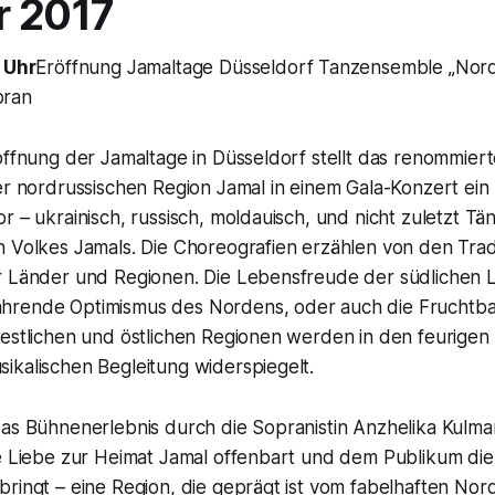
r 2017
9 Uhr
Eröffnung Jamaltage Düsseldorf Tanzensemble „Nordli
pran
röffnung der Jamaltage in Düsseldorf stellt das renommie
er nordrussischen Region Jamal in einem Gala-Konzert ein
r – ukrainisch, russisch, moldauisch, und nicht zuletzt T
n Volkes Jamals. Die Choreografien erzählen von den Trad
r Länder und Regionen. Die Lebensfreude der südlichen L
hrende Optimismus des Nordens, oder auch die Fruchtba
estlichen und östlichen Regionen werden in den feurigen 
ikalischen Begleitung widerspiegelt.
das Bühnenerlebnis durch die Sopranistin Anzhelika Kulma
re Liebe zur Heimat Jamal offenbart und dem Publikum die
ringt – eine Region, die geprägt ist vom fabelhaften Nord