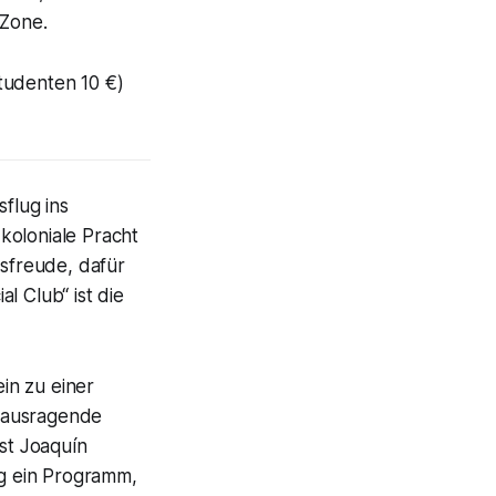
-Zone.
tudenten 10 €)
sflug ins
koloniale Pracht
sfreude, dafür
l Club“ ist die
in zu einer
erausragende
ist Joaquín
rg ein Programm,