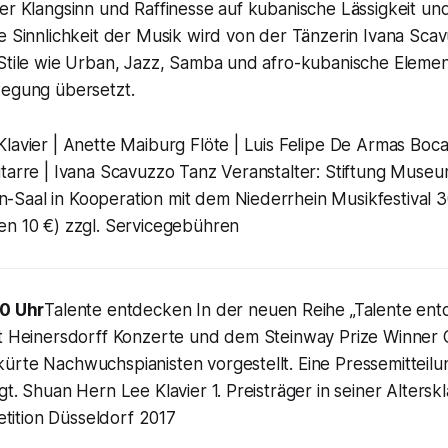
er Klangsinn und Raffinesse auf kubanische Lässigkeit un
e Sinnlichkeit der Musik wird von der Tänzerin Ivana Scav
 Stile wie Urban, Jazz, Samba und afro-kubanische Eleme
wegung übersetzt.
lavier | Anette Maiburg Flöte | Luis Felipe De Armas Boc
tarre | Ivana Scavuzzo Tanz Veranstalter: Stiftung Museu
Saal in Kooperation mit dem Niederrhein Musikfestival 3
en 10 €) zzgl. Servicegebühren
20 Uhr
Talente entdecken In der neuen Reihe „Talente en
it Heinersdorff Konzerte und dem Steinway Prize Winner
rte Nachwuchspianisten vorgestellt. Eine Pressemitteilun
gt. Shuan Hern Lee Klavier 1. Preisträger in seiner Alters
ition Düsseldorf 2017