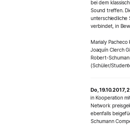
bei dem klassisch
Sound treffen. Di
unterschiedliche
verbindet, in Be
Marialy Pacheco K
Joaquín Clerch Gi
Robert-Schumann-
(Schüler/Student
Do, 19.10.2017, 
in Kooperation m
Network preisgekü
ebenfalls beigefü
Schumann Compet