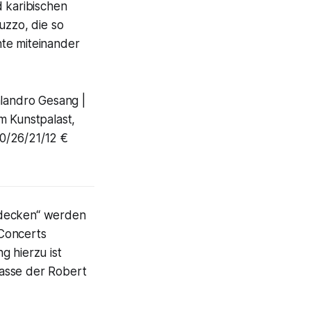
d karibischen
uzzo, die so
nte miteinander
alandro Gesang |
m Kunstpalast,
0/26/21/12 €
tdecken“ werden
 Concerts
g hierzu ist
klasse der Robert