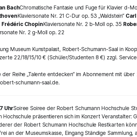
an Bach
Chromatische Fantasie und Fuge für Klavier d-M
thoven
Klaviersonate Nr. 21 C-Dur op. 53 „Waldstein“
Carl
o
Frédéric Chopin
Klaviersonate Nr. 2 b-Moll op. 35
Robe
ersonate Nr. 2 g-Moll op. 22
iftung Museum Kunstpalast, Robert-Schumann-Saal in Koop
zerte 22/18/15/10 € (Schüler/Studenten 8 €) zzgl. Servi
te der Reihe „Talente entdecken“ im Abonnement mit über 
obert-schumann-saal.de.
17 Uhr
Soiree Soiree der Robert Schumann Hochschule St
Hochschule präsentieren sich im Konzert Veranstalter: G
derer der Robert Schumann Hochschule Restkarten kön
nfrei an der Museumskasse, Eingang Ständige Sammlung, 