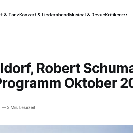
tt & Tanz
Konzert & Liederabend
Musical & Revue
Kritiken
ldorf, Robert Schum
 Programm Oktober 2
7
—
3 Min. Lesezeit