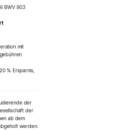
oll BWV 903
rt
eration mit
cegebühren
20 % Ersparnis,
udierende der
esellschaft der
nen ab dem
abgeholt werden.