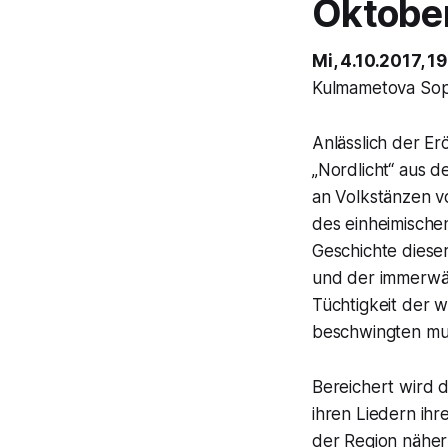
Oktobe
Mi, 4.10.2017, 1
Kulmametova So
Anlässlich der E
„Nordlicht“ aus d
an Volkstänzen vo
des einheimische
Geschichte diese
und der immerwä
Tüchtigkeit der w
beschwingten mus
Bereichert wird 
ihren Liedern ih
der Region näherb