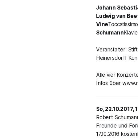
Johann Sebasti
Ludwig van Bee
Vine
Toccatissim
Schumann
Klavi
Veranstalter: St
Heinersdorff Kon
Alle vier Konzer
Infos über www.r
So, 22.10.2017, 
Robert Schumann 
Freunde und För
17.10.2016 koste