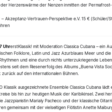
 der Herzenswärme der Nenzen inmitten der Permafrost
P – Akzeptanz-Vertrauen-Perspektive e.V. 15 € (Schüler/S
ühren
17 Uhr
erstKlassik! mit Moderation Classica Cubana – ein Au
ischen Folklore, Latin und Jazz Azurblaues Meer und die 
Rhythmen und eine durch nichts unterzukriegende Leben
stens seit dem Riesenerfolg des Albums „Buena Vista Socia
 zurück auf den internationalen Bühnen.
 Klassik ausgezeichnete Ensemble Classica Cubana lädt e
treise bis hin zur heutigen Musik der Karibikinsel. Zwei h
e Jazzpianistin Marialy Pacheco und der klassische Gitarr
ren gemeinsam mit der vielseitigen Flötistin Anette Maibu