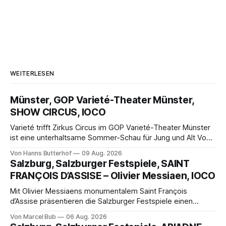
WEITERLESEN
Münster, GOP Varieté-Theater Münster,
SHOW CIRCUS, IOCO
Varieté trifft Zirkus Circus im GOP Varieté-Theater Münster
ist eine unterhaltsame Sommer-Schau für Jung und Alt Von
Hanns Butterhof Wenn sich im GOP Varieté-Theater
Von Hanns Butterhof
09 Aug. 2026
Münster der Vorhang zur neuen Show Circus hebt, erkundet
Salzburg, Salzburger Festspiele, SAINT
wohl auch eine junge Frau, wie es ist, wenn der Zirkus ins
FRANÇOIS D’ASSISE – Olivier Messiaen, IOCO
Varieté kommt.
Mit Olivier Messiaens monumentalem Saint François
d’Assise präsentieren die Salzburger Festspiele einen
außergewöhnlichen Opernabend. Romeo Castellucci gelingt
Von Marcel Bub
06 Aug. 2026
eine bildgewaltige Inszenierung, Maxime Pascal entfaltet