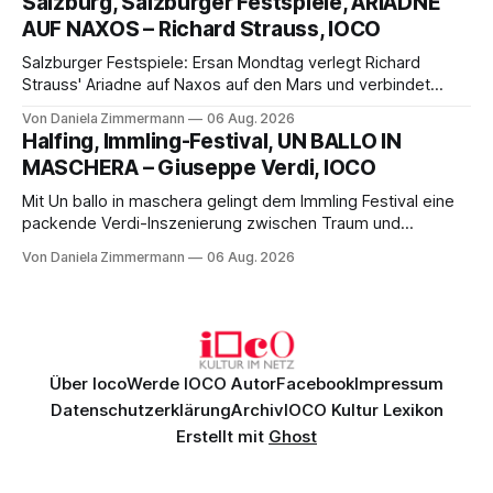
Salzburg, Salzburger Festspiele, ARIADNE
die komplexe Partitur eindrucksvoll, Philippe Sly berührt als
AUF NAXOS – Richard Strauss, IOCO
Franziskus.
Salzburger Festspiele: Ersan Mondtag verlegt Richard
Strauss' Ariadne auf Naxos auf den Mars und verbindet
Science-Fiction mit Opernklassik. Musikalisch überzeugt die
Von Daniela Zimmermann
06 Aug. 2026
Aufführung mit starken Solisten und den Wiener
Halfing, Immling-Festival, UN BALLO IN
Philharmonikern, szenisch bleibt der zweite Akt jedoch
MASCHERA – Giuseppe Verdi, IOCO
hinter den Erwartungen zurück.
Mit Un ballo in maschera gelingt dem Immling Festival eine
packende Verdi-Inszenierung zwischen Traum und
Wirklichkeit. Verena von Kerssenbrock verbindet
Von Daniela Zimmermann
06 Aug. 2026
psychologische Tiefe mit starken Bildern, getragen von
einem spielfreudigen Ensemble und einer musikalisch
überzeugenden Gesamtleistung.
Über Ioco
Werde IOCO Autor
Facebook
Impressum
Datenschutzerklärung
Archiv
IOCO Kultur Lexikon
Erstellt mit
Ghost