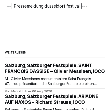
---| Pressemeldung düsseldorf festival |---
WEITERLESEN
Salzburg, Salzburger Festspiele, SAINT
FRANÇOIS D’ASSISE – Olivier Messiaen, IOCO
Mit Olivier Messiaens monumentalem Saint François
d’Assise präsentieren die Salzburger Festspiele einen
außergewöhnlichen Opernabend. Romeo Castellucci gelingt
Von Marcel Bub
06 Aug. 2026
eine bildgewaltige Inszenierung, Maxime Pascal entfaltet
Salzburg, Salzburger Festspiele, ARIADNE
die komplexe Partitur eindrucksvoll, Philippe Sly berührt als
AUF NAXOS – Richard Strauss, IOCO
Franziskus.
Salzburger Festspiele: Ersan Mondtag verlegt Richard