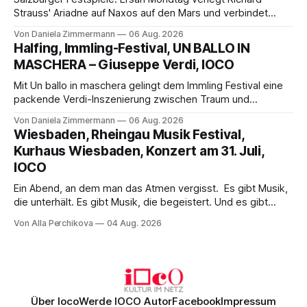
Strauss' Ariadne auf Naxos auf den Mars und verbindet
Science-Fiction mit Opernklassik. Musikalisch überzeugt die
Von Daniela Zimmermann
06 Aug. 2026
Aufführung mit starken Solisten und den Wiener
Halfing, Immling-Festival, UN BALLO IN
Philharmonikern, szenisch bleibt der zweite Akt jedoch
MASCHERA – Giuseppe Verdi, IOCO
hinter den Erwartungen zurück.
Mit Un ballo in maschera gelingt dem Immling Festival eine
packende Verdi-Inszenierung zwischen Traum und
Wirklichkeit. Verena von Kerssenbrock verbindet
Von Daniela Zimmermann
06 Aug. 2026
psychologische Tiefe mit starken Bildern, getragen von
Wiesbaden, Rheingau Musik Festival,
einem spielfreudigen Ensemble und einer musikalisch
Kurhaus Wiesbaden, Konzert am 31. Juli,
überzeugenden Gesamtleistung.
IOCO
Ein Abend, an dem man das Atmen vergisst. Es gibt Musik,
die unterhält. Es gibt Musik, die begeistert. Und es gibt
Musik, nach der man minutenlang kein Wort sagen kann.
Von Alla Perchikova
04 Aug. 2026
Genau so war der Abend im Kurhaus Wiesbaden, an dem
Johannes Brahms’ Erstes Klavierkonzert d-Moll op. 15 mit
Daniil
Über Ioco
Werde IOCO Autor
Facebook
Impressum