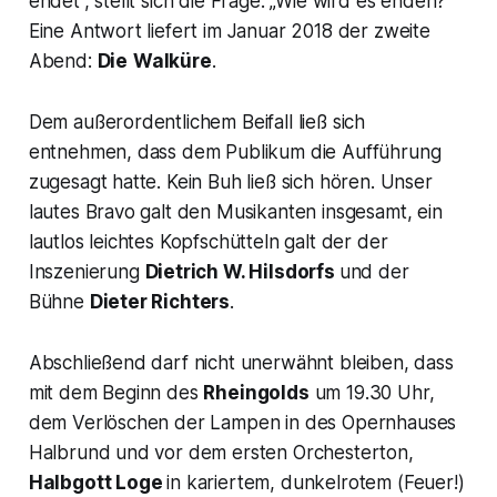
endet“,
stellt sich die Frage: „Wie wird es enden?“
Eine Antwort liefert im Januar 2018 der zweite
Abend:
Die
Walküre
.
Dem außerordentlichem Beifall ließ sich
entnehmen, dass dem Publikum die Aufführung
zugesagt hatte. Kein Buh ließ sich hören. Unser
lautes Bravo galt den Musikanten insgesamt, ein
lautlos leichtes Kopfschütteln galt der der
Inszenierung
Dietrich W. Hilsdorfs
und der
Bühne
Dieter Richters
.
Abschließend darf nicht unerwähnt bleiben, dass
mit dem Beginn des
Rheingolds
um 19.30 Uhr,
dem Verlöschen der Lampen in des Opernhauses
Halbrund und vor dem ersten Orchesterton,
Halbgott Loge
in kariertem, dunkelrotem (Feuer!)