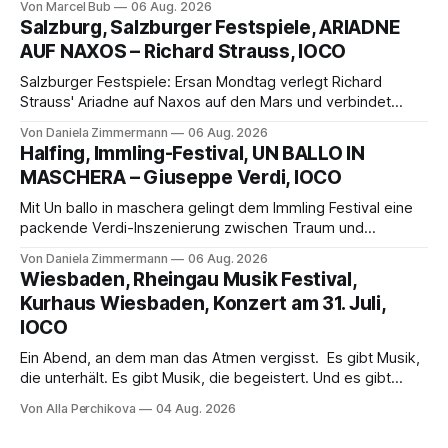
Von Marcel Bub
06 Aug. 2026
eine bildgewaltige Inszenierung, Maxime Pascal entfaltet
Salzburg, Salzburger Festspiele, ARIADNE
die komplexe Partitur eindrucksvoll, Philippe Sly berührt als
AUF NAXOS – Richard Strauss, IOCO
Franziskus.
Salzburger Festspiele: Ersan Mondtag verlegt Richard
Strauss' Ariadne auf Naxos auf den Mars und verbindet
Science-Fiction mit Opernklassik. Musikalisch überzeugt die
Von Daniela Zimmermann
06 Aug. 2026
Aufführung mit starken Solisten und den Wiener
Halfing, Immling-Festival, UN BALLO IN
Philharmonikern, szenisch bleibt der zweite Akt jedoch
MASCHERA – Giuseppe Verdi, IOCO
hinter den Erwartungen zurück.
Mit Un ballo in maschera gelingt dem Immling Festival eine
packende Verdi-Inszenierung zwischen Traum und
Wirklichkeit. Verena von Kerssenbrock verbindet
Von Daniela Zimmermann
06 Aug. 2026
psychologische Tiefe mit starken Bildern, getragen von
Wiesbaden, Rheingau Musik Festival,
einem spielfreudigen Ensemble und einer musikalisch
Kurhaus Wiesbaden, Konzert am 31. Juli,
überzeugenden Gesamtleistung.
IOCO
Ein Abend, an dem man das Atmen vergisst. Es gibt Musik,
die unterhält. Es gibt Musik, die begeistert. Und es gibt
Musik, nach der man minutenlang kein Wort sagen kann.
Von Alla Perchikova
04 Aug. 2026
Genau so war der Abend im Kurhaus Wiesbaden, an dem
Johannes Brahms’ Erstes Klavierkonzert d-Moll op. 15 mit