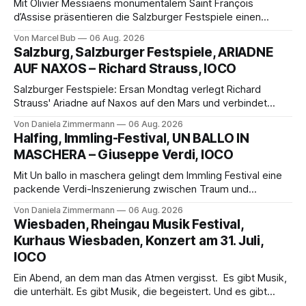
Mit Olivier Messiaens monumentalem Saint François
d’Assise präsentieren die Salzburger Festspiele einen
außergewöhnlichen Opernabend. Romeo Castellucci gelingt
Von Marcel Bub
06 Aug. 2026
eine bildgewaltige Inszenierung, Maxime Pascal entfaltet
Salzburg, Salzburger Festspiele, ARIADNE
die komplexe Partitur eindrucksvoll, Philippe Sly berührt als
AUF NAXOS – Richard Strauss, IOCO
Franziskus.
Salzburger Festspiele: Ersan Mondtag verlegt Richard
Strauss' Ariadne auf Naxos auf den Mars und verbindet
Science-Fiction mit Opernklassik. Musikalisch überzeugt die
Von Daniela Zimmermann
06 Aug. 2026
Aufführung mit starken Solisten und den Wiener
Halfing, Immling-Festival, UN BALLO IN
Philharmonikern, szenisch bleibt der zweite Akt jedoch
MASCHERA – Giuseppe Verdi, IOCO
hinter den Erwartungen zurück.
Mit Un ballo in maschera gelingt dem Immling Festival eine
packende Verdi-Inszenierung zwischen Traum und
Wirklichkeit. Verena von Kerssenbrock verbindet
Von Daniela Zimmermann
06 Aug. 2026
psychologische Tiefe mit starken Bildern, getragen von
Wiesbaden, Rheingau Musik Festival,
einem spielfreudigen Ensemble und einer musikalisch
Kurhaus Wiesbaden, Konzert am 31. Juli,
überzeugenden Gesamtleistung.
IOCO
Ein Abend, an dem man das Atmen vergisst. Es gibt Musik,
die unterhält. Es gibt Musik, die begeistert. Und es gibt
Musik, nach der man minutenlang kein Wort sagen kann.