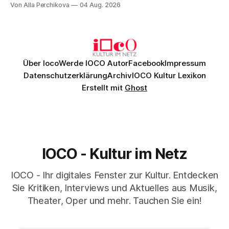
Von Alla Perchikova
04 Aug. 2026
Genau so war der Abend im Kurhaus Wiesbaden, an dem
Johannes Brahms’ Erstes Klavierkonzert d-Moll op. 15 mit
Daniil
Über Ioco
Werde IOCO Autor
Facebook
Impressum
Datenschutzerklärung
Archiv
IOCO Kultur Lexikon
Erstellt mit
Ghost
IOCO - Kultur im Netz
IOCO - Ihr digitales Fenster zur Kultur. Entdecken
Sie Kritiken, Interviews und Aktuelles aus Musik,
Theater, Oper und mehr. Tauchen Sie ein!