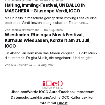
Von Daniela Zimmermann
06 Aug. 2026
Aufführung mit starken Solisten und den Wiener
Halfing, Immling-Festival, UN BALLO IN
Philharmonikern, szenisch bleibt der zweite Akt jedoch
MASCHERA – Giuseppe Verdi, IOCO
hinter den Erwartungen zurück.
Mit Un ballo in maschera gelingt dem Immling Festival eine
packende Verdi-Inszenierung zwischen Traum und
Wirklichkeit. Verena von Kerssenbrock verbindet
Von Daniela Zimmermann
06 Aug. 2026
psychologische Tiefe mit starken Bildern, getragen von
Wiesbaden, Rheingau Musik Festival,
einem spielfreudigen Ensemble und einer musikalisch
Kurhaus Wiesbaden, Konzert am 31. Juli,
überzeugenden Gesamtleistung.
IOCO
Ein Abend, an dem man das Atmen vergisst. Es gibt Musik,
die unterhält. Es gibt Musik, die begeistert. Und es gibt
Musik, nach der man minutenlang kein Wort sagen kann.
Von Alla Perchikova
04 Aug. 2026
Genau so war der Abend im Kurhaus Wiesbaden, an dem
Johannes Brahms’ Erstes Klavierkonzert d-Moll op. 15 mit
Daniil
Über Ioco
Werde IOCO Autor
Facebook
Impressum
Datenschutzerklärung
Archiv
IOCO Kultur Lexikon
Erstellt mit
Ghost