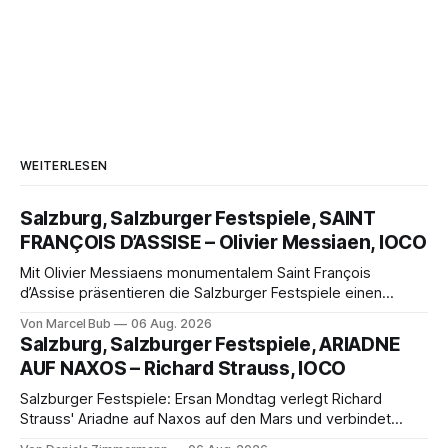
WEITERLESEN
Salzburg, Salzburger Festspiele, SAINT
FRANÇOIS D’ASSISE – Olivier Messiaen, IOCO
Mit Olivier Messiaens monumentalem Saint François
d’Assise präsentieren die Salzburger Festspiele einen
außergewöhnlichen Opernabend. Romeo Castellucci gelingt
Von Marcel Bub
06 Aug. 2026
eine bildgewaltige Inszenierung, Maxime Pascal entfaltet
Salzburg, Salzburger Festspiele, ARIADNE
die komplexe Partitur eindrucksvoll, Philippe Sly berührt als
AUF NAXOS – Richard Strauss, IOCO
Franziskus.
Salzburger Festspiele: Ersan Mondtag verlegt Richard
Strauss' Ariadne auf Naxos auf den Mars und verbindet
Science-Fiction mit Opernklassik. Musikalisch überzeugt die