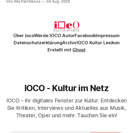
Von Alla Perchikova
04 Aug. 2026
Genau so war der Abend im Kurhaus Wiesbaden, an dem
Johannes Brahms’ Erstes Klavierkonzert d-Moll op. 15 mit
Daniil
Über Ioco
Werde IOCO Autor
Facebook
Impressum
Datenschutzerklärung
Archiv
IOCO Kultur Lexikon
Erstellt mit
Ghost
IOCO - Kultur im Netz
IOCO - Ihr digitales Fenster zur Kultur. Entdecken
Sie Kritiken, Interviews und Aktuelles aus Musik,
Theater, Oper und mehr. Tauchen Sie ein!