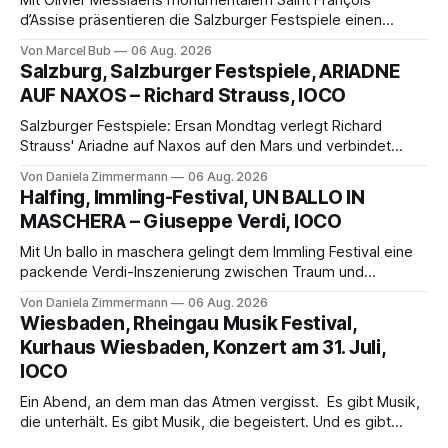
Mit Olivier Messiaens monumentalem Saint François
d’Assise präsentieren die Salzburger Festspiele einen
außergewöhnlichen Opernabend. Romeo Castellucci gelingt
Von Marcel Bub
06 Aug. 2026
eine bildgewaltige Inszenierung, Maxime Pascal entfaltet
Salzburg, Salzburger Festspiele, ARIADNE
die komplexe Partitur eindrucksvoll, Philippe Sly berührt als
AUF NAXOS – Richard Strauss, IOCO
Franziskus.
Salzburger Festspiele: Ersan Mondtag verlegt Richard
Strauss' Ariadne auf Naxos auf den Mars und verbindet
Science-Fiction mit Opernklassik. Musikalisch überzeugt die
Von Daniela Zimmermann
06 Aug. 2026
Aufführung mit starken Solisten und den Wiener
Halfing, Immling-Festival, UN BALLO IN
Philharmonikern, szenisch bleibt der zweite Akt jedoch
MASCHERA – Giuseppe Verdi, IOCO
hinter den Erwartungen zurück.
Mit Un ballo in maschera gelingt dem Immling Festival eine
packende Verdi-Inszenierung zwischen Traum und
Wirklichkeit. Verena von Kerssenbrock verbindet
Von Daniela Zimmermann
06 Aug. 2026
psychologische Tiefe mit starken Bildern, getragen von
Wiesbaden, Rheingau Musik Festival,
einem spielfreudigen Ensemble und einer musikalisch
Kurhaus Wiesbaden, Konzert am 31. Juli,
überzeugenden Gesamtleistung.
IOCO
Ein Abend, an dem man das Atmen vergisst. Es gibt Musik,
die unterhält. Es gibt Musik, die begeistert. Und es gibt
Musik, nach der man minutenlang kein Wort sagen kann.