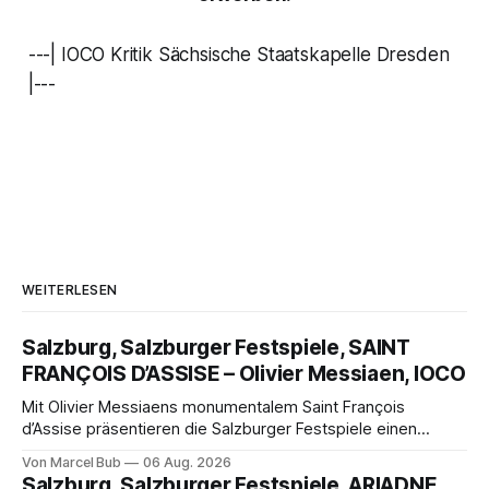
---| IOCO Kritik Sächsische Staatskapelle Dresden
|---
WEITERLESEN
Salzburg, Salzburger Festspiele, SAINT
FRANÇOIS D’ASSISE – Olivier Messiaen, IOCO
Mit Olivier Messiaens monumentalem Saint François
d’Assise präsentieren die Salzburger Festspiele einen
außergewöhnlichen Opernabend. Romeo Castellucci gelingt
Von Marcel Bub
06 Aug. 2026
eine bildgewaltige Inszenierung, Maxime Pascal entfaltet
Salzburg, Salzburger Festspiele, ARIADNE