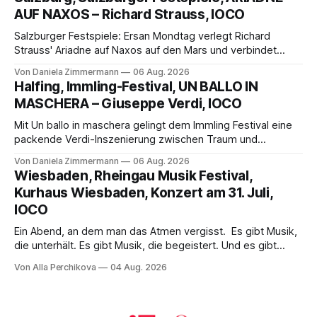
die komplexe Partitur eindrucksvoll, Philippe Sly berührt als
AUF NAXOS – Richard Strauss, IOCO
Franziskus.
Salzburger Festspiele: Ersan Mondtag verlegt Richard
Strauss' Ariadne auf Naxos auf den Mars und verbindet
Science-Fiction mit Opernklassik. Musikalisch überzeugt die
Von Daniela Zimmermann
06 Aug. 2026
Aufführung mit starken Solisten und den Wiener
Halfing, Immling-Festival, UN BALLO IN
Philharmonikern, szenisch bleibt der zweite Akt jedoch
MASCHERA – Giuseppe Verdi, IOCO
hinter den Erwartungen zurück.
Mit Un ballo in maschera gelingt dem Immling Festival eine
packende Verdi-Inszenierung zwischen Traum und
Wirklichkeit. Verena von Kerssenbrock verbindet
Von Daniela Zimmermann
06 Aug. 2026
psychologische Tiefe mit starken Bildern, getragen von
Wiesbaden, Rheingau Musik Festival,
einem spielfreudigen Ensemble und einer musikalisch
Kurhaus Wiesbaden, Konzert am 31. Juli,
überzeugenden Gesamtleistung.
IOCO
Ein Abend, an dem man das Atmen vergisst. Es gibt Musik,
die unterhält. Es gibt Musik, die begeistert. Und es gibt
Musik, nach der man minutenlang kein Wort sagen kann.
Von Alla Perchikova
04 Aug. 2026
Genau so war der Abend im Kurhaus Wiesbaden, an dem
Johannes Brahms’ Erstes Klavierkonzert d-Moll op. 15 mit
Daniil