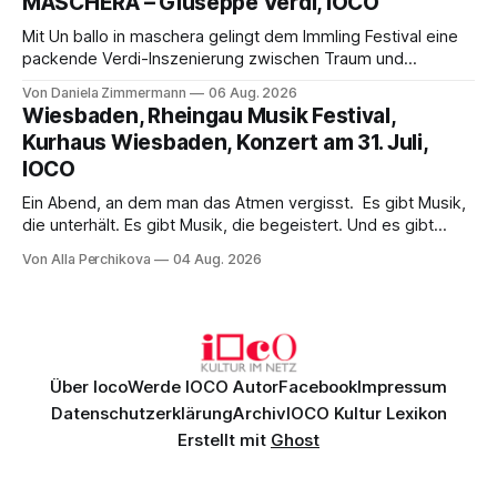
MASCHERA – Giuseppe Verdi, IOCO
hinter den Erwartungen zurück.
Mit Un ballo in maschera gelingt dem Immling Festival eine
packende Verdi-Inszenierung zwischen Traum und
Wirklichkeit. Verena von Kerssenbrock verbindet
Von Daniela Zimmermann
06 Aug. 2026
psychologische Tiefe mit starken Bildern, getragen von
Wiesbaden, Rheingau Musik Festival,
einem spielfreudigen Ensemble und einer musikalisch
Kurhaus Wiesbaden, Konzert am 31. Juli,
überzeugenden Gesamtleistung.
IOCO
Ein Abend, an dem man das Atmen vergisst. Es gibt Musik,
die unterhält. Es gibt Musik, die begeistert. Und es gibt
Musik, nach der man minutenlang kein Wort sagen kann.
Von Alla Perchikova
04 Aug. 2026
Genau so war der Abend im Kurhaus Wiesbaden, an dem
Johannes Brahms’ Erstes Klavierkonzert d-Moll op. 15 mit
Daniil
Über Ioco
Werde IOCO Autor
Facebook
Impressum
Datenschutzerklärung
Archiv
IOCO Kultur Lexikon
Erstellt mit
Ghost