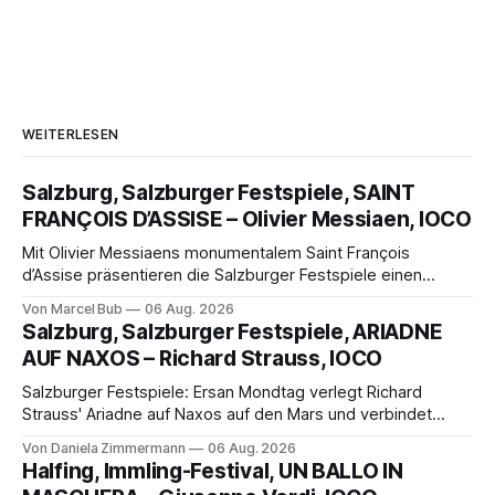
WEITERLESEN
Salzburg, Salzburger Festspiele, SAINT
FRANÇOIS D’ASSISE – Olivier Messiaen, IOCO
Mit Olivier Messiaens monumentalem Saint François
d’Assise präsentieren die Salzburger Festspiele einen
außergewöhnlichen Opernabend. Romeo Castellucci gelingt
Von Marcel Bub
06 Aug. 2026
eine bildgewaltige Inszenierung, Maxime Pascal entfaltet
Salzburg, Salzburger Festspiele, ARIADNE
die komplexe Partitur eindrucksvoll, Philippe Sly berührt als
AUF NAXOS – Richard Strauss, IOCO
Franziskus.
Salzburger Festspiele: Ersan Mondtag verlegt Richard
Strauss' Ariadne auf Naxos auf den Mars und verbindet
Science-Fiction mit Opernklassik. Musikalisch überzeugt die
Von Daniela Zimmermann
06 Aug. 2026
Aufführung mit starken Solisten und den Wiener
Halfing, Immling-Festival, UN BALLO IN
Philharmonikern, szenisch bleibt der zweite Akt jedoch