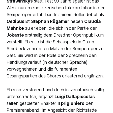
Strawinskys
statt. Fast 90 Jahre später ist das
Werk nun in einer szenischen Interpretation in der
Semperoper erfahrbar. In seinem Rollendebüt als
Oedipus
ist
Stephan Rügamer
neben
Claudia
Mahnke
zu erleben, die sich in der Partie der
Jokaste
erstmalig dem Dresdner Opernpublikum
vorstellt. Ebenso ist die Schauspielerin Catrin
Striebeck zum ersten Mal an der Semperoper zu
Gast. Sie wird in der Rolle der Sprecherin den
Handlungsverlauf (in deutscher Sprache)
vorwegnehmen und die fulminanten
Gesangspartien des Chores erläuternd ergänzen.
Ebenso verstörend und doch inszenatorisch völlig
unterschiedlich, ergänzt
Luigi Dallapiccolas
selten gespielter Einakter
Il prigioniero
den
Premierenabend. Im Angesicht der Richtstätte