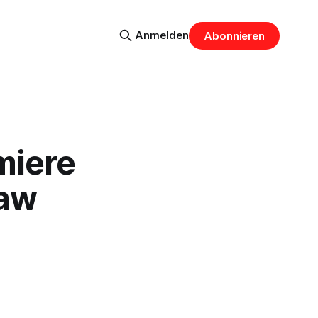
Anmelden
Abonnieren
miere
law