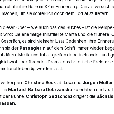
 ruft ihr ihre Rolle im KZ in Erinnerung: Damals versuchte
u machen, um sie schließlich doch dem Tod auszuliefern.
 dieser Oper – wie auch das des Buches – ist die Perspek
t wird: Die ehemalige Inhaftierte Marta und die frühere K
 Gespräch, es sind vielmehr Lisas Gedanken, ihre Erinne
nn sie der
Passagierin
auf dem Schiff immer wieder bege
fklären. Musik und Inhalt greifen dabei ineinander und g
gleichwohl berührendes Drama, das historische Ereignisse
emotional lebendig werden lässt.
n verkörpern
Christina Bock
als
Lisa
und
Jürgen Müller
rtie
Marta
ist
Barbara Dobrzanska
zu erleben und als 
uf der Bühne.
Christoph Gedschold
dirigiert die
Sächsi
resden.