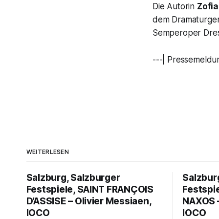
Die Autorin
Zofi
dem Dramaturgen 
Semperoper Dres
---| Pressemeldu
WEITERLESEN
Salzburg, Salzburger
Salzbur
Festspiele, SAINT FRANÇOIS
Festspi
D’ASSISE – Olivier Messiaen,
NAXOS –
IOCO
IOCO