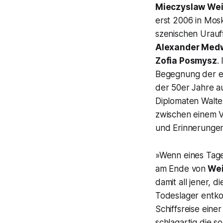
Mieczyslaw We
erst 2006 in Mos
szenischen Urauf
Alexander Me
Zofia Posmysz
.
Begegnung der eh
der 50er Jahre au
Diplomaten Walte
zwischen einem 
und Erinnerungen
»Wenn eines Tage
am Ende von
Wei
damit all jener, di
Todeslager entko
Schiffsreise einer
schlagartig die s