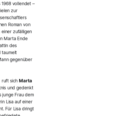
 1968 vollendet –
ielen zur
senschaftlers
schen Roman von
einer zufälligen
en Marta Ende
attin des
d taumelt
 Mann gegenüber
,
ruft sich
Marta
tnis und gedenkt
s junge Frau dem
n Lisa auf einer
t. Für Lisa dringt
befriedete