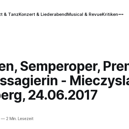
tt & Tanz
Konzert & Liederabend
Musical & Revue
Kritiken
en, Semperoper, Pre
assagierin - Mieczys
erg, 24.06.2017
—
2 Min. Lesezeit