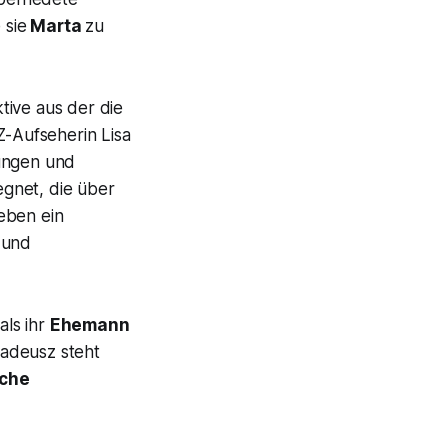
 sie
Marta
zu
tive aus der die
Z-Aufseherin Lisa
rungen und
gnet, die über
eben ein
 und
als ihr
Ehemann
Tadeusz steht
sche