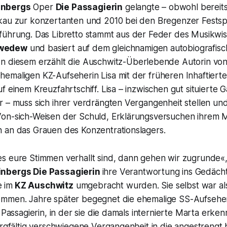
inbergs
Oper
Die Passagierin
gelangte – obwohl bereits
kau zur konzertanten und 2010 bei den Bregenzer Festsp
führung. Das Libretto stammt aus der Feder des Musikwis
dwedew
und basiert auf dem gleichnamigen autobiografi
 In diesem erzählt die Auschwitz-Überlebende Autorin von 
emaligen KZ-Aufseherin Lisa mit der früheren Inhaftiert
f einem Kreuzfahrtschiff. Lisa – inzwischen gut situierte G
r – muss sich ihrer verdrängten Vergangenheit stellen un
Von-sich-Weisen der Schuld, Erklärungsversuchen ihrem
 an das Grauen des Konzentrationslagers.
s eure Stimmen verhallt sind, dann gehen wir zugrunde«
nbergs
Die Passagierin
ihre Verantwortung ins Gedäch
e im
KZ Auschwitz
umgebracht wurden. Sie selbst war al
mmen. Jahre später begegnet die ehemalige SS-Aufseheri
 Passagierin, in der sie die damals internierte Marta erkenn
orgfältig verschwiegene Vergangenheit in die angestrengt 