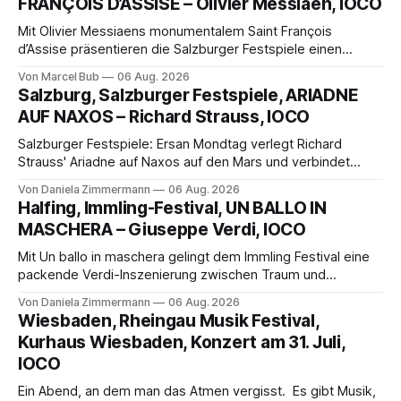
FRANÇOIS D’ASSISE – Olivier Messiaen, IOCO
Mit Olivier Messiaens monumentalem Saint François
d’Assise präsentieren die Salzburger Festspiele einen
außergewöhnlichen Opernabend. Romeo Castellucci gelingt
Von Marcel Bub
06 Aug. 2026
eine bildgewaltige Inszenierung, Maxime Pascal entfaltet
Salzburg, Salzburger Festspiele, ARIADNE
die komplexe Partitur eindrucksvoll, Philippe Sly berührt als
AUF NAXOS – Richard Strauss, IOCO
Franziskus.
Salzburger Festspiele: Ersan Mondtag verlegt Richard
Strauss' Ariadne auf Naxos auf den Mars und verbindet
Science-Fiction mit Opernklassik. Musikalisch überzeugt die
Von Daniela Zimmermann
06 Aug. 2026
Aufführung mit starken Solisten und den Wiener
Halfing, Immling-Festival, UN BALLO IN
Philharmonikern, szenisch bleibt der zweite Akt jedoch
MASCHERA – Giuseppe Verdi, IOCO
hinter den Erwartungen zurück.
Mit Un ballo in maschera gelingt dem Immling Festival eine
packende Verdi-Inszenierung zwischen Traum und
Wirklichkeit. Verena von Kerssenbrock verbindet
Von Daniela Zimmermann
06 Aug. 2026
psychologische Tiefe mit starken Bildern, getragen von
Wiesbaden, Rheingau Musik Festival,
einem spielfreudigen Ensemble und einer musikalisch
Kurhaus Wiesbaden, Konzert am 31. Juli,
überzeugenden Gesamtleistung.
IOCO
Ein Abend, an dem man das Atmen vergisst. Es gibt Musik,