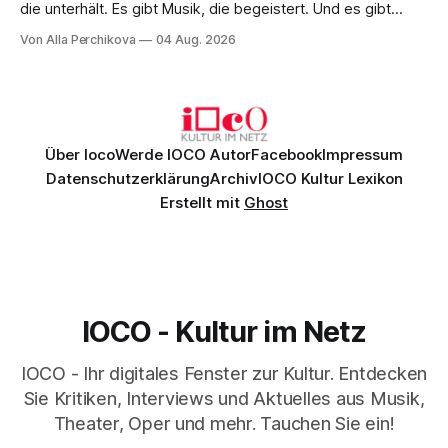
die unterhält. Es gibt Musik, die begeistert. Und es gibt
Musik, nach der man minutenlang kein Wort sagen kann.
Von Alla Perchikova
04 Aug. 2026
Genau so war der Abend im Kurhaus Wiesbaden, an dem
Johannes Brahms’ Erstes Klavierkonzert d-Moll op. 15 mit
Daniil
Über Ioco
Werde IOCO Autor
Facebook
Impressum
Datenschutzerklärung
Archiv
IOCO Kultur Lexikon
Erstellt mit
Ghost
IOCO - Kultur im Netz
IOCO - Ihr digitales Fenster zur Kultur. Entdecken
Sie Kritiken, Interviews und Aktuelles aus Musik,
Theater, Oper und mehr. Tauchen Sie ein!