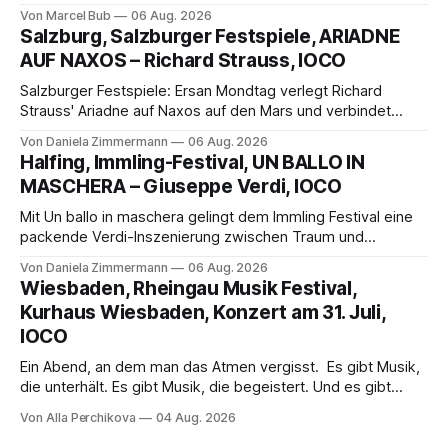
außergewöhnlichen Opernabend. Romeo Castellucci gelingt
Von Marcel Bub
06 Aug. 2026
eine bildgewaltige Inszenierung, Maxime Pascal entfaltet
Salzburg, Salzburger Festspiele, ARIADNE
die komplexe Partitur eindrucksvoll, Philippe Sly berührt als
AUF NAXOS – Richard Strauss, IOCO
Franziskus.
Salzburger Festspiele: Ersan Mondtag verlegt Richard
Strauss' Ariadne auf Naxos auf den Mars und verbindet
Science-Fiction mit Opernklassik. Musikalisch überzeugt die
Von Daniela Zimmermann
06 Aug. 2026
Aufführung mit starken Solisten und den Wiener
Halfing, Immling-Festival, UN BALLO IN
Philharmonikern, szenisch bleibt der zweite Akt jedoch
MASCHERA – Giuseppe Verdi, IOCO
hinter den Erwartungen zurück.
Mit Un ballo in maschera gelingt dem Immling Festival eine
packende Verdi-Inszenierung zwischen Traum und
Wirklichkeit. Verena von Kerssenbrock verbindet
Von Daniela Zimmermann
06 Aug. 2026
psychologische Tiefe mit starken Bildern, getragen von
Wiesbaden, Rheingau Musik Festival,
einem spielfreudigen Ensemble und einer musikalisch
Kurhaus Wiesbaden, Konzert am 31. Juli,
überzeugenden Gesamtleistung.
IOCO
Ein Abend, an dem man das Atmen vergisst. Es gibt Musik,
die unterhält. Es gibt Musik, die begeistert. Und es gibt
Musik, nach der man minutenlang kein Wort sagen kann.
Von Alla Perchikova
04 Aug. 2026
Genau so war der Abend im Kurhaus Wiesbaden, an dem
Johannes Brahms’ Erstes Klavierkonzert d-Moll op. 15 mit