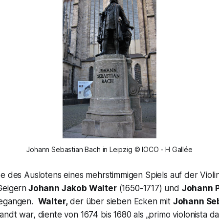
Johann Sebastian Bach in Leipzig © IOCO - H Gallée
e des Auslotens eines mehrstimmigen Spiels auf der Violi
Geigern
Johann Jakob Walter
(1650-1717) und
Johann P
gegangen.
Walter,
der über sieben Ecken mit
Johann Se
ndt war, diente von 1674 bis 1680 als „primo violonista d