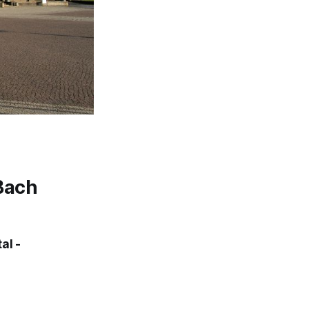
Bach
al -