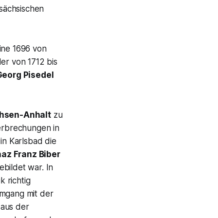
 sächsischen
ine 1696 von
er von 1712 bis
eorg Pisedel
chsen-Anhalt
zu
terbrechungen in
in Karlsbad die
naz Franz Biber
bildet war. In
 richtig
Umgang mit der
 aus der