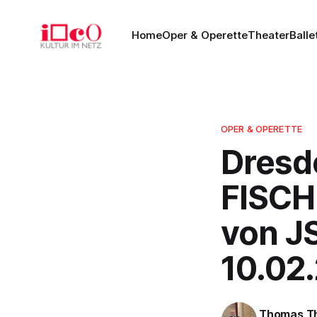
Home
Oper & Operette
Theater
Balle
OPER & OPERETTE
Dresd
FISCH
von JS
10.02
Thomas T