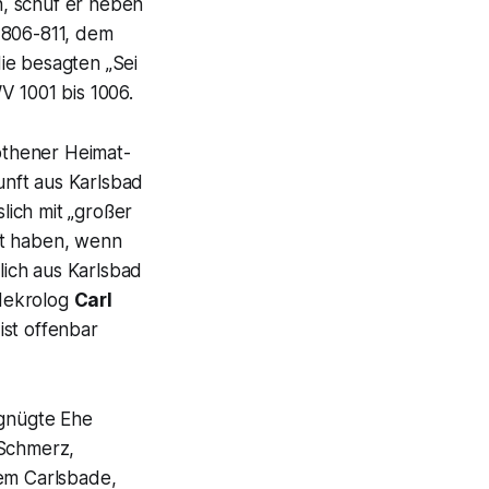
, schuf er neben
06-811, dem
die besagten
„Sei
V 1001 bis 1006.
thener Heimat-
nft aus Karlsbad
lich mit „
großer
ert haben, wenn
lich aus Karlsbad
 Nekrolog
Carl
ist offenbar
rgnügte Ehe
 Schmerz,
dem Carlsbade,