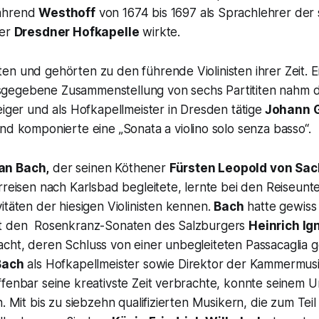
ährend
Westhoff
von 1674 bis 1697 als Sprachlehrer der
der
Dresdner Hofkapelle
wirkte.
n und gehörten zu den führende Violinisten ihrer Zeit. E
gegebene Zusammenstellung von sechs Partititen nahm d
eiger und als Hofkapellmeister in Dresden tätige
Johann G
und komponierte eine
„Sonata a violino solo senza basso“.
an Bach,
der seinen Köthener
Fürsten Leopold von Sa
rreisen nach Karlsbad begleitete, lernte bei den Reiseun
itäten der hiesigen Violinisten kennen.
Bach
hatte gewiss 
it den Rosenkranz-Sonaten des Salzburgers
Heinrich Ig
ht, deren Schluss von einer unbegleiteten Passacaglia ge
Bach
als Hofkapellmeister sowie Direktor der Kammermusik
ffenbar seine kreativste Zeit verbrachte, konnte seinem 
n. Mit bis zu siebzehn qualifizierten Musikern, die zum Teil