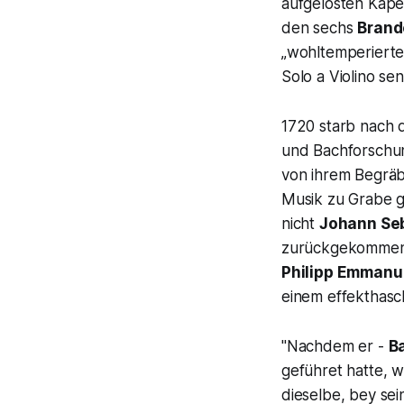
aufgelösten Kape
den sechs
Brand
„wohltemperierte
Solo a Violino s
1720 starb nach 
und Bachforschun
von ihrem Begräb
Musik zu Grabe 
nicht
Johann Seb
zurückgekommen, 
Philipp Emmanu
einem effekthas
"Nachdem er -
B
geführet hatte, 
dieselbe, bey se