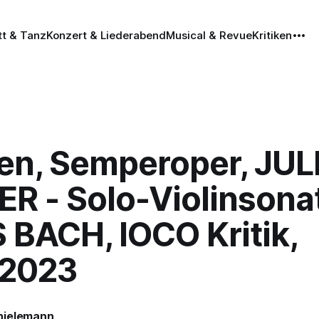
tt & Tanz
Konzert & Liederabend
Musical & Revue
Kritiken
en, Semperoper, JUL
ER - Solo-Violinsona
 BACH, IOCO Kritik,
.2023
hielemann