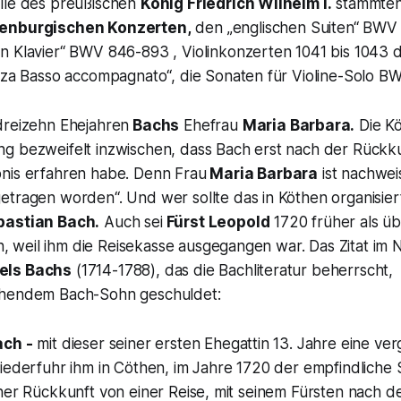
lle des preußischen
König Friedrich Wilhelm I.
stammten
enburgischen Konzerten,
den
„englischen Suiten“
BWV 8
n Klavier“
BWV 846-893 , Violinkonzerten 1041 bis 1043 
enza Basso accompagnato
“, die Sonaten für Violine-Solo BW
dreizehn Ehejahren
Bachs
Ehefrau
Maria Barbara.
Die Kö
g bezweifelt inzwischen, dass Bach erst nach der Rückku
nis erfahren habe. Denn Frau
Maria Barbara
ist nachweis
getragen worden
“. Und wer sollte das in Köthen organisi
astian Bach.
Auch sei
Fürst Leopold
1720 früher als üb
weil ihm die Reisekasse ausgegangen war. Das Zitat im
els Bachs
(1714-1788), das die Bachliteratur beherrscht, 
chendem Bach-Sohn geschuldet:
ach -
mit dieser seiner ersten Ehegattin 13. Jahre eine ve
wiederfuhr ihm in Cöthen, im Jahre 1720 der empfindliche
iner Rückkunft von einer Reise, mit seinem Fürsten nach 