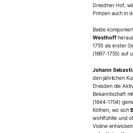
Dresdner Hof, w
Prinzen auch in 
Beide komponierte
Westhoff
heraus
1755 als erster G
(1687-1755) auf 
Johann Sebasti
den jährlichen Ku
Dresden die Aktiv
Bekanntschaft m
(1644-1704) gemac
Köthen, wo sich
wohlfühlte und o
Violine entwickel