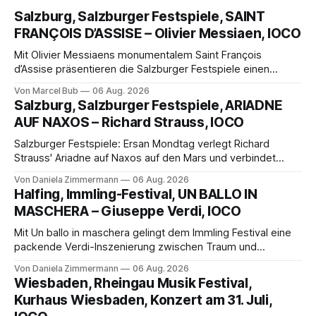
Salzburg, Salzburger Festspiele, SAINT
FRANÇOIS D’ASSISE – Olivier Messiaen, IOCO
Mit Olivier Messiaens monumentalem Saint François
d’Assise präsentieren die Salzburger Festspiele einen
außergewöhnlichen Opernabend. Romeo Castellucci gelingt
Von Marcel Bub
06 Aug. 2026
eine bildgewaltige Inszenierung, Maxime Pascal entfaltet
Salzburg, Salzburger Festspiele, ARIADNE
die komplexe Partitur eindrucksvoll, Philippe Sly berührt als
AUF NAXOS – Richard Strauss, IOCO
Franziskus.
Salzburger Festspiele: Ersan Mondtag verlegt Richard
Strauss' Ariadne auf Naxos auf den Mars und verbindet
Science-Fiction mit Opernklassik. Musikalisch überzeugt die
Von Daniela Zimmermann
06 Aug. 2026
Aufführung mit starken Solisten und den Wiener
Halfing, Immling-Festival, UN BALLO IN
Philharmonikern, szenisch bleibt der zweite Akt jedoch
MASCHERA – Giuseppe Verdi, IOCO
hinter den Erwartungen zurück.
Mit Un ballo in maschera gelingt dem Immling Festival eine
packende Verdi-Inszenierung zwischen Traum und
Wirklichkeit. Verena von Kerssenbrock verbindet
Von Daniela Zimmermann
06 Aug. 2026
psychologische Tiefe mit starken Bildern, getragen von
Wiesbaden, Rheingau Musik Festival,
einem spielfreudigen Ensemble und einer musikalisch
Kurhaus Wiesbaden, Konzert am 31. Juli,
überzeugenden Gesamtleistung.