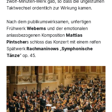
zwölf-Minuten-Werk gab, so dass die ungestümen
Taktwechsel ordentlich zur Wirkung kamen.
Nach dem publikumswirksamen, unfertigen
Frühwerk
Weberns
und der emotionalen
anlassbezogenen Komposition
Mattias
Pintscher
s schloss das Konzert mit einem reifen
Spätwerk
Rachmaninows
„
Symphonische
Tänze
“ op. 45.