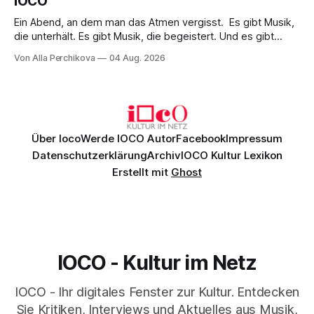
IOCO
Ein Abend, an dem man das Atmen vergisst. Es gibt Musik,
die unterhält. Es gibt Musik, die begeistert. Und es gibt
Musik, nach der man minutenlang kein Wort sagen kann.
Von Alla Perchikova
04 Aug. 2026
Genau so war der Abend im Kurhaus Wiesbaden, an dem
Johannes Brahms’ Erstes Klavierkonzert d-Moll op. 15 mit
Daniil
Über Ioco
Werde IOCO Autor
Facebook
Impressum
Datenschutzerklärung
Archiv
IOCO Kultur Lexikon
Erstellt mit
Ghost
IOCO - Kultur im Netz
IOCO - Ihr digitales Fenster zur Kultur. Entdecken
Sie Kritiken, Interviews und Aktuelles aus Musik,