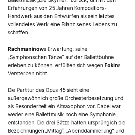
Ballettmusik
„Die Skythen
" zurück, um mit den
Erfahrungen von 25 Jahren Kompositions-
Handwerk aus den Entwürfen als sein letztes
vollendetes Werk eine Bilanz seines Lebens zu
schaffen.
Rachmaninow
s Erwartung, seine
„
Symphonischen Tänze
“ auf der Ballettbühne
erleben zu können, erfüllten sich wegen
Fokin
s
Versterben nicht.
Die Partitur des Opus 45 sieht eine
außergewöhnlich große Orchesterbesetzung und
als Besonderheit ein Altsaxophon vor. Dabei war
weder eine Ballettmusik noch eine Symphonie
entstanden. Die drei Sätze hatten ursprünglich die
Bezeichnungen
„Mittag“,
„Abenddämmerung
“ und