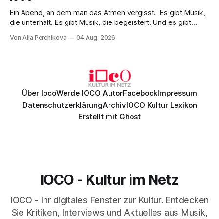
Ein Abend, an dem man das Atmen vergisst. Es gibt Musik,
die unterhält. Es gibt Musik, die begeistert. Und es gibt
Musik, nach der man minutenlang kein Wort sagen kann.
Von Alla Perchikova
04 Aug. 2026
Genau so war der Abend im Kurhaus Wiesbaden, an dem
Johannes Brahms’ Erstes Klavierkonzert d-Moll op. 15 mit
Daniil
Über Ioco
Werde IOCO Autor
Facebook
Impressum
Datenschutzerklärung
Archiv
IOCO Kultur Lexikon
Erstellt mit
Ghost
IOCO - Kultur im Netz
IOCO - Ihr digitales Fenster zur Kultur. Entdecken
Sie Kritiken, Interviews und Aktuelles aus Musik,