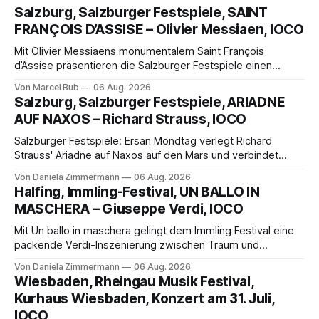
Salzburg, Salzburger Festspiele, SAINT
FRANÇOIS D’ASSISE – Olivier Messiaen, IOCO
Mit Olivier Messiaens monumentalem Saint François
d’Assise präsentieren die Salzburger Festspiele einen
außergewöhnlichen Opernabend. Romeo Castellucci gelingt
Von Marcel Bub
06 Aug. 2026
eine bildgewaltige Inszenierung, Maxime Pascal entfaltet
Salzburg, Salzburger Festspiele, ARIADNE
die komplexe Partitur eindrucksvoll, Philippe Sly berührt als
AUF NAXOS – Richard Strauss, IOCO
Franziskus.
Salzburger Festspiele: Ersan Mondtag verlegt Richard
Strauss' Ariadne auf Naxos auf den Mars und verbindet
Science-Fiction mit Opernklassik. Musikalisch überzeugt die
Von Daniela Zimmermann
06 Aug. 2026
Aufführung mit starken Solisten und den Wiener
Halfing, Immling-Festival, UN BALLO IN
Philharmonikern, szenisch bleibt der zweite Akt jedoch
MASCHERA – Giuseppe Verdi, IOCO
hinter den Erwartungen zurück.
Mit Un ballo in maschera gelingt dem Immling Festival eine
packende Verdi-Inszenierung zwischen Traum und
Wirklichkeit. Verena von Kerssenbrock verbindet
Von Daniela Zimmermann
06 Aug. 2026
psychologische Tiefe mit starken Bildern, getragen von
Wiesbaden, Rheingau Musik Festival,
einem spielfreudigen Ensemble und einer musikalisch
Kurhaus Wiesbaden, Konzert am 31. Juli,
überzeugenden Gesamtleistung.
IOCO