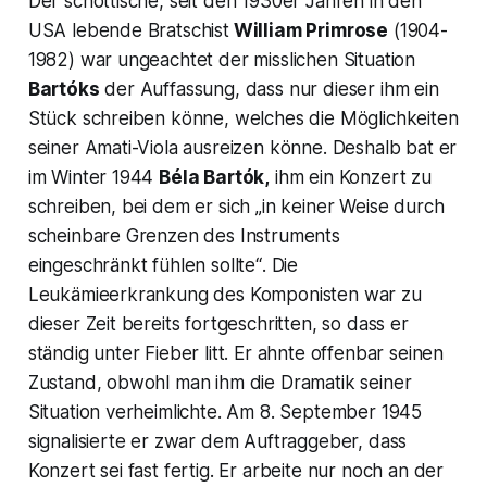
Der schottische, seit den 1930er Jahren in den
USA lebende Bratschist
William Primrose
(1904-
1982) war ungeachtet der misslichen Situation
Bartóks
der Auffassung, dass nur dieser ihm ein
Stück schreiben könne, welches die Möglichkeiten
seiner Amati-Viola ausreizen könne. Deshalb bat er
im Winter 1944
Béla Bartók,
ihm ein Konzert zu
schreiben, bei dem er sich
„in keiner Weise durch
scheinbare Grenzen des Instruments
eingeschränkt fühlen sollte“
. Die
Leukämieerkrankung des Komponisten war zu
dieser Zeit bereits fortgeschritten, so dass er
ständig unter Fieber litt. Er ahnte offenbar seinen
Zustand, obwohl man ihm die Dramatik seiner
Situation verheimlichte. Am 8. September 1945
signalisierte er zwar dem Auftraggeber, dass
Konzert sei fast fertig. Er arbeite nur noch an der