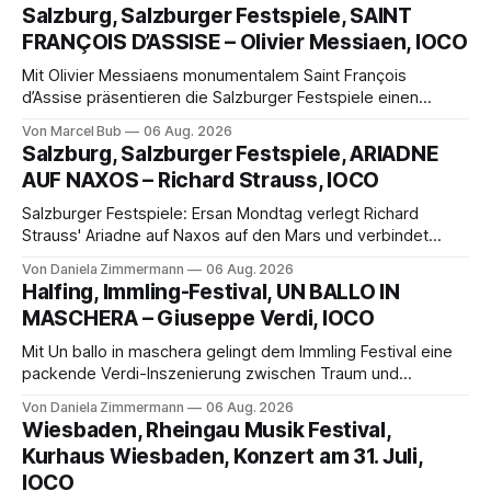
Salzburg, Salzburger Festspiele, SAINT
FRANÇOIS D’ASSISE – Olivier Messiaen, IOCO
Mit Olivier Messiaens monumentalem Saint François
d’Assise präsentieren die Salzburger Festspiele einen
außergewöhnlichen Opernabend. Romeo Castellucci gelingt
Von Marcel Bub
06 Aug. 2026
eine bildgewaltige Inszenierung, Maxime Pascal entfaltet
Salzburg, Salzburger Festspiele, ARIADNE
die komplexe Partitur eindrucksvoll, Philippe Sly berührt als
AUF NAXOS – Richard Strauss, IOCO
Franziskus.
Salzburger Festspiele: Ersan Mondtag verlegt Richard
Strauss' Ariadne auf Naxos auf den Mars und verbindet
Science-Fiction mit Opernklassik. Musikalisch überzeugt die
Von Daniela Zimmermann
06 Aug. 2026
Aufführung mit starken Solisten und den Wiener
Halfing, Immling-Festival, UN BALLO IN
Philharmonikern, szenisch bleibt der zweite Akt jedoch
MASCHERA – Giuseppe Verdi, IOCO
hinter den Erwartungen zurück.
Mit Un ballo in maschera gelingt dem Immling Festival eine
packende Verdi-Inszenierung zwischen Traum und
Wirklichkeit. Verena von Kerssenbrock verbindet
Von Daniela Zimmermann
06 Aug. 2026
psychologische Tiefe mit starken Bildern, getragen von
Wiesbaden, Rheingau Musik Festival,
einem spielfreudigen Ensemble und einer musikalisch
Kurhaus Wiesbaden, Konzert am 31. Juli,
überzeugenden Gesamtleistung.
IOCO