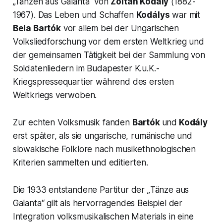
„Tänzen aus Galanta“
von
Zoltán Kodály
(1882-
1967). Das Leben und Schaffen
Kodálys
war mit
Bela Bartók
vor allem bei der Ungarischen
Volksliedforschung vor dem ersten Weltkrieg und
der gemeinsamen Tätigkeit bei der Sammlung von
Soldatenliedern im Budapester K.u.K.-
Kriegspressequartier während des ersten
Weltkriegs verwoben.
Zur echten Volksmusik fanden
Bartók
und
Kodály
erst später, als sie ungarische, rumänische und
slowakische Folklore nach musikethnologischen
Kriterien sammelten und editierten.
Die 1933 entstandene Partitur der „
Tänze aus
Galanta
“ gilt als hervorragendes Beispiel der
Integration volksmusikalischen Materials in eine