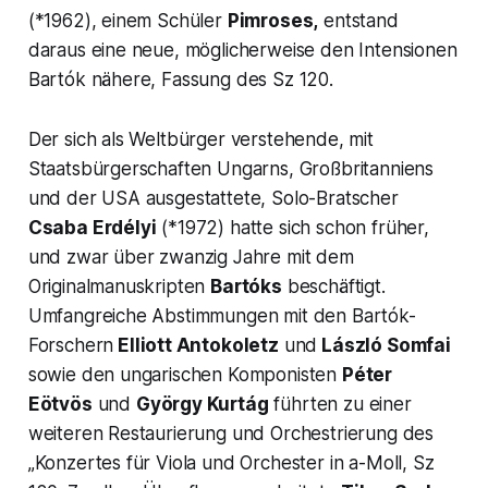
(*1962), einem Schüler
Pimroses,
entstand
daraus eine neue, möglicherweise den Intensionen
Bartók nähere, Fassung des Sz 120.
Der sich als Weltbürger verstehende, mit
Staatsbürgerschaften Ungarns, Großbritanniens
und der USA ausgestattete, Solo-Bratscher
Csaba Erdélyi
(*1972) hatte sich schon früher,
und zwar über zwanzig Jahre mit dem
Originalmanuskripten
Bartóks
beschäftigt.
Umfangreiche Abstimmungen mit den Bartók-
Forschern
Elliott Antokoletz
und
László Somfai
sowie den ungarischen Komponisten
Péter
Eötvös
und
György Kurtág
führten zu einer
weiteren Restaurierung und Orchestrierung des
„Konzertes für Viola und Orchester in a-Moll, Sz