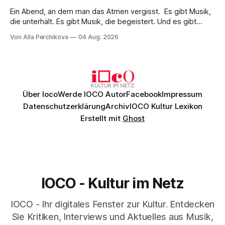
Ein Abend, an dem man das Atmen vergisst. Es gibt Musik,
die unterhält. Es gibt Musik, die begeistert. Und es gibt
Musik, nach der man minutenlang kein Wort sagen kann.
Von Alla Perchikova
04 Aug. 2026
Genau so war der Abend im Kurhaus Wiesbaden, an dem
Johannes Brahms’ Erstes Klavierkonzert d-Moll op. 15 mit
Daniil
Über Ioco
Werde IOCO Autor
Facebook
Impressum
Datenschutzerklärung
Archiv
IOCO Kultur Lexikon
Erstellt mit
Ghost
IOCO - Kultur im Netz
IOCO - Ihr digitales Fenster zur Kultur. Entdecken
Sie Kritiken, Interviews und Aktuelles aus Musik,