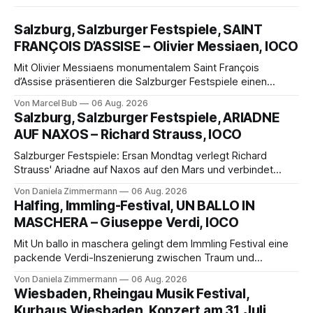
Salzburg, Salzburger Festspiele, SAINT
FRANÇOIS D’ASSISE – Olivier Messiaen, IOCO
Mit Olivier Messiaens monumentalem Saint François
d’Assise präsentieren die Salzburger Festspiele einen
außergewöhnlichen Opernabend. Romeo Castellucci gelingt
Von Marcel Bub
06 Aug. 2026
eine bildgewaltige Inszenierung, Maxime Pascal entfaltet
Salzburg, Salzburger Festspiele, ARIADNE
die komplexe Partitur eindrucksvoll, Philippe Sly berührt als
AUF NAXOS – Richard Strauss, IOCO
Franziskus.
Salzburger Festspiele: Ersan Mondtag verlegt Richard
Strauss' Ariadne auf Naxos auf den Mars und verbindet
Science-Fiction mit Opernklassik. Musikalisch überzeugt die
Von Daniela Zimmermann
06 Aug. 2026
Aufführung mit starken Solisten und den Wiener
Halfing, Immling-Festival, UN BALLO IN
Philharmonikern, szenisch bleibt der zweite Akt jedoch
MASCHERA – Giuseppe Verdi, IOCO
hinter den Erwartungen zurück.
Mit Un ballo in maschera gelingt dem Immling Festival eine
packende Verdi-Inszenierung zwischen Traum und
Wirklichkeit. Verena von Kerssenbrock verbindet
Von Daniela Zimmermann
06 Aug. 2026
psychologische Tiefe mit starken Bildern, getragen von
Wiesbaden, Rheingau Musik Festival,
einem spielfreudigen Ensemble und einer musikalisch
Kurhaus Wiesbaden, Konzert am 31. Juli,