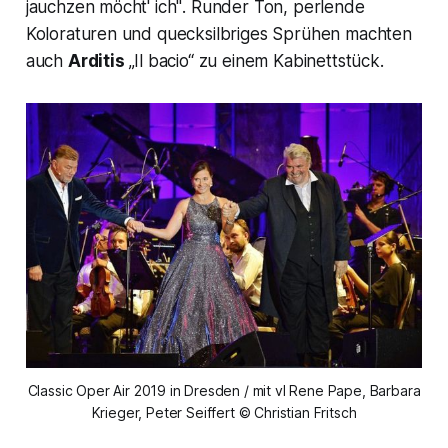
jauchzen möcht' ich"
. Runder Ton, perlende
Koloraturen und quecksilbriges Sprühen machten
auch
Arditis
„Il bacio“
zu einem Kabinettstück.
Classic Oper Air 2019 in Dresden / mit vl Rene Pape, Barbara
Krieger, Peter Seiffert © Christian Fritsch