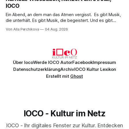
überzeugenden Gesamtleistung.
IOCO
Ein Abend, an dem man das Atmen vergisst. Es gibt Musik,
die unterhält. Es gibt Musik, die begeistert. Und es gibt
Musik, nach der man minutenlang kein Wort sagen kann.
Von Alla Perchikova
04 Aug. 2026
Genau so war der Abend im Kurhaus Wiesbaden, an dem
Johannes Brahms’ Erstes Klavierkonzert d-Moll op. 15 mit
Daniil
Über Ioco
Werde IOCO Autor
Facebook
Impressum
Datenschutzerklärung
Archiv
IOCO Kultur Lexikon
Erstellt mit
Ghost
IOCO - Kultur im Netz
IOCO - Ihr digitales Fenster zur Kultur. Entdecken