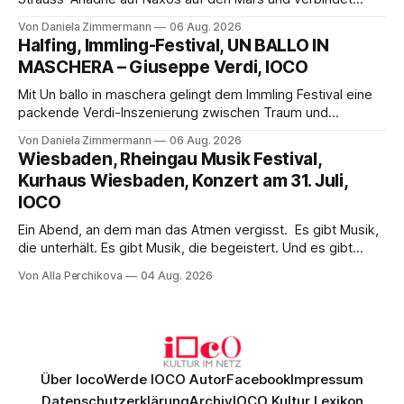
Science-Fiction mit Opernklassik. Musikalisch überzeugt die
Von Daniela Zimmermann
06 Aug. 2026
Aufführung mit starken Solisten und den Wiener
Halfing, Immling-Festival, UN BALLO IN
Philharmonikern, szenisch bleibt der zweite Akt jedoch
MASCHERA – Giuseppe Verdi, IOCO
hinter den Erwartungen zurück.
Mit Un ballo in maschera gelingt dem Immling Festival eine
packende Verdi-Inszenierung zwischen Traum und
Wirklichkeit. Verena von Kerssenbrock verbindet
Von Daniela Zimmermann
06 Aug. 2026
psychologische Tiefe mit starken Bildern, getragen von
Wiesbaden, Rheingau Musik Festival,
einem spielfreudigen Ensemble und einer musikalisch
Kurhaus Wiesbaden, Konzert am 31. Juli,
überzeugenden Gesamtleistung.
IOCO
Ein Abend, an dem man das Atmen vergisst. Es gibt Musik,
die unterhält. Es gibt Musik, die begeistert. Und es gibt
Musik, nach der man minutenlang kein Wort sagen kann.
Von Alla Perchikova
04 Aug. 2026
Genau so war der Abend im Kurhaus Wiesbaden, an dem
Johannes Brahms’ Erstes Klavierkonzert d-Moll op. 15 mit
Daniil
Über Ioco
Werde IOCO Autor
Facebook
Impressum
Datenschutzerklärung
Archiv
IOCO Kultur Lexikon