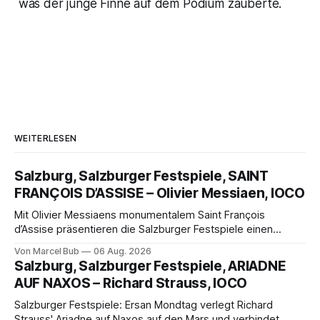
was der junge Finne auf dem Podium zauberte.
WEITERLESEN
Salzburg, Salzburger Festspiele, SAINT
FRANÇOIS D’ASSISE – Olivier Messiaen, IOCO
Mit Olivier Messiaens monumentalem Saint François
d’Assise präsentieren die Salzburger Festspiele einen
außergewöhnlichen Opernabend. Romeo Castellucci gelingt
Von Marcel Bub
06 Aug. 2026
eine bildgewaltige Inszenierung, Maxime Pascal entfaltet
Salzburg, Salzburger Festspiele, ARIADNE
die komplexe Partitur eindrucksvoll, Philippe Sly berührt als
AUF NAXOS – Richard Strauss, IOCO
Franziskus.
Salzburger Festspiele: Ersan Mondtag verlegt Richard
Strauss' Ariadne auf Naxos auf den Mars und verbindet