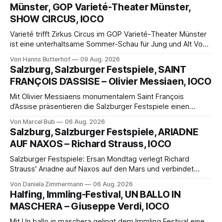
Münster, GOP Varieté-Theater Münster,
SHOW CIRCUS, IOCO
Varieté trifft Zirkus Circus im GOP Varieté-Theater Münster
ist eine unterhaltsame Sommer-Schau für Jung und Alt Von
Hanns Butterhof Wenn sich im GOP Varieté-Theater
Von Hanns Butterhof
09 Aug. 2026
Münster der Vorhang zur neuen Show Circus hebt, erkundet
Salzburg, Salzburger Festspiele, SAINT
wohl auch eine junge Frau, wie es ist, wenn der Zirkus ins
FRANÇOIS D’ASSISE – Olivier Messiaen, IOCO
Varieté kommt.
Mit Olivier Messiaens monumentalem Saint François
d’Assise präsentieren die Salzburger Festspiele einen
außergewöhnlichen Opernabend. Romeo Castellucci gelingt
Von Marcel Bub
06 Aug. 2026
eine bildgewaltige Inszenierung, Maxime Pascal entfaltet
Salzburg, Salzburger Festspiele, ARIADNE
die komplexe Partitur eindrucksvoll, Philippe Sly berührt als
AUF NAXOS – Richard Strauss, IOCO
Franziskus.
Salzburger Festspiele: Ersan Mondtag verlegt Richard
Strauss' Ariadne auf Naxos auf den Mars und verbindet
Science-Fiction mit Opernklassik. Musikalisch überzeugt die
Von Daniela Zimmermann
06 Aug. 2026
Aufführung mit starken Solisten und den Wiener
Halfing, Immling-Festival, UN BALLO IN
Philharmonikern, szenisch bleibt der zweite Akt jedoch
MASCHERA – Giuseppe Verdi, IOCO
hinter den Erwartungen zurück.
Mit Un ballo in maschera gelingt dem Immling Festival eine