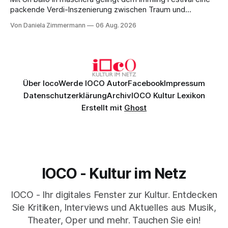
packende Verdi-Inszenierung zwischen Traum und
Wirklichkeit. Verena von Kerssenbrock verbindet
Von Daniela Zimmermann
06 Aug. 2026
psychologische Tiefe mit starken Bildern, getragen von
einem spielfreudigen Ensemble und einer musikalisch
überzeugenden Gesamtleistung.
Über Ioco
Werde IOCO Autor
Facebook
Impressum
Datenschutzerklärung
Archiv
IOCO Kultur Lexikon
Erstellt mit
Ghost
IOCO - Kultur im Netz
IOCO - Ihr digitales Fenster zur Kultur. Entdecken
Sie Kritiken, Interviews und Aktuelles aus Musik,
Theater, Oper und mehr. Tauchen Sie ein!