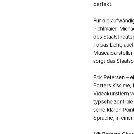
perfekt.
Für die aufwändi
Pichlmaier, Mich
des Staatstheater
Tobias Licht, au
Musicaldarstelle
sorgt das Staats
Erik Petersen – e
Porters Kiss me,
Videokünstlern v
typische zentral
seine klaren Poin
Sprache, in eine