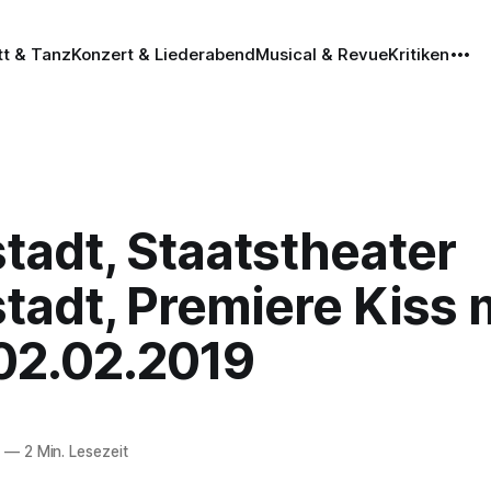
tt & Tanz
Konzert & Liederabend
Musical & Revue
Kritiken
tadt, Staatstheater
tadt, Premiere Kiss 
 02.02.2019
9
—
2 Min. Lesezeit