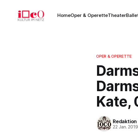
Home
Oper & Operette
Theater
Balle
OPER & OPERETTE
Darms
Darms
Kate,
Redaktion
22 Jan. 201