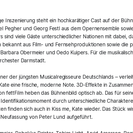
ge Inszenierung steht ein hochkarätiger Cast auf der Büh
ael Pegher und Georg Festl aus dem Opernensemble sowie
s sind viele Gäste unterschiedlicher Nationen mit dabei, d
ch bekannt aus Film- und Fernsehproduktionen sowie die 
r Barbara Obermeier und Oedo Kuipers. Für die musikalisc
orchester Darmstadt.
iner der jüngsten Musicalregisseure Deutschlands – verlei
 Kate eine frische, moderne Note. 3D-Effekte in Zusammen
on fettFilm heben das Bühnenbild optisch ab. Das für sei
e Identifikationsmoment durch unterschiedliche Charakter
ten finden sich auch in Kiss me, Kate wieder. Das Stück wi
r Neufassung von Peter Lund aufgeführt.