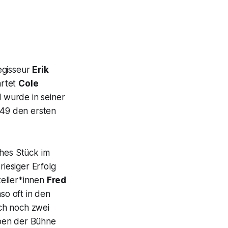
egisseur
Erik
artet
Cole
 wurde in seiner
949 den ersten
ches Stück im
iesiger Erfolg
teller*innen
Fred
so oft in den
ch noch zwei
eben der Bühne