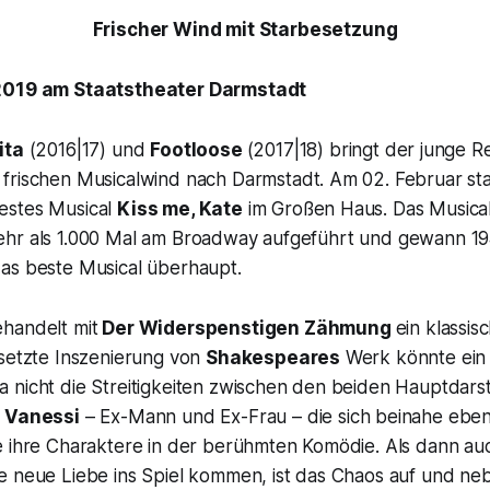
Frischer Wind mit Starbesetzung
2019 am Staatstheater Darmstadt
ita
(2016|17) und
Footloose
(2017|18) bringt der junge R
frischen Musicalwind nach Darmstadt. Am 02. Februar st
stes Musical
Kiss me, Kate
im Großen Haus. Das Musical
hr als 1.000 Mal am Broadway aufgeführt und gewann 1
as beste Musical überhaupt.
handelt mit
Der Widerspenstigen Zähmung
ein klassis
esetzte Inszenierung von
Shakespeares
Werk könnte ein r
 nicht die Streitigkeiten zwischen den beiden Hauptdars
li Vanessi
– Ex-Mann und Ex-Frau – die sich beinahe eben
e ihre Charaktere in der berühmten Komödie. Als dann au
e neue Liebe ins Spiel kommen, ist das Chaos auf und n