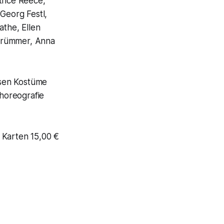
trice Reece,
 Georg Festl,
the, Ellen
 Brümmer, Anna
rsen Kostüme
horeografie
Karten 15,00 €