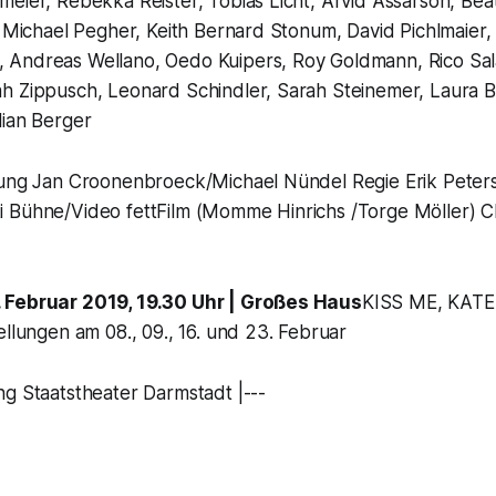
eier, Rebekka Reister, Tobias Licht, Arvid Assarson, Bea
, Michael Pegher, Keith Bernard Stonum, David Pichlmaier,
Andreas Wellano, Oedo Kuipers, Roy Goldmann, Rico Sala
h Zippusch, Leonard Schindler, Sarah Steinemer, Laura
lian Berger
tung Jan Croonenbroeck/Michael Nündel Regie Erik Pete
 Bühne/Video fettFilm (Momme Hinrichs /Torge Möller) C
 Februar 2019, 19.30 Uhr | Großes Haus
KISS ME, KATE 
ellungen am 08., 09., 16. und 23. Februar
ng Staatstheater Darmstadt |---