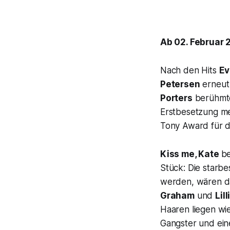
Ab 02. Februar 
Nach den Hits
Ev
Petersen
erneut 
Porters
berühmte
Erstbesetzung me
Tony Award für d
Kiss me, Kate
be
Stück: Die starb
werden, wären da
Graham
und
Lil
Haaren liegen wi
Gangster und ein