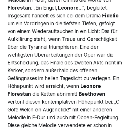
Melodie in F-Dur, deren Umriss die Worte von
Florestan
:
„Ein Engel
, Leonore
…“,
begleitet.
Insgesamt handelt es sich bei dem Drama
Fidelio
um ein Vordringen in die tiefsten Tiefen, gefolgt
von einem Wiederauftauchen in ein Licht: Das für
Aufklärung steht, wenn Treue und Gerechtigkeit
über die Tyrannei triumphieren. Eine der
wichtigsten Überarbeitungen der Oper war die
Entscheidung, das Finale des zweiten Akts nicht im
Kerker, sondern außerhalb des offenen
Gefängnisses im hellen Tageslicht zu verlegen. Ein
Höhepunkt wird erreicht, wenn
Leonore
Florestan
die Ketten abnimmt!
Beethoven
vertont diesen kontemplativen Höhepunkt bei:
„O
Gott! Welch ein Augenblick!“
mit einer anderen
Melodie in F-Dur und auch mit Oboen-Begleitung.
Diese gleiche Melodie verwendete er schon in