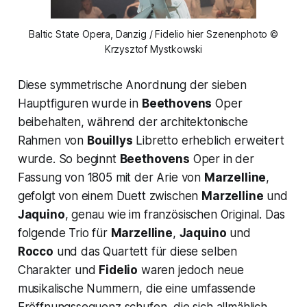
Baltic State Opera, Danzig / Fidelio hier Szenenphoto ©
Krzysztof Mystkowski
Diese symmetrische Anordnung der sieben
Hauptfiguren wurde in
Beethovens
Oper
beibehalten, während der architektonische
Rahmen von
Bouillys
Libretto erheblich erweitert
wurde. So beginnt
Beethovens
Oper in der
Fassung von 1805 mit der Arie von
Marzelline
,
gefolgt von einem Duett zwischen
Marzelline
und
Jaquino
, genau wie im französischen Original. Das
folgende Trio für
Marzelline
,
Jaquino
und
Rocco
und das Quartett für diese selben
Charakter und
Fidelio
waren jedoch neue
musikalische Nummern, die eine umfassende
Eröffnungssequenz schufen, die sich allmählich