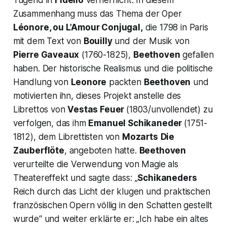
Zusammenhang muss das Thema der Oper
Léonore, ou L’Amour Conjugal,
die 1798 in Paris
mit dem Text von
Bouilly
und der Musik von
Pierre Gaveaux
(1760-1825),
Beethoven
gefallen
haben. Der historische Realismus und die politische
Handlung von
Leonore
packten
Beethoven
und
motivierten ihn, dieses Projekt anstelle des
Librettos von
Vestas Feuer
(1803/unvollendet) zu
verfolgen, das ihm
Emanuel Schikaneder
(1751-
1812), dem Librettisten von
Mozarts
Die
Zauberflöte
,
angeboten hatte.
Beethoven
verurteilte die Verwendung von Magie als
Theatereffekt und sagte dass:
„
Schikaneders
Reich durch das Licht der klugen und praktischen
französischen Opern völlig in den Schatten gestellt
wurde“
und weiter erklärte er:
„Ich habe ein altes