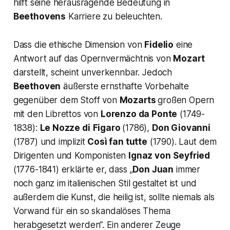
hilft seine herausragende Bedeutung in
Beethovens
Karriere zu beleuchten.
Dass die ethische Dimension von
Fidelio
eine
Antwort auf das Opernvermächtnis von
Mozart
darstellt, scheint unverkennbar. Jedoch
Beethoven
äußerste ernsthafte Vorbehalte
gegenüber dem Stoff von
Mozarts
großen Opern
mit den Librettos von
Lorenzo da Ponte
(1749-
1838):
Le Nozze di
Figaro
(1786),
Don Giovanni
(1787) und implizit
Così fan tutte
(1790). Laut dem
Dirigenten und Komponisten
Ignaz von
Seyfried
(1776-1841) erklärte er, dass
„
Don Juan
immer
noch ganz im italienischen Stil gestaltet ist und
außerdem die Kunst, die heilig ist, sollte niemals als
Vorwand für ein so skandalöses Thema
herabgesetzt werden“.
Ein anderer Zeuge