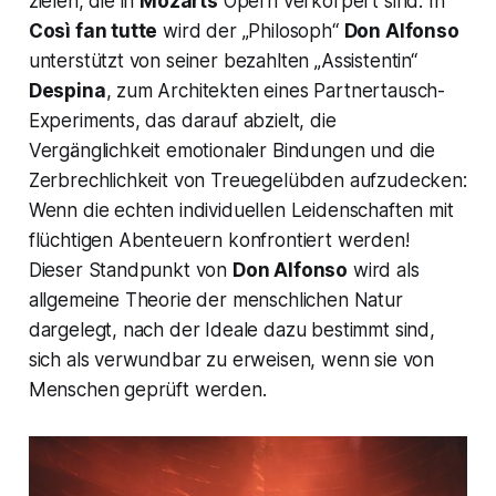
zielen, die in
Mozarts
Opern verkörpert sind. In
Così fan tutte
wird der
„
Philosoph
“
Don Alfonso
unterstützt von seiner bezahlten „Assistentin“
Despina
, zum Architekten eines Partnertausch-
Experiments, das darauf abzielt, die
Vergänglichkeit emotionaler Bindungen und die
Zerbrechlichkeit von Treuegelübden aufzudecken:
Wenn die echten individuellen Leidenschaften mit
flüchtigen Abenteuern konfrontiert werden!
Dieser Standpunkt von
Don Alfonso
wird als
allgemeine Theorie der menschlichen Natur
dargelegt, nach der Ideale dazu bestimmt sind,
sich als verwundbar zu erweisen, wenn sie von
Menschen geprüft werden.