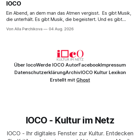
IOCO
Ein Abend, an dem man das Atmen vergisst. Es gibt Musik,
die unterhält. Es gibt Musik, die begeistert. Und es gibt
Musik, nach der man minutenlang kein Wort sagen kann.
Von Alla Perchikova
04 Aug. 2026
Genau so war der Abend im Kurhaus Wiesbaden, an dem
Johannes Brahms’ Erstes Klavierkonzert d-Moll op. 15 mit
Daniil
Über Ioco
Werde IOCO Autor
Facebook
Impressum
Datenschutzerklärung
Archiv
IOCO Kultur Lexikon
Erstellt mit
Ghost
IOCO - Kultur im Netz
IOCO - Ihr digitales Fenster zur Kultur. Entdecken