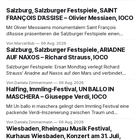
Salzburg, Salzburger Festspiele, SAINT
FRANÇOIS D’ASSISE – Olivier Messiaen, IOCO
Mit Olivier Messiaens monumentalem Saint François
d’Assise präsentieren die Salzburger Festspiele einen
außergewöhnlichen Opernabend. Romeo Castellucci gelingt
Von Marcel Bub
06 Aug. 2026
eine bildgewaltige Inszenierung, Maxime Pascal entfaltet
Salzburg, Salzburger Festspiele, ARIADNE
die komplexe Partitur eindrucksvoll, Philippe Sly berührt als
AUF NAXOS – Richard Strauss, IOCO
Franziskus.
Salzburger Festspiele: Ersan Mondtag verlegt Richard
Strauss' Ariadne auf Naxos auf den Mars und verbindet
Science-Fiction mit Opernklassik. Musikalisch überzeugt die
Von Daniela Zimmermann
06 Aug. 2026
Aufführung mit starken Solisten und den Wiener
Halfing, Immling-Festival, UN BALLO IN
Philharmonikern, szenisch bleibt der zweite Akt jedoch
MASCHERA – Giuseppe Verdi, IOCO
hinter den Erwartungen zurück.
Mit Un ballo in maschera gelingt dem Immling Festival eine
packende Verdi-Inszenierung zwischen Traum und
Wirklichkeit. Verena von Kerssenbrock verbindet
Von Daniela Zimmermann
06 Aug. 2026
psychologische Tiefe mit starken Bildern, getragen von
Wiesbaden, Rheingau Musik Festival,
einem spielfreudigen Ensemble und einer musikalisch
Kurhaus Wiesbaden, Konzert am 31. Juli,
überzeugenden Gesamtleistung.