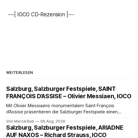
---| IOCO CD-Rezension |---
WEITERLESEN
Salzburg, Salzburger Festspiele, SAINT
FRANÇOIS D’ASSISE – Olivier Messiaen, IOCO
Mit Olivier Messiaens monumentalem Saint François
d’Assise präsentieren die Salzburger Festspiele einen
außergewöhnlichen Opernabend. Romeo Castellucci gelingt
Von Marcel Bub
06 Aug. 2026
eine bildgewaltige Inszenierung, Maxime Pascal entfaltet
Salzburg, Salzburger Festspiele, ARIADNE
die komplexe Partitur eindrucksvoll, Philippe Sly berührt als
AUF NAXOS – Richard Strauss, IOCO
Franziskus.