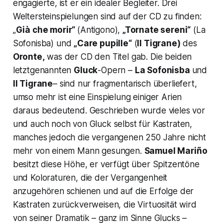
engagierte, ist er ein idealer Begleiter. Drei
Weltersteinspielungen sind auf der CD zu finden:
„
Già che morir“
(
Antigono
),
„Tornate sereni“
(
La
Sofonisba
) und
„Care pupille“
(
Il Tigrane
)
des
Oronte,
was der CD den Titel gab. Die beiden
letztgenannten
Gluck
-Opern –
La Sofonisba
und
Il Tigrane
– sind nur fragmentarisch überliefert,
umso mehr ist eine Einspielung einiger Arien
daraus bedeutend. Geschrieben wurde vieles vor
und auch noch von Gluck selbst für Kastraten,
manches jedoch die vergangenen 250 Jahre nicht
mehr von einem Mann gesungen.
Samuel Mariño
besitzt diese Höhe, er verfügt über Spitzentöne
und Koloraturen, die der Vergangenheit
anzugehören schienen und auf die Erfolge der
Kastraten zurückverweisen, die Virtuosität wird
von seiner Dramatik – ganz im Sinne Glucks –