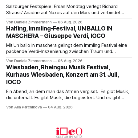
Salzburger Festspiele: Ersan Mondtag verlegt Richard
Strauss' Ariadne auf Naxos auf den Mars und verbindet
Science-Fiction mit Opernklassik. Musikalisch überzeugt die
Von Daniela Zimmermann
06 Aug. 2026
Aufführung mit starken Solisten und den Wiener
Halfing, Immling-Festival, UN BALLO IN
Philharmonikern, szenisch bleibt der zweite Akt jedoch
MASCHERA – Giuseppe Verdi, IOCO
hinter den Erwartungen zurück.
Mit Un ballo in maschera gelingt dem Immling Festival eine
packende Verdi-Inszenierung zwischen Traum und
Wirklichkeit. Verena von Kerssenbrock verbindet
Von Daniela Zimmermann
06 Aug. 2026
psychologische Tiefe mit starken Bildern, getragen von
Wiesbaden, Rheingau Musik Festival,
einem spielfreudigen Ensemble und einer musikalisch
Kurhaus Wiesbaden, Konzert am 31. Juli,
überzeugenden Gesamtleistung.
IOCO
Ein Abend, an dem man das Atmen vergisst. Es gibt Musik,
die unterhält. Es gibt Musik, die begeistert. Und es gibt
Musik, nach der man minutenlang kein Wort sagen kann.
Von Alla Perchikova
04 Aug. 2026
Genau so war der Abend im Kurhaus Wiesbaden, an dem
Johannes Brahms’ Erstes Klavierkonzert d-Moll op. 15 mit
Daniil