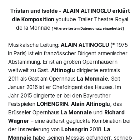
Tristan und Isolde - ALAIN ALTINOGLU erklärt
die Komposition
youtube Trailer Theatre Royal
de la Monnaie
[ Mit erweitertem Datenschutz eingebettet ]
Musikalische Leitung:
ALAIN ALTINOGLU
(* 1975
in Paris) ist ein französischer Dirigent armenischer
Abstammung. Er ist an großen Opernhäusern
weltweit zu Gast.
Altinoglu
dirigierte erstmals
2011 als Gast am Opernhaus
La Monnaie.
Seit
Januar 2016 ist er Chefdirigent des Hauses. Im
Jahr 2015 dirigierte er bei den Bayreuther
Festspielen
LOHENGRIN
.
Alain Altinoglu,
das
Brüsseler Opernhaus
La Monnaie
und
Richard
Wagner
– eine äußerst geglückte Kombination bei
der Inszenierung von
Lohengrin
2018.
La
Monnaie
habe
„seinen Messias gefunden“,
schrieb