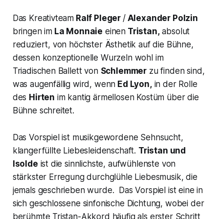
Das Kreativteam
Ralf Pleger
/
Alexander Polzin
bringen im
La Monnaie
einen
Tristan,
absolut
reduziert, von höchster Ästhetik auf die Bühne,
dessen konzeptionelle Wurzeln wohl im
Triadischen Ballett von
Schlemmer
zu finden sind,
was augenfällig wird, wenn
Ed Lyon,
in der Rolle
des
Hirten
im kantig ärmellosen Kostüm über die
Bühne schreitet.
Das Vorspiel ist musikgewordene Sehnsucht,
klangerfüllte Liebesleidenschaft.
Tristan und
Isolde
ist die sinnlichste, aufwühlenste von
stärkster Erregung durchglühle Liebesmusik, die
jemals geschrieben wurde. Das Vorspiel ist eine in
sich geschlossene sinfonische Dichtung, wobei der
berühmte
Tristan-Akkord
häufig als erster Schritt