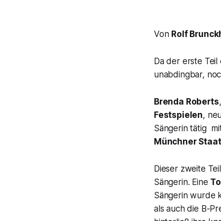
Von
Rolf Brunck
Da der erste Teil
unabdingbar, noc
Brenda Roberts
Festspielen
, ne
Sängerin tätig m
Münchner Staa
Dieser zweite Teil
Sängerin. Eine
To
Sängerin wurde 
als auch die B-Pr