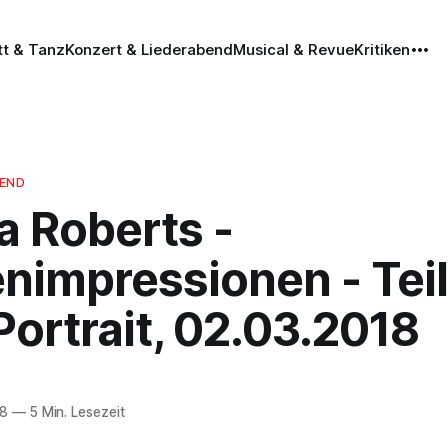
tt & Tanz
Konzert & Liederabend
Musical & Revue
Kritiken
BEND
a Roberts -
impressionen - Teil
ortrait, 02.03.2018
18
—
5 Min. Lesezeit