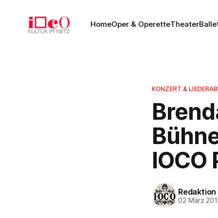
Home
Oper & Operette
Theater
Balle
KONZERT & LIEDERA
Brend
Bühnen
IOCO P
Redaktion
02 März 20