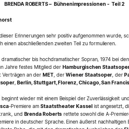
BRENDA ROBERTS – Bühnenimpressionen - Teil 2
horst
 dieser Erinnerungen sehr positiv aufgenommen wurde, sch
h einen abschließenden zweiten Teil zu formulieren.
, dramatischer bis hochdramatischer Sopran, 1974 bei de
un Jahre festes Mitglied der
Hamburgischen Staatsope
it Verträgen an der
MET
, der
Wiener Staatsoper
, der
P
tsoper
,
Berlin, Stuttgart, Florenz, Chicago, San Franci
 beginnt wieder mit einem Beispiel der Zuverlässigkeit und 
sca
-
Premiere am
Staatstheater Kassel
ist angesetzt, 
krank, und
Brenda Roberts
rettete sowohl die A-Premiere 
emiere in deutscher Sprache. Einen äußerst nachhaltigen 