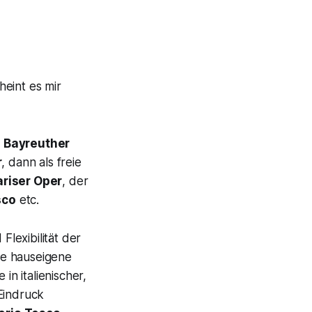
eint es mir
n
Bayreuther
r
, dann als freie
ariser Oper
, der
sco
etc.
Flexibilität der
die hauseigene
in italienischer,
Eindruck