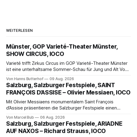
WEITERLESEN
Münster, GOP Varieté-Theater Münster,
SHOW CIRCUS, IOCO
Varieté trifft Zirkus Circus im GOP Varieté-Theater Münster
ist eine unterhaltsame Sommer-Schau für Jung und Alt Von
Hanns Butterhof Wenn sich im GOP Varieté-Theater
Von Hanns Butterhof
09 Aug. 2026
Münster der Vorhang zur neuen Show Circus hebt, erkundet
Salzburg, Salzburger Festspiele, SAINT
wohl auch eine junge Frau, wie es ist, wenn der Zirkus ins
FRANÇOIS D’ASSISE – Olivier Messiaen, IOCO
Varieté kommt.
Mit Olivier Messiaens monumentalem Saint François
d’Assise präsentieren die Salzburger Festspiele einen
außergewöhnlichen Opernabend. Romeo Castellucci gelingt
Von Marcel Bub
06 Aug. 2026
eine bildgewaltige Inszenierung, Maxime Pascal entfaltet
Salzburg, Salzburger Festspiele, ARIADNE
die komplexe Partitur eindrucksvoll, Philippe Sly berührt als
AUF NAXOS – Richard Strauss, IOCO
Franziskus.