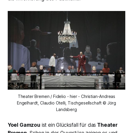
Theater Bremen / Fidelio - hier - Christian-Andreas
Engelhardt, Claudio Otelli, Tischgesellschaft © Jörg
Landsberg
Yoel Gamzou
ist ein Glücksfall für das
Theater
Bremen
. Schon in der Ouvertüre zeigen er und