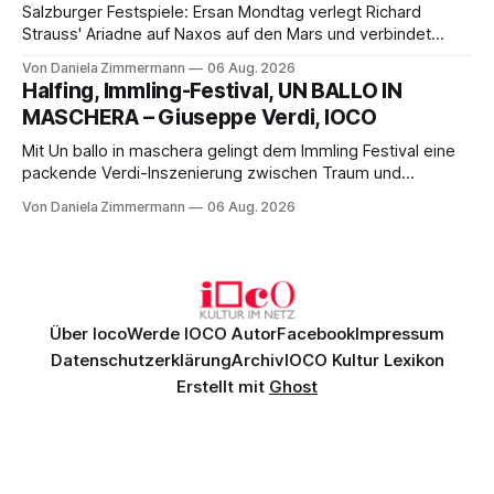
Salzburger Festspiele: Ersan Mondtag verlegt Richard
Strauss' Ariadne auf Naxos auf den Mars und verbindet
Science-Fiction mit Opernklassik. Musikalisch überzeugt die
Von Daniela Zimmermann
06 Aug. 2026
Aufführung mit starken Solisten und den Wiener
Halfing, Immling-Festival, UN BALLO IN
Philharmonikern, szenisch bleibt der zweite Akt jedoch
MASCHERA – Giuseppe Verdi, IOCO
hinter den Erwartungen zurück.
Mit Un ballo in maschera gelingt dem Immling Festival eine
packende Verdi-Inszenierung zwischen Traum und
Wirklichkeit. Verena von Kerssenbrock verbindet
Von Daniela Zimmermann
06 Aug. 2026
psychologische Tiefe mit starken Bildern, getragen von
einem spielfreudigen Ensemble und einer musikalisch
überzeugenden Gesamtleistung.
Über Ioco
Werde IOCO Autor
Facebook
Impressum
Datenschutzerklärung
Archiv
IOCO Kultur Lexikon
Erstellt mit
Ghost