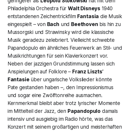
geringerer als
Leopold Stokowski
hat mit dem
Philadelphia Orchestra für
Walt Disneys
1940
entstandenen Zeichentrickfilm
Fantasia
die Musik
eingespielt – von
Bach
und
Beethoven
bis hin zu
Mussorgski und Strawinsky wird die klassische
Musik geradezu zelebriert. Vielleicht schwebte
Papandopulo ein ähnliches Feuerwerk an Stil- und
Musikrichtungen für sein Klavierkonzert vor.
Neben der jazzigen Grundstimmung lassen sich
Anspielungen auf Folklore –
Franz Liszts’
Fantasie
über ungarische Volkslieder
könnte
Pate gestanden haben –, den Impressionismus
und sogar eine Zwölftonreihe ausmachen.
Kernmerkmal bleibt aber trotz lyrischer Momente
im Mittelteil der Jazz, den
Papandopulo
damals
intensiv und ausgiebig im Radio hörte, was das
Konzert mit seinem großartigen und meisterhaften