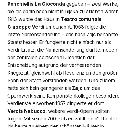
Ponchiellis
La Gioconda
gegeben – zwei Werke,
die bis dahin noch nicht in Rijeka zu erleben waren.
1913 wurde das Haus in
Teatro comunale
Giuseppe Verdi
umbenannt. 1953 folgte die
letzte Namensänderung – das nach Zajc benannte
Staatstheater. Er fungierte nicht einfach nur als
Verdi-Ersatz, die Namensänderung durfte, neben
der zentralen politischen Dimension der
Entscheidung aufgrund der verheerenden
Kriegszeit, gleichwohl als Reverenz an den großen
Sohn der Stadt verstanden werden. Und zudem
hatte sich kein geringerer als
Zajc
um das
Opernwerk seine Komponistenkollegen besondere
Verdienste erworben.1857 dirigierte er dort
Verdis
Nabucco
,
weitere Verdi-Opern sollten
folgen. Mit seinen 700 Plätzen zählt „sein“ Theater
bis heute zu einem der schönsten Häuser in