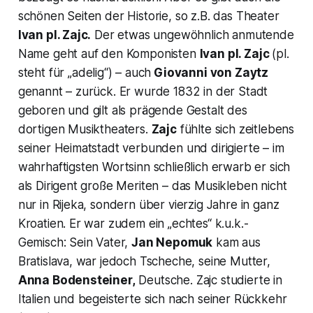
schönen Seiten der Historie, so z.B. das Theater
Ivan pl. Zajc.
Der etwas ungewöhnlich anmutende
Name geht auf den Komponisten
Ivan pl. Zajc
(pl.
steht für „
adelig“
) – auch
Giovanni von Zaytz
genannt – zurück. Er wurde 1832 in der Stadt
geboren und gilt als prägende Gestalt des
dortigen Musiktheaters.
Zajc
fühlte sich zeitlebens
seiner Heimatstadt verbunden und dirigierte – im
wahrhaftigsten Wortsinn schließlich erwarb er sich
als Dirigent große Meriten – das Musikleben nicht
nur in Rijeka, sondern über vierzig Jahre in ganz
Kroatien. Er war zudem ein „echtes“ k.u.k.-
Gemisch: Sein Vater,
Jan Nepomuk
kam aus
Bratislava, war jedoch Tscheche, seine Mutter,
Anna Bodensteiner,
Deutsche. Zajc studierte in
Italien und begeisterte sich nach seiner Rückkehr