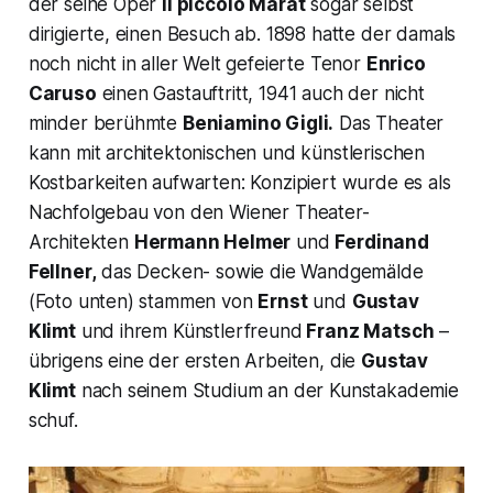
der seine Oper
Il piccolo Marat
sogar selbst
dirigierte, einen Besuch ab. 1898 hatte der damals
noch nicht in aller Welt gefeierte Tenor
Enrico
Caruso
einen Gastauftritt, 1941 auch der nicht
minder berühmte
Beniamino Gigli.
Das Theater
kann mit architektonischen und künstlerischen
Kostbarkeiten aufwarten: Konzipiert wurde es als
Nachfolgebau von den Wiener Theater-
Architekten
Hermann Helmer
und
Ferdinand
Fellner,
das Decken- sowie die Wandgemälde
(Foto unten) stammen von
Ernst
und
Gustav
Klimt
und ihrem Künstlerfreund
Franz Matsch
–
übrigens eine der ersten Arbeiten, die
Gustav
Klimt
nach seinem Studium an der Kunstakademie
schuf.