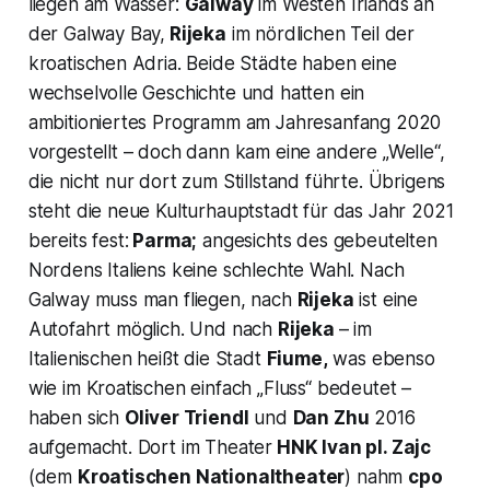
liegen am Wasser:
Galway
im Westen Irlands an
der Galway Bay,
Rijeka
im nördlichen Teil der
kroatischen Adria. Beide Städte haben eine
wechselvolle Geschichte und hatten ein
ambitioniertes Programm am Jahresanfang 2020
vorgestellt – doch dann kam eine andere „Welle“,
die nicht nur dort zum Stillstand führte. Übrigens
steht die neue Kulturhauptstadt für das Jahr 2021
bereits fest:
Parma;
angesichts des gebeutelten
Nordens Italiens keine schlechte Wahl. Nach
Galway muss man fliegen, nach
Rijeka
ist eine
Autofahrt möglich. Und nach
Rijeka
– im
Italienischen heißt die Stadt
Fiume,
was ebenso
wie im Kroatischen einfach „Fluss“ bedeutet –
haben sich
Oliver Triendl
und
Dan Zhu
2016
aufgemacht. Dort im Theater
HNK Ivan pl. Zajc
(dem
Kroatischen Nationaltheater
) nahm
cpo