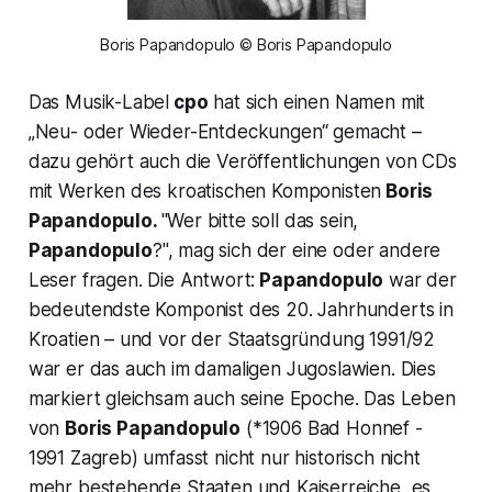
Boris Papandopulo © Boris Papandopulo
Das Musik-Label
cpo
hat sich einen Namen mit
„Neu- oder Wieder-Entdeckungen“ gemacht –
dazu gehört auch die Veröffentlichungen von CDs
mit Werken des kroatischen Komponisten
Boris
Papandopulo.
"Wer bitte soll das sein,
Papandopulo
?
", mag sich der eine oder andere
Leser fragen. Die Antwort:
Papandopulo
war der
bedeutendste Komponist des 20. Jahrhunderts in
Kroatien – und vor der Staatsgründung 1991/92
war er das auch im damaligen Jugoslawien. Dies
markiert gleichsam auch seine Epoche. Das Leben
von
Boris Papandopulo
(*1906 Bad Honnef -
1991 Zagreb) umfasst nicht nur historisch nicht
mehr bestehende Staaten und Kaiserreiche, es