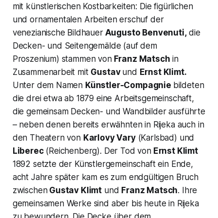
mit künstlerischen Kostbarkeiten: Die figürlichen
und ornamentalen Arbeiten erschuf der
venezianische Bildhauer
Augusto Benvenuti,
die
Decken- und Seitengemälde (auf dem
Proszenium) stammen von
Franz Matsch
in
Zusammenarbeit mit
Gustav
und
Ernst Klimt.
Unter dem Namen
Künstler-Compagnie
bildeten
die drei etwa ab 1879 eine Arbeitsgemeinschaft,
die gemeinsam Decken- und Wandbilder ausführte
– neben denen bereits erwähnten in Rijeka auch in
den Theatern von
Karlovy Vary
(Karlsbad) und
Liberec
(Reichenberg). Der Tod von
Ernst Klimt
1892 setzte der Künstlergemeinschaft ein Ende,
acht Jahre später kam es zum endgültigen Bruch
zwischen
Gustav Klimt
und
Franz Matsch
. Ihre
gemeinsamen Werke sind aber bis heute in Rijeka
zu bewundern. Die Decke über dem