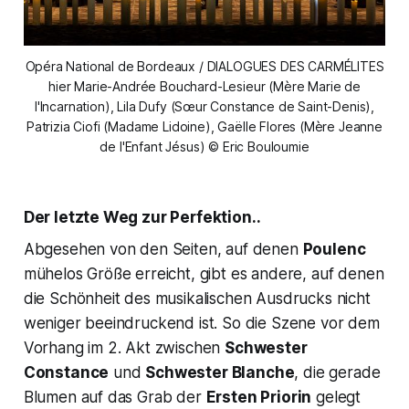
Opéra National de Bordeaux / DIALOGUES DES CARMÉLITES
hier Marie-Andrée Bouchard-Lesieur (Mère Marie de
l'Incarnation), Lila Dufy (Sœur Constance de Saint-Denis),
Patrizia Ciofi (Madame Lidoine), Gaëlle Flores (Mère Jeanne
de l'Enfant Jésus) © Eric Bouloumie
Der letzte Weg zur Perfektion..
Abgesehen von den Seiten, auf denen
Poulenc
mühelos Größe erreicht, gibt es andere, auf denen
die Schönheit des musikalischen Ausdrucks nicht
weniger beeindruckend ist. So die Szene vor dem
Vorhang im 2. Akt zwischen
Schwester
Constance
und
Schwester Blanche
, die gerade
Blumen auf das Grab der
Ersten Priorin
gelegt