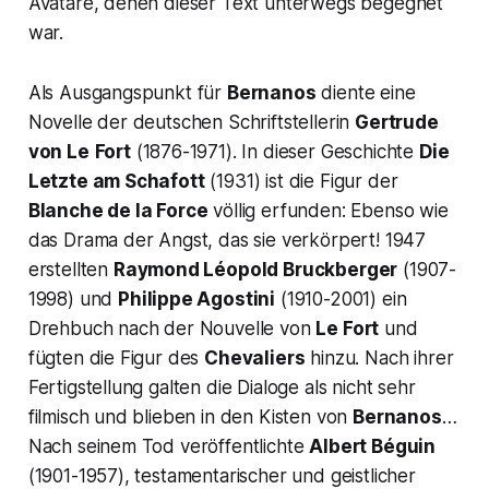
Avatare, denen dieser Text unterwegs begegnet
war.
Als Ausgangspunkt für
Bernanos
diente eine
Novelle der deutschen Schriftstellerin
Gertrude
von Le
Fort
(1876-1971). In dieser Geschichte
Die
Letzte am Schafott
(1931) ist die Figur der
Blanche de la Force
völlig erfunden: Ebenso wie
das Drama der Angst, das sie verkörpert! 1947
erstellten
Raymond Léopold Bruckberger
(1907-
1998) und
Philippe Agostini
(1910-2001) ein
Drehbuch nach der Nouvelle von
Le Fort
und
fügten die Figur des
Chevaliers
hinzu. Nach ihrer
Fertigstellung galten die Dialoge als nicht sehr
filmisch und blieben in den Kisten von
Bernanos
…
Nach seinem Tod veröffentlichte
Albert Béguin
(1901-1957), testamentarischer und geistlicher