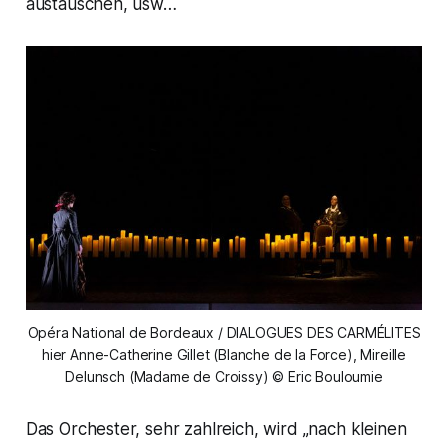
austauschen, usw…
Opéra National de Bordeaux / DIALOGUES DES CARMÉLITES
hier Anne-Catherine Gillet (Blanche de la Force), Mireille
Delunsch (Madame de Croissy) © Eric Bouloumie
Das Orchester, sehr zahlreich, wird „nach kleinen