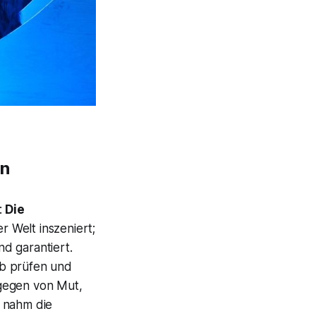
hn
:
Die
 Welt inszeniert;
d garantiert.
ab prüfen und
agegen von Mut,
nahm die