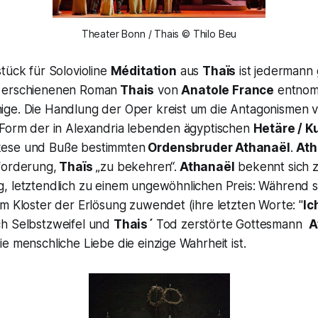
Theater Bonn / Thais © Thilo Beu
tück für Solovioline
Méditation
aus
Thaïs
ist jedermann 
erschienenen Roman
Thais
von
Anatole France
entnom
ge. Die Handlung der Oper kreist um die Antagonismen 
 Form der in Alexandria lebenden ägyptischen
Hetäre / K
ese und Buße bestimmten
Ordensbruder Athanaël
.
Ath
forderung,
Thaïs
„zu bekehren“.
Athanaël
bekennt sich 
, letztendlich zu einem ungewöhnlichen Preis: Während 
m Kloster der Erlösung zuwendet (ihre letzten Worte: "
Ic
h Selbstzweifel und
Thais´
Tod zerstörte Gottesmann
A
e menschliche Liebe die einzige Wahrheit ist.