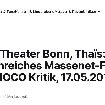
tt & Tanz
Konzert & Liederabend
Musical & Revue
Kritiken
Theater Bonn, Thaïs
nreiches Massenet-F
IOCO Kritik, 17.05.20
—
4 Min. Lesezeit