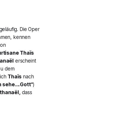
geläufig. Die Oper
men, kennen
von
urtisane Thaïs
anaël
erscheint
zu dem
sich
Thaïs
nach
h sehe….Gott"
)
thanaël,
dass