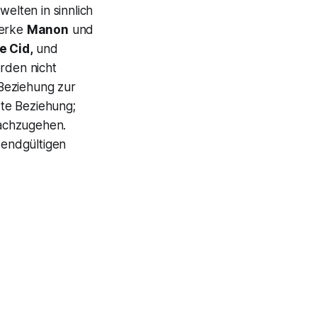
elten in sinnlich
Werke
Manon
und
e Cid,
und
den nicht
eziehung zur
te Beziehung;
nachzugehen.
 endgültigen