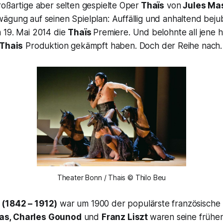
oßartige aber selten gespielte Oper
Thaïs
von
Jules Ma
ägung auf seinen Spielplan: Auffällig und anhaltend beju
 19. Mai 2014 die
Thaïs
Premiere. Und belohnte all jene 
Thais
Produktion gekämpft haben. Doch der Reihe nach.
Theater Bonn / Thais © Thilo Beu
(1842 – 1912)
war um 1900 der populärste französische
s, Charles Gounod
und
Franz Liszt
waren seine frühen