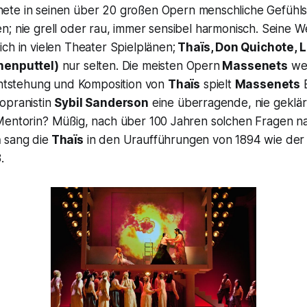
ete in seinen über 20 großen Opern menschliche Gefühlsw
n; nie grell oder rau, immer sensibel harmonisch. Seine 
ich in vielen Theater Spielplänen;
Thaïs, Don Quichote, L
henputtel)
nur selten. Die meisten Opern
Massenets
wer
 Entstehung und Komposition von
Thaïs
spielt
Massenets
B
opranistin
Sybil Sanderson
eine überragende, nie geklär
Mentorin? Müßig, nach über 100 Jahren solchen Fragen 
n
sang die
Thaïs
in den Uraufführungen von 1894 wie der
.