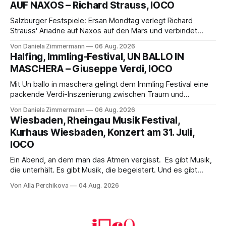
AUF NAXOS – Richard Strauss, IOCO
Franziskus.
Salzburger Festspiele: Ersan Mondtag verlegt Richard
Strauss' Ariadne auf Naxos auf den Mars und verbindet
Science-Fiction mit Opernklassik. Musikalisch überzeugt die
Von Daniela Zimmermann
06 Aug. 2026
Aufführung mit starken Solisten und den Wiener
Halfing, Immling-Festival, UN BALLO IN
Philharmonikern, szenisch bleibt der zweite Akt jedoch
MASCHERA – Giuseppe Verdi, IOCO
hinter den Erwartungen zurück.
Mit Un ballo in maschera gelingt dem Immling Festival eine
packende Verdi-Inszenierung zwischen Traum und
Wirklichkeit. Verena von Kerssenbrock verbindet
Von Daniela Zimmermann
06 Aug. 2026
psychologische Tiefe mit starken Bildern, getragen von
Wiesbaden, Rheingau Musik Festival,
einem spielfreudigen Ensemble und einer musikalisch
Kurhaus Wiesbaden, Konzert am 31. Juli,
überzeugenden Gesamtleistung.
IOCO
Ein Abend, an dem man das Atmen vergisst. Es gibt Musik,
die unterhält. Es gibt Musik, die begeistert. Und es gibt
Musik, nach der man minutenlang kein Wort sagen kann.
Von Alla Perchikova
04 Aug. 2026
Genau so war der Abend im Kurhaus Wiesbaden, an dem
Johannes Brahms’ Erstes Klavierkonzert d-Moll op. 15 mit
Daniil