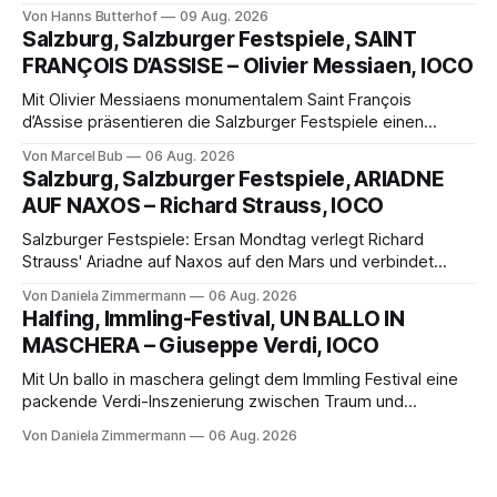
Hanns Butterhof Wenn sich im GOP Varieté-Theater
Von Hanns Butterhof
09 Aug. 2026
Münster der Vorhang zur neuen Show Circus hebt, erkundet
Salzburg, Salzburger Festspiele, SAINT
wohl auch eine junge Frau, wie es ist, wenn der Zirkus ins
FRANÇOIS D’ASSISE – Olivier Messiaen, IOCO
Varieté kommt.
Mit Olivier Messiaens monumentalem Saint François
d’Assise präsentieren die Salzburger Festspiele einen
außergewöhnlichen Opernabend. Romeo Castellucci gelingt
Von Marcel Bub
06 Aug. 2026
eine bildgewaltige Inszenierung, Maxime Pascal entfaltet
Salzburg, Salzburger Festspiele, ARIADNE
die komplexe Partitur eindrucksvoll, Philippe Sly berührt als
AUF NAXOS – Richard Strauss, IOCO
Franziskus.
Salzburger Festspiele: Ersan Mondtag verlegt Richard
Strauss' Ariadne auf Naxos auf den Mars und verbindet
Science-Fiction mit Opernklassik. Musikalisch überzeugt die
Von Daniela Zimmermann
06 Aug. 2026
Aufführung mit starken Solisten und den Wiener
Halfing, Immling-Festival, UN BALLO IN
Philharmonikern, szenisch bleibt der zweite Akt jedoch
MASCHERA – Giuseppe Verdi, IOCO
hinter den Erwartungen zurück.
Mit Un ballo in maschera gelingt dem Immling Festival eine
packende Verdi-Inszenierung zwischen Traum und
Wirklichkeit. Verena von Kerssenbrock verbindet
Von Daniela Zimmermann
06 Aug. 2026
psychologische Tiefe mit starken Bildern, getragen von
einem spielfreudigen Ensemble und einer musikalisch
überzeugenden Gesamtleistung.