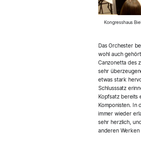
Kongresshaus Biel
Das Orchester beg
wohl auch gehört
Canzonetta des z
sehr überzeugend
etwas stark hervo
Schlusssatz erin
Kopfsatz bereits
Komponisten. In d
immer wieder erla
sehr herzlich, un
anderen Werken 