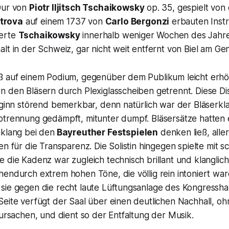
Dur von
Piotr Iljitsch Tschaikowsky
op. 35, gespielt von
etrova
auf einem 1737 von
Carlo Bergonzi
erbauten Instr
erte
Tschaikowsky
innerhalb weniger Wochen des Jahre
lt in der Schweiz, gar nicht weit entfernt von Biel am Ge
ß auf einem Podium, gegenüber dem Publikum leicht erhöh
n den Bläsern durch Plexiglasscheiben getrennt. Diese Di
eginn störend bemerkbar, denn natürlich war der Bläserkl
btrennung gedämpft, mitunter dumpf. Bläsersätze hatten 
hklang bei den
Bayreuther Festspielen
denken ließ, alle
en für die Transparenz. Die Solistin hingegen spielte mi
e die Kadenz war zugleich technisch brillant und klangli
endurch extrem hohen Töne, die völlig rein intoniert ware
sie gegen die recht laute Lüftungsanlage des Kongressha
Seite verfügt der Saal über einen deutlichen Nachhall, o
rursachen, und dient so der Entfaltung der Musik.