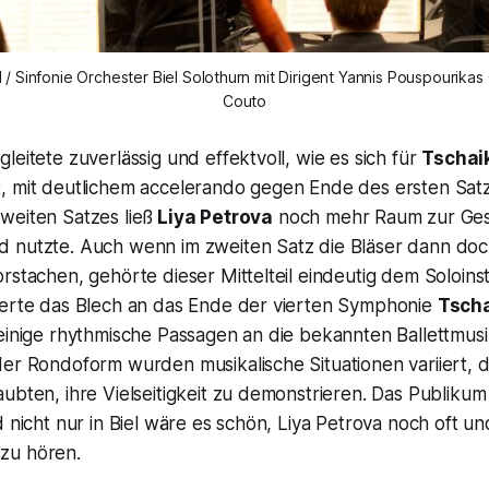
 / Sinfonie Orchester Biel Solothurn mit Dirigent Yannis Pouspourikas
Couto
leitete zuverlässig und effektvoll, wie es sich für
Tschai
, mit deutlichem accelerando gegen Ende des ersten Satz
weiten Satzes ließ
Liya Petrova
noch mehr Raum zur Gest
 nutzte. Auch wenn im zweiten Satz die Bläser dann do
rstachen, gehörte dieser Mittelteil eindeutig dem Soloins
nerte das Blech an das Ende der vierten Symphonie
Tsch
 einige rhythmische Passagen an die bekannten Ballettmus
er Rondoform wurden musikalische Situationen variiert, d
ubten, ihre Vielseitigkeit zu demonstrieren. Das Publikum
d nicht nur in Biel wäre es schön, Liya Petrova noch oft un
zu hören.