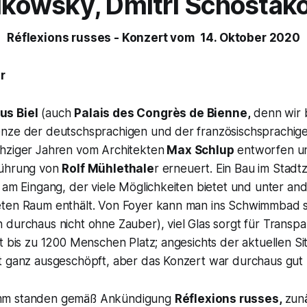
aikowsky, Dmitri Schostak
Réflexions russes - Konzert vom 14. Oktober 2020
r
s Biel
(auch
Palais des Congrès de Bienne,
denn wir 
nze der deutschsprachigen und der französischsprachig
hziger Jahren vom Architekten
Max Schlup
entworfen u
führung von
Rolf Mühlethale
r erneuert. Ein Bau im Stadt
 am Eingang, der viele Möglichkeiten bietet und unter an
eten Raum enthält. Von Foyer kann man ins Schwimmbad 
durchaus nicht ohne Zauber), viel Glas sorgt für Transpa
t bis zu 1200 Menschen Platz; angesichts der aktuellen S
t ganz ausgeschöpft, aber das Konzert war durchaus gut 
mm standen gemäß Ankündigung
Réflexions russes,
zun