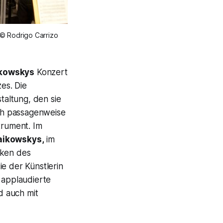
 © Rodrigo Carrizo
kowskys
Konzert
es. Die
altung, den sie
ch passagenweise
trument. Im
aikowskys,
im
iken des
ie der Künstlerin
 applaudierte
d auch mit