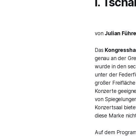
I. Tsch
von
Julian Führe
Das
Kongresshau
genau an der Gre
wurde in den sec
unter der Feder
großer Freifläche
Konzerte geeign
von Spiegelungen 
Konzertsaal biete
diese Marke nich
Auf dem Progra