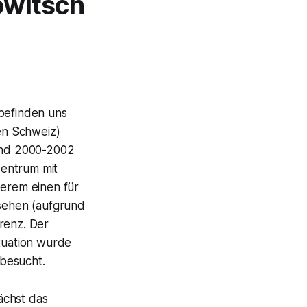
owitsch
befinden uns
en Schweiz)
nd 2000-2002
zentrum mit
derem einen für
sehen (aufgrund
renz. Der
ituation wurde
besucht.
ächst das