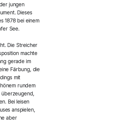
 der jungen
ument. Dieses
s 1878 bei einem
nfer See.
t. Die Streicher
sposition machte
ang gerade im
eine Färbung, die
rdings mit
t schönem rundem
ch überzeugend,
n. Bei leisen
uses anspielen,
hne aber