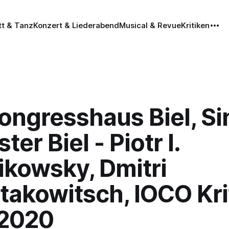
tt & Tanz
Konzert & Liederabend
Musical & Revue
Kritiken
Kongresshaus Biel, Si
ter Biel - Piotr I.
ikowsky, Dmitri
takowitsch, IOCO Kri
.2020