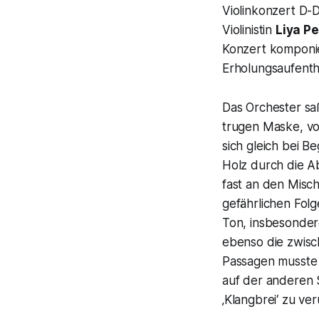
Violinkonzert D-
Violinistin
Liya P
Konzert komponi
Erholungsaufentha
Das Orchester sa
trugen Maske, vo
sich gleich bei B
Holz durch die A
fast an den Misc
gefährlichen Folg
Ton, insbesonder
ebenso die zwisch
Passagen musste 
auf der anderen 
‚Klangbrei‘ zu ve