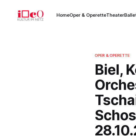
Home
Oper & Operette
Theater
Balle
OPER & OPERETTE
Biel, 
Orches
Tscha
Schos
28.10