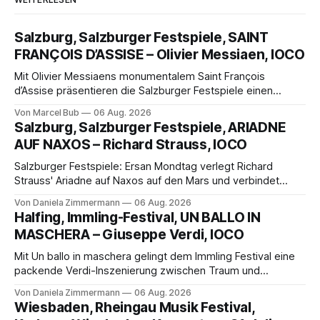
Salzburg, Salzburger Festspiele, SAINT
FRANÇOIS D’ASSISE – Olivier Messiaen, IOCO
Mit Olivier Messiaens monumentalem Saint François
d’Assise präsentieren die Salzburger Festspiele einen
außergewöhnlichen Opernabend. Romeo Castellucci gelingt
Von Marcel Bub
06 Aug. 2026
eine bildgewaltige Inszenierung, Maxime Pascal entfaltet
Salzburg, Salzburger Festspiele, ARIADNE
die komplexe Partitur eindrucksvoll, Philippe Sly berührt als
AUF NAXOS – Richard Strauss, IOCO
Franziskus.
Salzburger Festspiele: Ersan Mondtag verlegt Richard
Strauss' Ariadne auf Naxos auf den Mars und verbindet
Science-Fiction mit Opernklassik. Musikalisch überzeugt die
Von Daniela Zimmermann
06 Aug. 2026
Aufführung mit starken Solisten und den Wiener
Halfing, Immling-Festival, UN BALLO IN
Philharmonikern, szenisch bleibt der zweite Akt jedoch
MASCHERA – Giuseppe Verdi, IOCO
hinter den Erwartungen zurück.
Mit Un ballo in maschera gelingt dem Immling Festival eine
packende Verdi-Inszenierung zwischen Traum und
Wirklichkeit. Verena von Kerssenbrock verbindet
Von Daniela Zimmermann
06 Aug. 2026
psychologische Tiefe mit starken Bildern, getragen von
Wiesbaden, Rheingau Musik Festival,
einem spielfreudigen Ensemble und einer musikalisch