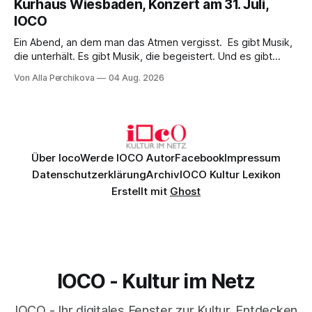
Kurhaus Wiesbaden, Konzert am 31. Juli,
überzeugenden Gesamtleistung.
IOCO
Ein Abend, an dem man das Atmen vergisst. Es gibt Musik,
die unterhält. Es gibt Musik, die begeistert. Und es gibt
Musik, nach der man minutenlang kein Wort sagen kann.
Von Alla Perchikova
04 Aug. 2026
Genau so war der Abend im Kurhaus Wiesbaden, an dem
Johannes Brahms’ Erstes Klavierkonzert d-Moll op. 15 mit
Daniil
Über Ioco
Werde IOCO Autor
Facebook
Impressum
Datenschutzerklärung
Archiv
IOCO Kultur Lexikon
Erstellt mit
Ghost
IOCO - Kultur im Netz
IOCO - Ihr digitales Fenster zur Kultur. Entdecken