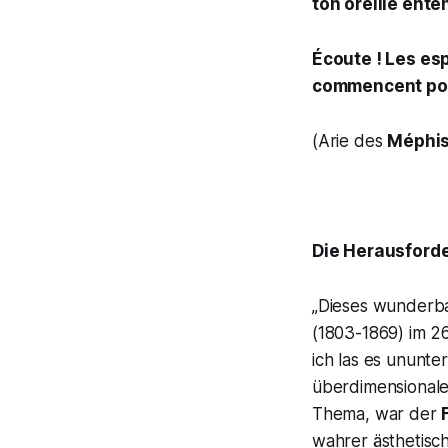
ton oreille ente
Écoute ! Les espr
commencent pou
(Arie des
Méphis
Die Herausford
„Dieses wunderbar
(1803-1869) im 26
ich las es ununte
überdimensionale
Thema, war der
wahrer ästhetisch