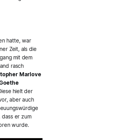
en hatte, war
er Zeit, als die
mgang mit dem
land rasch
stopher
Marlove
Goethe
iese hielt der
vor, aber auch
cheuungswürdige
, dass er zum
oren wurde.