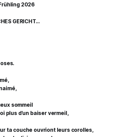
 Frühling 2026
CHES GERICHT…
loses.
umé,
enaimé,
ueux sommeil
toi plus d’un baiser vermeil,
ur ta couche ouvriont leurs corolles,