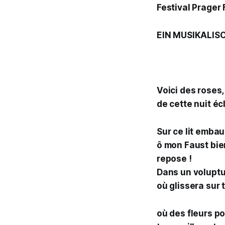
Festival Prager
EIN MUSIKALIS
Voici des roses,
de cette nuit éc
Sur ce lit emba
ô mon Faust bi
repose !
Dans un volupt
où glissera sur 
où des fleurs po