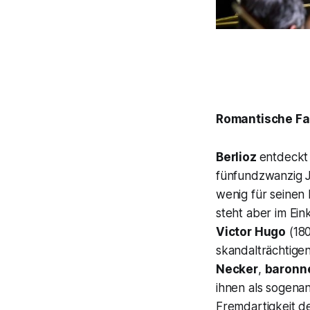
Romantische F
Berlioz
entdeckt 
fünfundzwanzig J
wenig für seinen
steht aber im Ein
Victor Hugo
(180
skandalträchtige
Necker
,
baronne
ihnen als sogenan
Fremdartigkeit de