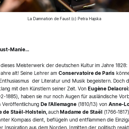
La Damnation de Faust (c) Petra Hajska
aust-Manie…
dieses Meisterwerk der deutschen Kultur im Jahre 1828: E
ahre alt! Seine Lehrer am
Conservatoire de Paris
könne
 Enthusiasmus der Literatur und Musik begeistern. Doch 
klang mit den Künstlern seiner Zeit. Von
Eugène Delacroi
2-1885), haben sie nur noch Augen für ausländische Vorbi
n Veröffentlichung
De l’Allemagne
(1810/13) von
Anne-Lo
 de Staël-Holstein,
auch
Madame de Staël
(1766-1817)
nter Kompass dient, beflügeln und entflammen die Einziga
r Inspiration aus dem Norden. Inmitten der politisch reak