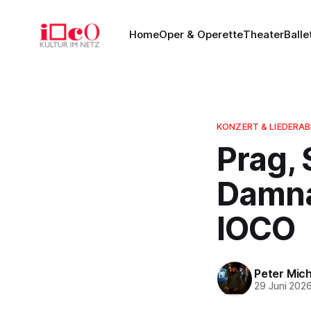
Home
Oper & Operette
Theater
Balle
KONZERT & LIEDERA
Prag, 
Damnat
IOCO
Peter Mich
29 Juni 202