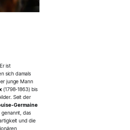
r ist
n sich damals
der junge Mann
x
(1798-1863) bis
lder. Seit der
uise-Germaine
 genannt, das
rtigkeit und die
tionären