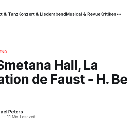
tt & Tanz
Konzert & Liederabend
Musical & Revue
Kritiken
BEND
Smetana Hall, La
ion de Faust - H. Be
ael Peters
6
—
11 Min. Lesezeit