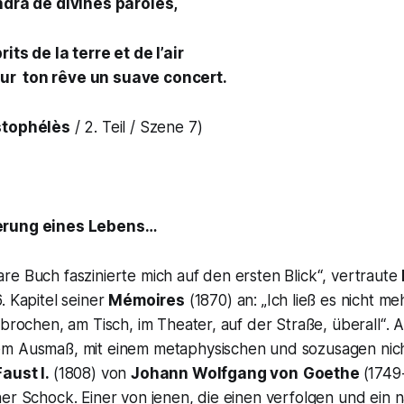
ndra de divines paroles,
its de la terre et de l’air
r ton rêve un suave concert.
tophélès
/ 2. Teil / Szene 7)
erung eines Lebens…
e Buch faszinierte mich auf den ersten Blick“
, vertraute
. Kapitel seiner
Mémoires
(1870) an:
„Ich ließ es nicht m
rbrochen, am Tisch, im Theater, auf der Straße, überall“
. 
m Ausmaß, mit einem metaphysischen und sozusagen nich
Faust I.
(1808) von
Johann Wolfgang von
Goethe
(1749-
er Schock. Einer von jenen, die einen verfolgen und ein n