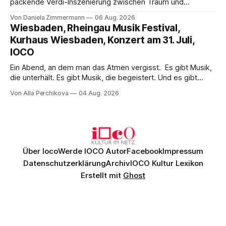
packende Verdi-Inszenierung zwischen Traum und
Wirklichkeit. Verena von Kerssenbrock verbindet
Von Daniela Zimmermann
06 Aug. 2026
psychologische Tiefe mit starken Bildern, getragen von
Wiesbaden, Rheingau Musik Festival,
einem spielfreudigen Ensemble und einer musikalisch
Kurhaus Wiesbaden, Konzert am 31. Juli,
überzeugenden Gesamtleistung.
IOCO
Ein Abend, an dem man das Atmen vergisst. Es gibt Musik,
die unterhält. Es gibt Musik, die begeistert. Und es gibt
Musik, nach der man minutenlang kein Wort sagen kann.
Von Alla Perchikova
04 Aug. 2026
Genau so war der Abend im Kurhaus Wiesbaden, an dem
Johannes Brahms’ Erstes Klavierkonzert d-Moll op. 15 mit
Daniil
Über Ioco
Werde IOCO Autor
Facebook
Impressum
Datenschutzerklärung
Archiv
IOCO Kultur Lexikon
Erstellt mit
Ghost