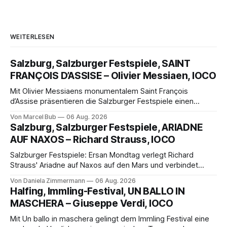
WEITERLESEN
Salzburg, Salzburger Festspiele, SAINT
FRANÇOIS D’ASSISE – Olivier Messiaen, IOCO
Mit Olivier Messiaens monumentalem Saint François
d’Assise präsentieren die Salzburger Festspiele einen
außergewöhnlichen Opernabend. Romeo Castellucci gelingt
Von Marcel Bub
06 Aug. 2026
eine bildgewaltige Inszenierung, Maxime Pascal entfaltet
Salzburg, Salzburger Festspiele, ARIADNE
die komplexe Partitur eindrucksvoll, Philippe Sly berührt als
AUF NAXOS – Richard Strauss, IOCO
Franziskus.
Salzburger Festspiele: Ersan Mondtag verlegt Richard
Strauss' Ariadne auf Naxos auf den Mars und verbindet
Science-Fiction mit Opernklassik. Musikalisch überzeugt die
Von Daniela Zimmermann
06 Aug. 2026
Aufführung mit starken Solisten und den Wiener
Halfing, Immling-Festival, UN BALLO IN
Philharmonikern, szenisch bleibt der zweite Akt jedoch
MASCHERA – Giuseppe Verdi, IOCO
hinter den Erwartungen zurück.
Mit Un ballo in maschera gelingt dem Immling Festival eine