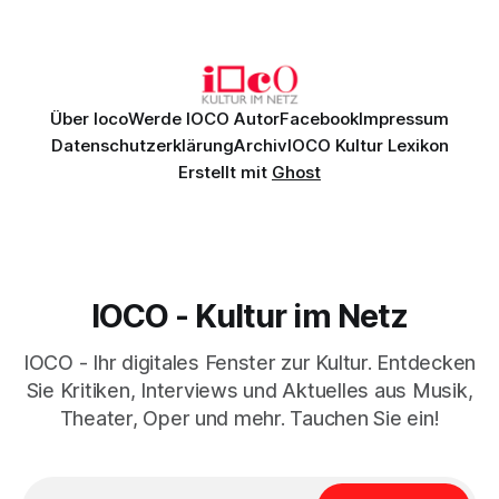
Genau so war der Abend im Kurhaus Wiesbaden, an dem
Johannes Brahms’ Erstes Klavierkonzert d-Moll op. 15 mit
Daniil
Über Ioco
Werde IOCO Autor
Facebook
Impressum
Datenschutzerklärung
Archiv
IOCO Kultur Lexikon
Erstellt mit
Ghost
IOCO - Kultur im Netz
IOCO - Ihr digitales Fenster zur Kultur. Entdecken
Sie Kritiken, Interviews und Aktuelles aus Musik,
Theater, Oper und mehr. Tauchen Sie ein!