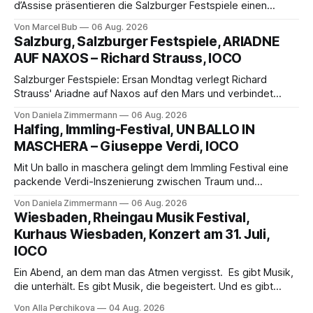
d’Assise präsentieren die Salzburger Festspiele einen
außergewöhnlichen Opernabend. Romeo Castellucci gelingt
Von Marcel Bub
06 Aug. 2026
eine bildgewaltige Inszenierung, Maxime Pascal entfaltet
Salzburg, Salzburger Festspiele, ARIADNE
die komplexe Partitur eindrucksvoll, Philippe Sly berührt als
AUF NAXOS – Richard Strauss, IOCO
Franziskus.
Salzburger Festspiele: Ersan Mondtag verlegt Richard
Strauss' Ariadne auf Naxos auf den Mars und verbindet
Science-Fiction mit Opernklassik. Musikalisch überzeugt die
Von Daniela Zimmermann
06 Aug. 2026
Aufführung mit starken Solisten und den Wiener
Halfing, Immling-Festival, UN BALLO IN
Philharmonikern, szenisch bleibt der zweite Akt jedoch
MASCHERA – Giuseppe Verdi, IOCO
hinter den Erwartungen zurück.
Mit Un ballo in maschera gelingt dem Immling Festival eine
packende Verdi-Inszenierung zwischen Traum und
Wirklichkeit. Verena von Kerssenbrock verbindet
Von Daniela Zimmermann
06 Aug. 2026
psychologische Tiefe mit starken Bildern, getragen von
Wiesbaden, Rheingau Musik Festival,
einem spielfreudigen Ensemble und einer musikalisch
Kurhaus Wiesbaden, Konzert am 31. Juli,
überzeugenden Gesamtleistung.
IOCO
Ein Abend, an dem man das Atmen vergisst. Es gibt Musik,
die unterhält. Es gibt Musik, die begeistert. Und es gibt
Musik, nach der man minutenlang kein Wort sagen kann.
Von Alla Perchikova
04 Aug. 2026