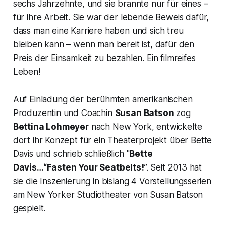
sechs Jahrzehnte, und sie brannte nur für eines –
für ihre Arbeit. Sie war der lebende Beweis dafür,
dass man eine Karriere haben und sich treu
bleiben kann – wenn man bereit ist, dafür den
Preis der Einsamkeit zu bezahlen. Ein filmreifes
Leben!
Auf Einladung der berühmten amerikanischen
Produzentin und Coachin
Susan Batson
zog
Bettina Lohmeyer
nach New York, entwickelte
dort ihr Konzept für ein Theaterprojekt über Bette
Davis und schrieb schließlich "
Bette
Davis…“Fasten Your Seatbelts!
”. Seit 2013 hat
sie die Inszenierung in bislang 4 Vorstellungsserien
am New Yorker Studiotheater von Susan Batson
gespielt.