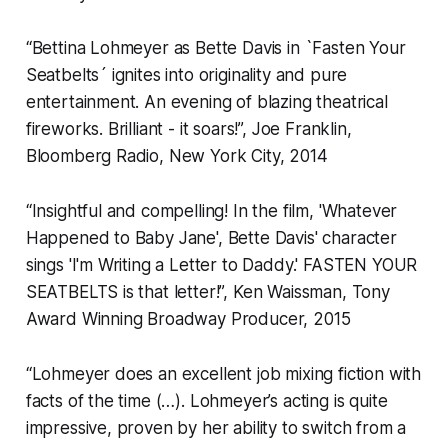
“Bettina Lohmeyer as Bette Davis in `Fasten Your
Seatbelts´ ignites into originality and pure
entertainment. An evening of blazing theatrical
fireworks. Brilliant - it soars!”, Joe Franklin,
Bloomberg Radio, New York City, 2014
“Insightful and compelling! In the film, 'Whatever
Happened to Baby Jane', Bette Davis' character
sings 'I'm Writing a Letter to Daddy.' FASTEN YOUR
SEATBELTS is that letter!”, Ken Waissman, Tony
Award Winning Broadway Producer, 2015
“Lohmeyer does an excellent job mixing fiction with
facts of the time (…). Lohmeyer’s acting is quite
impressive, proven by her ability to switch from a