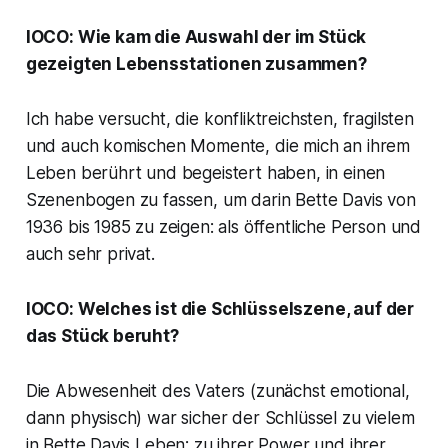
IOCO: Wie kam die Auswahl der im Stück
gezeigten Lebensstationen zusammen?
Ich habe versucht, die konfliktreichsten, fragilsten
und auch komischen Momente, die mich an ihrem
Leben berührt und begeistert haben, in einen
Szenenbogen zu fassen, um darin Bette Davis von
1936 bis 1985 zu zeigen: als öffentliche Person und
auch sehr privat.
IOCO: Welches ist die Schlüsselszene, auf der
das Stück beruht?
Die Abwesenheit des Vaters (zunächst emotional,
dann physisch) war sicher der Schlüssel zu vielem
in Bette Davis Leben: zu ihrer Power und ihrer