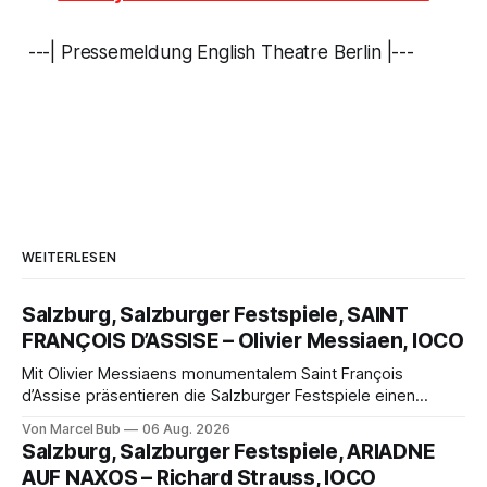
---| Pressemeldung English Theatre Berlin |---
WEITERLESEN
Salzburg, Salzburger Festspiele, SAINT
FRANÇOIS D’ASSISE – Olivier Messiaen, IOCO
Mit Olivier Messiaens monumentalem Saint François
d’Assise präsentieren die Salzburger Festspiele einen
außergewöhnlichen Opernabend. Romeo Castellucci gelingt
Von Marcel Bub
06 Aug. 2026
eine bildgewaltige Inszenierung, Maxime Pascal entfaltet
Salzburg, Salzburger Festspiele, ARIADNE
die komplexe Partitur eindrucksvoll, Philippe Sly berührt als
AUF NAXOS – Richard Strauss, IOCO
Franziskus.