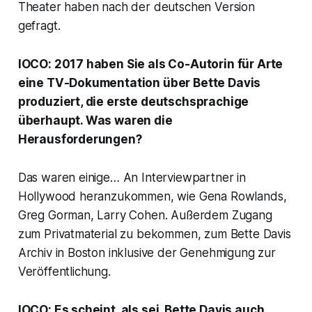
Theater haben nach der deutschen Version
gefragt.
IOCO: 2017 haben Sie als Co-Autorin für Arte
eine TV-Dokumentation über Bette Davis
produziert, die erste deutschsprachige
überhaupt. Was waren die
Herausforderungen?
Das waren einige… An Interviewpartner in
Hollywood heranzukommen, wie Gena Rowlands,
Greg Gorman, Larry Cohen. Außerdem Zugang
zum Privatmaterial zu bekommen, zum Bette Davis
Archiv in Boston inklusive der Genehmigung zur
Veröffentlichung.
IOCO: Es scheint, als sei Bette Davis auch