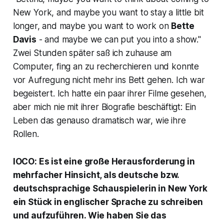
New York, and maybe you want to stay a little bit
longer, and maybe you want to work on
Bette
Davis
- and maybe we can put you into a show."
Zwei Stunden später saß ich zuhause am
Computer, fing an zu recherchieren und konnte
vor Aufregung nicht mehr ins Bett gehen. Ich war
begeistert. Ich hatte ein paar ihrer Filme gesehen,
aber mich nie mit ihrer Biografie beschäftigt: Ein
Leben das genauso dramatisch war, wie ihre
Rollen.
IOCO: Es ist eine große Herausforderung in
mehrfacher Hinsicht, als deutsche bzw.
deutschsprachige Schauspielerin in New York
ein Stück in englischer Sprache zu schreiben
und aufzuführen. Wie haben Sie das