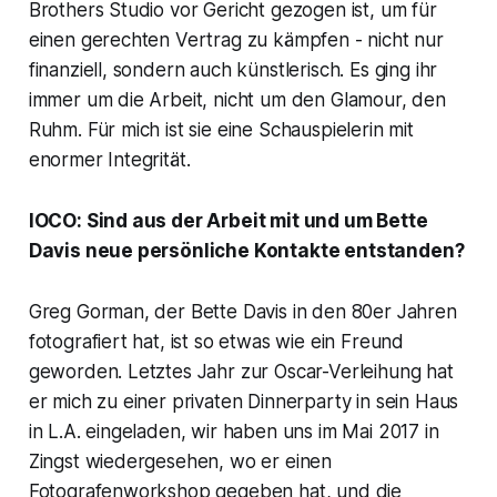
Brothers Studio vor Gericht gezogen ist, um für
einen gerechten Vertrag zu kämpfen - nicht nur
finanziell, sondern auch künstlerisch. Es ging ihr
immer um die Arbeit, nicht um den Glamour, den
Ruhm. Für mich ist sie eine Schauspielerin mit
enormer Integrität.
IOCO: Sind aus der Arbeit mit und um Bette
Davis neue persönliche Kontakte entstanden?
Greg Gorman, der Bette Davis in den 80er Jahren
fotografiert hat, ist so etwas wie ein Freund
geworden. Letztes Jahr zur Oscar-Verleihung hat
er mich zu einer privaten Dinnerparty in sein Haus
in L.A. eingeladen, wir haben uns im Mai 2017 in
Zingst wiedergesehen, wo er einen
Fotografenworkshop gegeben hat, und die