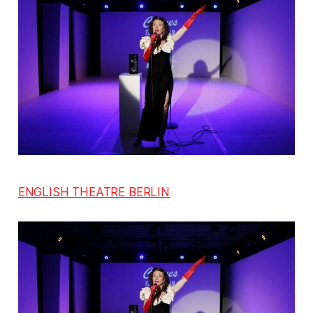
ENGLISH THEATRE BERLIN