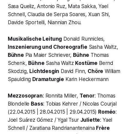
Sasa Queliz, Antonio Ruz, Mata Sakka, Yael
Schnell, Claudia de Serpa Soares, Xuan Shi,
Davide Sportelli, Niannian Zhou.
Musikalische Leitung
Donald Runnicles,
Inszenierung und Choreografie
Sasha Waltz,
Bühne
Pia Maier Schriever,
Bühne
Thomas
Schenk,
Bühne
Sasha Waltz
Kostüme
Bernd
Skodzig,
Lichtdesgin
David Finn,
Chöre
William
Spaulding
Dramaturgie
Karin Heckermann
Mezzosopran
: Ronnita Miller,
Tenor
: Thomas
Blondelle
Bass
: Tobias Kehrer / Nicolas Courjal
(22.04.2015 | 28.04.2015 | 29.04.2015)
Roméo
:
Joel Suárez Gómez / Ygal Tsur
Juliette
: Yael
Schnell / Zaratiana Randrianantenaina
Frère