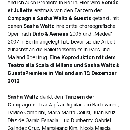
endlich auch Premiere in Berlin. Hier wird
Roméo
et Juliette
erstmals von den Tänzern der
Compagnie Sasha Waltz & Guests
getanzt, mit
denen
Sasha Waltz
ihre dritte choreografische
Oper nach
Dido & Aeneas
2005 und „Medea“
2007 in Berlin angelegt hat, bevor sie die Arbeit
zunächst an die Ballettensembles in Paris und
Mailand übertrug.
Eine Koproduktion mit dem
Teatro alla Scala di Milano und Sasha Waltz &
GuestsPremiere in Mailand am 19. Dezember
2012
Sasha Waltz
dankt den
Tänzern der
Compagnie:
Liza Alpízar Aguilar, Jirí Bartovanec,
Davide Camplani, Maria Marta Colusi, Juan Kruz
Diaz de Garaio Esnaola, Luc Dunberry, Gabriel
Galindez Cruz, Mamajeang Kim, Nicola Mascia,