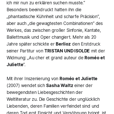
ich mir nun zu erklären suchen musste.“
Besonders beeindruckt hatten ihn die
„phantastische Kühnheit und scharfe Präcision
“,
aber auch
„die gewagtesten Combinationen
“ des
Werkes, das zwischen großer Sinfonie, Kantate,
Ballettmusik und Oper changiert. Mehr als 20
Jahre später schickte er
Berlioz
den Erstdruck
seiner Partitur von
TRISTAN UND ISOLDE
mit der
Widmung:
„Au cher et grand auteur de
Roméo et
Juliette
“.
Mit ihrer Inszenierung von
Roméo et Juliette
(2007) wendet sich
Sasha Waltz
einer der
bewegendsten Liebesgeschichten der
Weltliteratur zu. Die Geschichte der unglücklich
Liebenden, deren Familien verfeindet sind und
deren Tod erst Einsicht und Versöhnung bringt, ist