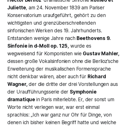
Hector Berlioz
‘ dramatische Sinfonie
Roméo et
Juliette
, am 24. November 1839 am Pariser
Konservatorium uraufgeführt, gehört zu den
wichtigsten und grenzüberschreitenden
sinfonischen Werken des 19. Jahrhunderts.
Entstanden wenige Jahre nach
Beethovens 9.
Sinfonie in d-Moll op. 125,
wurde es
wegweisend für Komponisten wie
Gustav Mahler,
dessen große Vokalsinfonien ohne die Berlioz’sche
Erweiterung der musikalischen Formensprache
nicht denkbar wären, aber auch für
Richard
Wagner,
der die dritte der drei Vorstellungen aus
der Uraufführungsserie der
Symphonie
dramatique
in Paris miterlebte. Er, der sonst um
Worte nicht verlegen war, war erst einmal
sprachlos:
„Ich war ganz nur Ohr für Dinge, von
denen ich bisher keinen Begriff hatte und welche