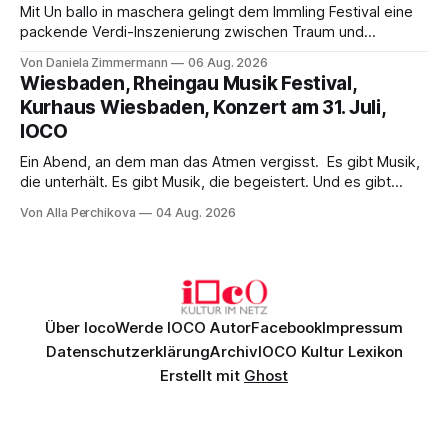
Mit Un ballo in maschera gelingt dem Immling Festival eine
packende Verdi-Inszenierung zwischen Traum und
Wirklichkeit. Verena von Kerssenbrock verbindet
Von Daniela Zimmermann
06 Aug. 2026
psychologische Tiefe mit starken Bildern, getragen von
Wiesbaden, Rheingau Musik Festival,
einem spielfreudigen Ensemble und einer musikalisch
Kurhaus Wiesbaden, Konzert am 31. Juli,
überzeugenden Gesamtleistung.
IOCO
Ein Abend, an dem man das Atmen vergisst. Es gibt Musik,
die unterhält. Es gibt Musik, die begeistert. Und es gibt
Musik, nach der man minutenlang kein Wort sagen kann.
Von Alla Perchikova
04 Aug. 2026
Genau so war der Abend im Kurhaus Wiesbaden, an dem
Johannes Brahms’ Erstes Klavierkonzert d-Moll op. 15 mit
Daniil
Über Ioco
Werde IOCO Autor
Facebook
Impressum
Datenschutzerklärung
Archiv
IOCO Kultur Lexikon
Erstellt mit
Ghost