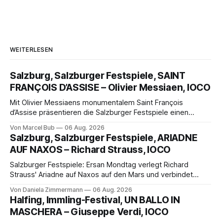
WEITERLESEN
Salzburg, Salzburger Festspiele, SAINT
FRANÇOIS D’ASSISE – Olivier Messiaen, IOCO
Mit Olivier Messiaens monumentalem Saint François
d’Assise präsentieren die Salzburger Festspiele einen
außergewöhnlichen Opernabend. Romeo Castellucci gelingt
Von Marcel Bub
06 Aug. 2026
eine bildgewaltige Inszenierung, Maxime Pascal entfaltet
Salzburg, Salzburger Festspiele, ARIADNE
die komplexe Partitur eindrucksvoll, Philippe Sly berührt als
AUF NAXOS – Richard Strauss, IOCO
Franziskus.
Salzburger Festspiele: Ersan Mondtag verlegt Richard
Strauss' Ariadne auf Naxos auf den Mars und verbindet
Science-Fiction mit Opernklassik. Musikalisch überzeugt die
Von Daniela Zimmermann
06 Aug. 2026
Aufführung mit starken Solisten und den Wiener
Halfing, Immling-Festival, UN BALLO IN
Philharmonikern, szenisch bleibt der zweite Akt jedoch
MASCHERA – Giuseppe Verdi, IOCO
hinter den Erwartungen zurück.