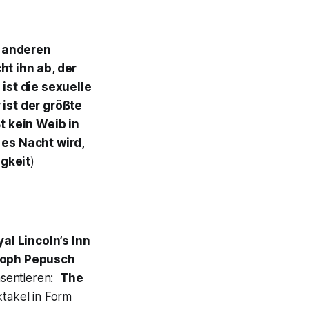
e anderen
t ihn ab, der
 ist die sexuelle
 ist der größte
t kein Weib in
es Nacht wird,
igkeit
)
al Lincoln’s Inn
toph Pepusch
äsentieren:
The
ktakel in Form