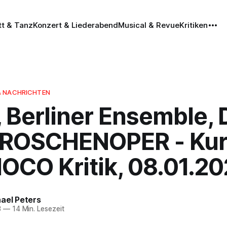
tt & Tanz
Konzert & Liederabend
Musical & Revue
Kritiken
& NACHRICHTEN
, Berliner Ensemble, 
ROSCHENOPER - Kur
 IOCO Kritik, 08.01.2
ael Peters
3
—
14 Min. Lesezeit