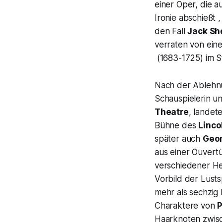
einer Oper, die a
Ironie abschießt ,
den Fall
Jack Sh
verraten von ei
(1683-1725) im 
Nach der Ableh
Schauspielerin u
Theatre
, landet
Bühne des
Linco
später auch
Geor
aus einer Ouvert
verschiedener He
Vorbild der Lusts
mehr als sechzig
Charaktere von
P
Haarknoten zwi