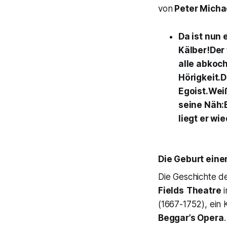
von
Peter Micha
Da ist nun 
Kälber!Der
alle abkocht
Hörigkeit.D
Egoist.Weiß
seine Näh:
liegt er wi
Die Geburt eine
Die Geschichte d
Fields
Theatre
i
(1667-1752), ein
Beggar’s Opera