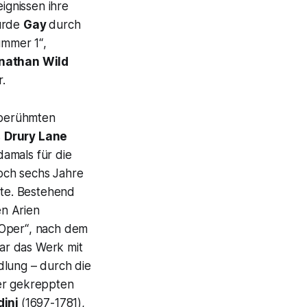
ignissen ihre
wurde
Gay
durch
ummer 1“
,
nathan Wild
.
 berühmten
s
Drury Lane
damals für die
och sechs Jahre
lte. Bestehend
en Arien
-Oper“
, nach dem
war das Werk mit
dlung – durch die
er gekreppten
dini
(1697-1781),