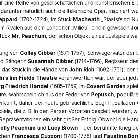
uf eine Reihe von gesellschaftlichen und künstlerischen Ere
 darunter natürlich auch die italienische Oper. Inspiriert 
eppard
(1702-1724), im Stück
Macheath
„Staatsfeind N
nem Rivalen aus dem Londoner
„Milieu“
, einem gewissen
Jo
Stück
Mr.
Peachum
, der schon Objekt eines Lustspiels war
nung von
Colley Cibber
(1671-1757), Schwiegervater der
nd Sängerin
Susannah Cibber
(1714-1766), Regisseur de
e das Stück in die Hände von
John Rich
(1692-1751), der 
ln’s Inn Fields
Theatre
verantwortlich war, der aber jed
g Friedrich Händel
(1685-1759) im
Covent Garden
spie
üre, wahrscheinlich aus der Feder von
Pepusch
, populär
rkunft, daher der heute gebräuchliche Begriff
„Balladen
piele, die z. B. in den Pariser Vororten gespielt wurden, 
 Repräsentationen ein sehr großer Erfolg. Obwohl die Han
olly
Peachum
und
Lucy Brown
– der berühmte Krieg d
schen
Francesca Cuzzoni
(1700-1778) und
Faustina Bor