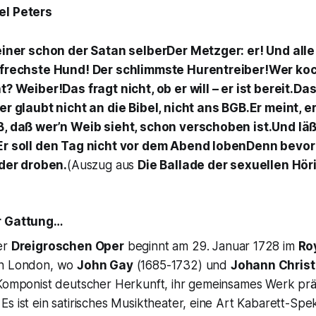
el Peters
einer schon der Satan selberDer Metzger: er! Und all
 frechste Hund! Der schlimmste Hurentreiber!Wer koch
? Weiber!Das fragt nicht, ob er will – er ist bereit.Das
er glaubt nicht an die Bibel, nicht ans BGB.Er meint, er
, daß wer’n Weib sieht, schon verschoben ist.Und läß
Er soll den Tag nicht vor dem Abend lobenDenn bevor 
eder droben.
(Auszug aus
Die Ballade der sexuellen Hör
r Gattung…
er
Dreigroschen Oper
beginnt am 29. Januar 1728 im
Roy
n London, wo
John Gay
(1685-1732) und
Johann Chris
 Komponist deutscher Herkunft, ihr gemeinsames Werk pr
. Es ist ein satirisches Musiktheater, eine Art Kabarett-Spe