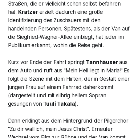
Straßen, die er vielleicht schon selbst befahren
hat.
Kratzer
erzielt dadurch eine große
Identifizierung des Zuschauers mit den
handelnden Personen. Spätestens, als der Van auf
die Siegfried-Wagner-Allee einbiegt, hat jeder im
Publikum erkannt, wohin die Reise geht.
Kurz vor Ende der Fahrt springt
Tannhäuser
aus
dem Auto und ruft aus
"Mein Heil liegt in Maria!
" Es
folgt die Szene mit dem Hirten, der in Gestalt einer
jungen Frau auf einem Fahrrad daherkommt
(dargestellt und mit silbrig hellem Sopran
gesungen von
Tuuli Takala
).
Dann erklingt aus dem Hintergrund der Pilgerchor
"Zu dir wall ich, mein Jesus Christ"
. Erneuter
Wechsel vom Film zur Bühne und der Van kommt