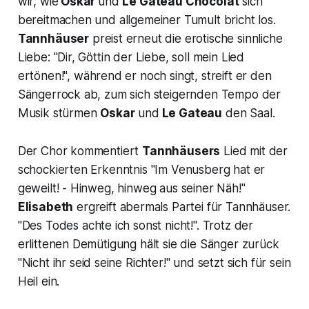
wir, wie
Oskar
und
Le Gateau Chocolat
sich
bereitmachen und allgemeiner Tumult bricht los.
Tannhäuser
preist erneut die erotische sinnliche
Liebe: "
Dir, Göttin der Liebe, soll mein Lied
ertönen!",
während er noch singt, streift er den
Sängerrock ab, zum sich steigernden Tempo der
Musik stürmen
Oskar
und
Le Gateau
den Saal.
Der Chor kommentiert
Tannhäusers
Lied mit der
schockierten Erkenntnis
"Im Venusberg hat er
geweilt! - Hinweg, hinweg aus seiner Näh!"
Elisabeth
ergreift abermals Partei für Tannhäuser.
"
Des Todes achte ich sonst nicht!".
Trotz der
erlittenen Demütigung hält sie die Sänger zurück
"
Nicht ihr seid seine Richter
!" und setzt sich für sein
Heil ein.