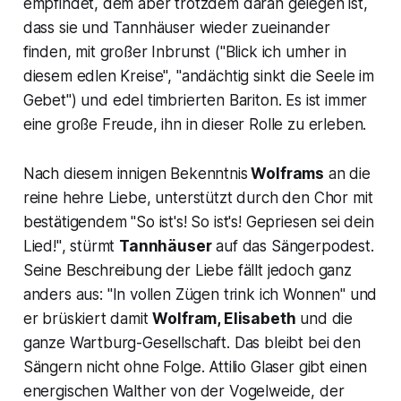
empfindet, dem aber trotzdem daran gelegen ist,
dass sie und Tannhäuser wieder zueinander
finden, mit großer Inbrunst ("
Blick ich umher in
diesem edlen Kreise", "andächtig sinkt die Seele im
Gebe
t") und edel timbrierten Bariton. Es ist immer
eine große Freude, ihn in dieser Rolle zu erleben.
Nach diesem innigen Bekenntnis
Wolframs
an die
reine hehre Liebe, unterstützt durch den Chor mit
bestätigendem "
So ist's! So ist's! Gepriesen sei dein
Lied!"
, stürmt
Tannhäuser
auf das Sängerpodest.
Seine Beschreibung der Liebe fällt jedoch ganz
anders aus:
"In vollen Zügen trink ich Wonnen"
und
er brüskiert damit
Wolfram, Elisabeth
und die
ganze Wartburg-Gesellschaft. Das bleibt bei den
Sängern nicht ohne Folge. Attilio Glaser gibt einen
energischen Walther von der Vogelweide, der