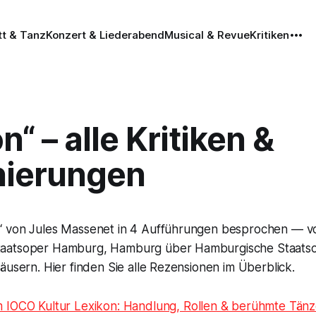
tt & Tanz
Konzert & Liederabend
Musical & Revue
Kritiken
“ – alle Kritiken &
nierungen
 von Jules Massenet in 4 Aufführungen besprochen — vo
aatsoper Hamburg, Hamburg über Hamburgische Staats
äusern. Hier finden Sie alle Rezensionen im Überblick.
m IOCO Kultur Lexikon: Handlung, Rollen & berühmte Tän