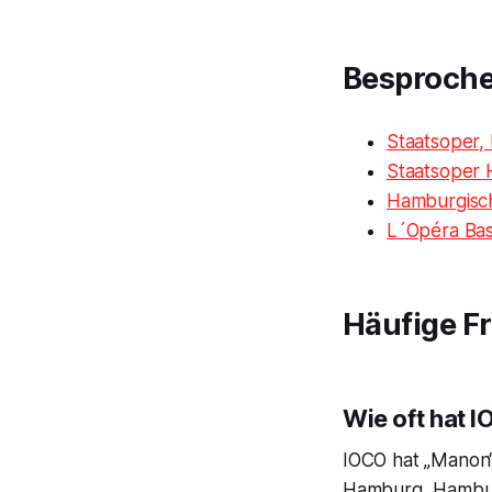
Besproch
Staatsoper
Staatsoper
Hamburgisc
L´Opéra Bast
Häufige F
Wie oft hat 
IOCO hat „Manon“
Hamburg, Hambur