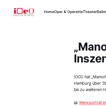
Home
Oper & Operette
Theater
Balle
„Manon
Insze
IOCO hat „Manon“
Hamburg über St
bis zu weiteren H
📖
Werkporträt i