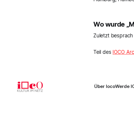
Wo wurde „Ma
Zuletzt besprach
Teil des
IOCO Arc
Über Ioco
Werde I